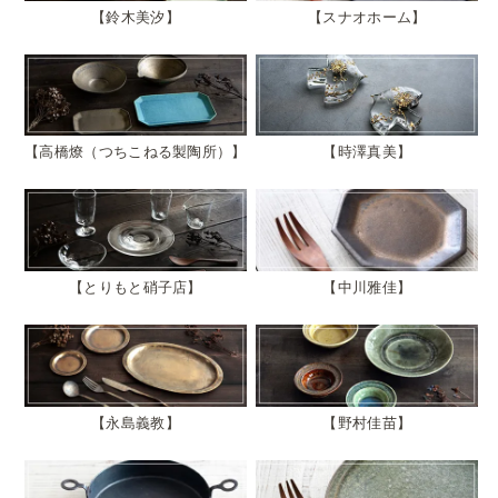
鈴木美汐
スナオホーム
高橋燎（つちこねる製陶所）
時澤真美
とりもと硝子店
中川雅佳
永島義教
野村佳苗