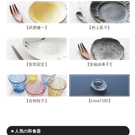
武曽健一
村上直子
安田宏定
安福由美子
吉村桂子
Lima7192
■ 人気の和食器