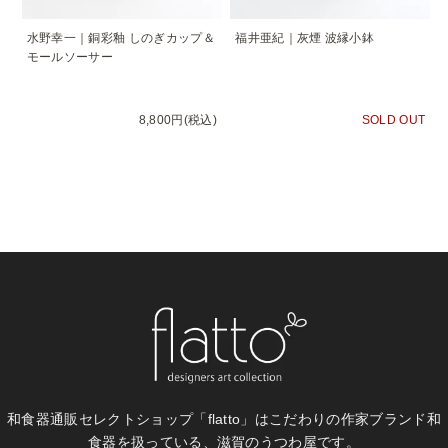
水野幸一｜銅彩釉 しのぎカップ＆
福井亜紀｜灰煙 波縁小鉢
モールソーサー
8,800円(税込)
SOLD OUT
和食器通販セレクトショップ「flatto」は
こだわりの作家ブランド和
食器を扱っている、滋賀のうつわ屋です。