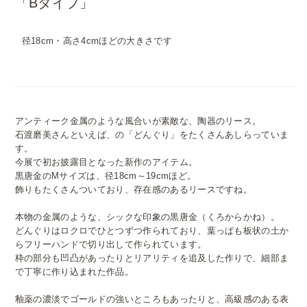
「Bタイプ」
径18cm・高さ4cmほどの大きさです
アンティーク金属のような風合いが素敵な、陶器のリース。
石渡磨美さんといえば、の「どんぐり」をたくさんあしらっていま
す。
今展で初お披露目となった新作のアイテム。
黒唐金のMサイズは、径18cm～19cmほど。
飾りもたくさんついており、存在感のあるリースですね。
本物の金属のような、シックな印象の黒唐金（くろからかね）。
どんぐりはロクロでひとつずつ作られており、葉っぱも板状の土か
らフリーハンドで切り出して作られています。
枠の部分も凹凸があったりとリアリティを追及した作りで、細部ま
で丁寧に作り込まれた作品。
釉薬の濃淡でゴールドの強いところもあったりと、高級感のある表