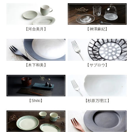
河合美月
神澤麻紀
木下和美
サブロウ
Shiki
杉原万理江