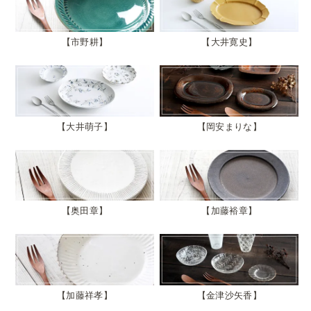
市野耕
大井寛史
大井萌子
岡安まりな
奥田章
加藤裕章
加藤祥孝
金津沙矢香