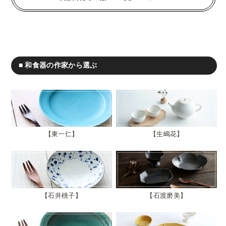
■ 和食器の作家から選ぶ
東一仁
生嶋花
石井桃子
石渡磨美