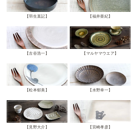
羽生直記
福井亜紀
古谷浩一
マルヤマウエア
松本郁美
水野幸一
見野大介
宮崎孝彦