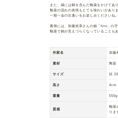
また、縁には銅を含んだ釉薬をかけてあ
釉薬の流れの表情もとても味わいがあり
一期一会の出逢いをお楽しみくださいね
裏側には、加藤裕章さんの銘「hiro」の
釉薬で銘が見えづらくなっていることも
作家名
加藤
素材
陶器
サイズ
径 2
高さ
4cm
重量
550g
釉薬
質感
りま