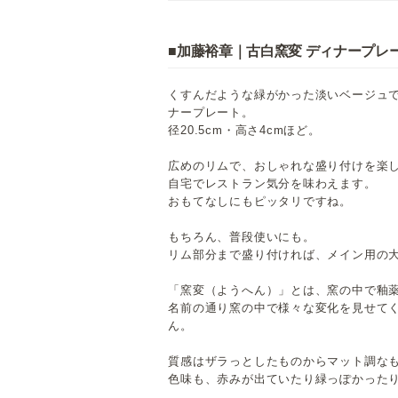
■加藤裕章｜古白窯変 ディナープレ
くすんだような緑がかった淡いベージュで
ナープレート。
径20.5cm・高さ4cmほど。
広めのリムで、おしゃれな盛り付けを楽
自宅でレストラン気分を味わえます。
おもてなしにもピッタリですね。
もちろん、普段使いにも。
リム部分まで盛り付ければ、メイン用の
「窯変（ようへん）」とは、窯の中で釉
名前の通り窯の中で様々な変化を見せて
ん。
質感はザラっとしたものからマット調な
色味も、赤みが出ていたり緑っぽかった