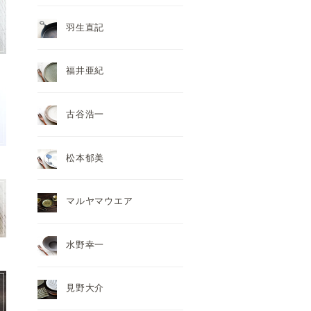
羽生直記
福井亜紀
古谷浩一
松本郁美
マルヤマウエア
水野幸一
見野大介