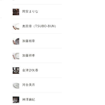
岡安まりな
ィ
奥田章（TSUBO-BUN）
加藤裕章
加藤祥孝
金津沙矢香
河合美月
神澤麻紀