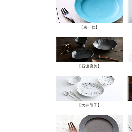
東一仁
石渡磨美
大井萌子