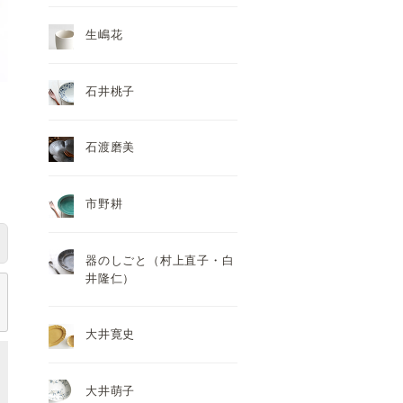
生嶋花
石井桃子
石渡磨美
市野耕
器のしごと（村上直子・白
井隆仁）
大井寛史
大井萌子