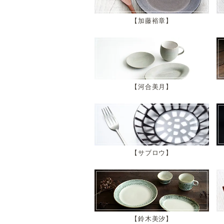
加藤裕章
河合美月
サブロウ
鈴木美汐