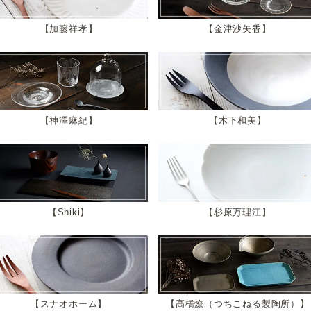
加藤祥孝
金津沙矢香
神澤麻紀
木下和美
Shiki
杉原万理江
スナオホーム
高橋燎（つちこねる製陶所）