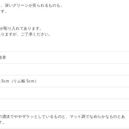
り、深いグリーンが見られるものも。
ます。
。
字が彫り入れてあります。
ありますが、ご了承ください。
裕章
0.5cm（リム幅 5cm）
の濃淡でややザラッとしているものと、マット調でなめらかなものとあ
す。