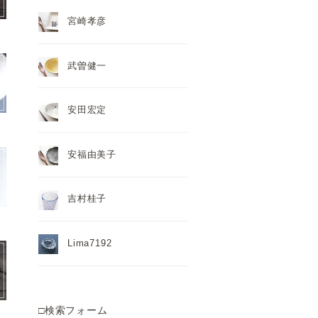
宮崎孝彦
武曽健一
安田宏定
安福由美子
吉村桂子
Lima7192
□検索フォーム