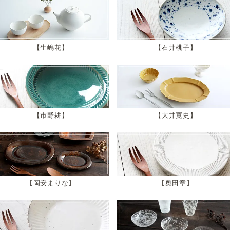
生嶋花
石井桃子
市野耕
大井寛史
岡安まりな
奥田章