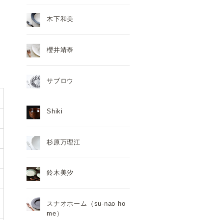
木下和美
櫻井靖泰
サブロウ
Shiki
杉原万理江
鈴木美汐
スナオホーム（su-nao ho
me）