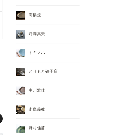
高橋燎
時澤真美
トキノハ
とりもと硝子店
中川雅佳
永島義教
野村佳苗