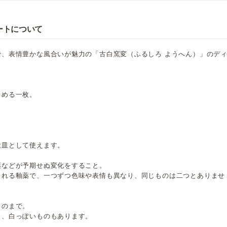
ートについて
、表情豊かな風合いが魅力の「古白窯変（ふるしろ ようへん）」のデ
しめる一枚。
大皿として使えます。
薬などが予期せぬ変化をすること。
くれる釉薬で、一つずつ色味や表情も異なり、同じものは二つとありませ
ものまで。
り、白っぽいものもあります。