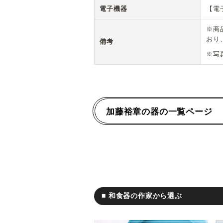
電子機器
【電
※商
おり
備考
※写
加藤裕章の器の一覧ページ
■ 和食器の作家から選ぶ