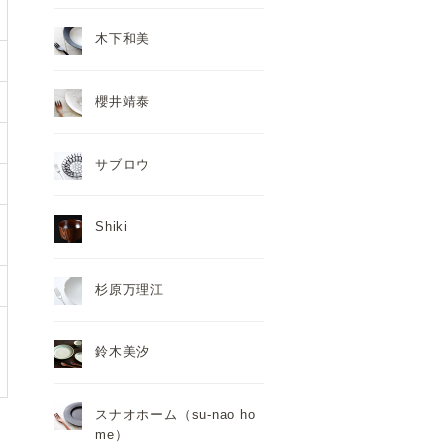
木下和美
櫻井靖泰
サブロウ
Shiki
杉原万理江
鈴木美汐
スナオホーム（su-nao ho
me）