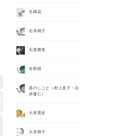
生嶋花
石井桃子
石渡磨美
市野耕
器のしごと（村上直子・白
井隆仁）
大井寛史
大井萌子