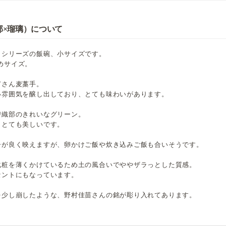
部×瑠璃）について
」シリーズの飯碗、小サイズです。
さめサイズ。
苗さん麦藁手。
い雰囲気を醸し出しており、とても味わいがあります。
碧織部のきれいなグリーン。
、とても美しいです。
子が良く映えますが、卵かけご飯や炊き込みご飯も合いそうです。
化粧を薄くかけているため土の風合いでややザラっとした質感。
セントにもなっています。
を少し崩したような、野村佳苗さんの銘が彫り入れてあります。