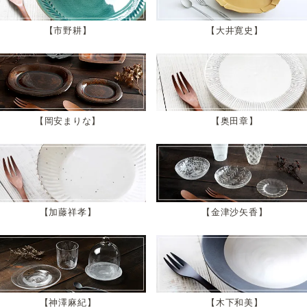
市野耕
大井寛史
岡安まりな
奥田章
加藤祥孝
金津沙矢香
神澤麻紀
木下和美