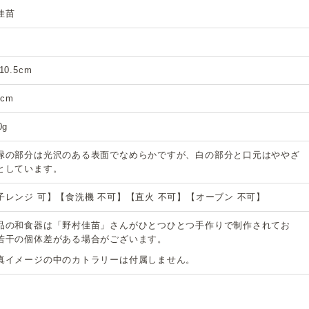
佳苗
10.5cm
3cm
0g
緑の部分は光沢のある表面でなめらかですが、白の部分と口元はややざ
としています。
子レンジ 可】【食洗機 不可】【直火 不可】【オーブン 不可】
品の和食器は「野村佳苗」さんがひとつひとつ手作りで制作されてお
若干の個体差がある場合がございます。
真イメージの中のカトラリーは付属しません。