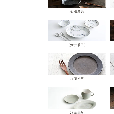
石渡磨美
大井萌子
加藤裕章
河合美月