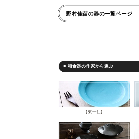
野村佳苗の器の一覧ページ
■ 和食器の作家から選ぶ
東一仁