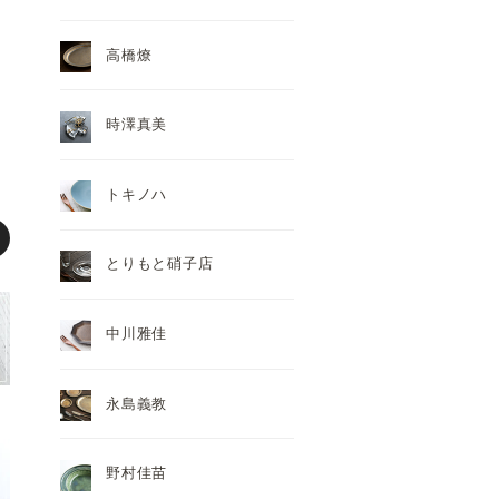
高橋燎
時澤真美
トキノハ
とりもと硝子店
中川雅佳
永島義教
野村佳苗