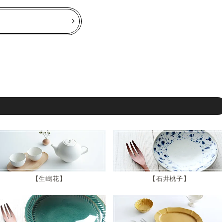
生嶋花
石井桃子