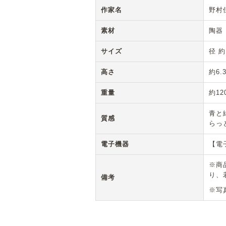
作家名
野村
素材
陶器
サイズ
径 約
高さ
約6.
重量
約12
青と
質感
らっ
電子機器
【電
※商
り、
備考
※写