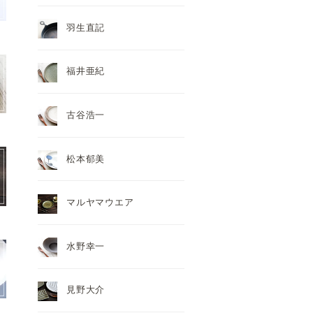
羽生直記
福井亜紀
古谷浩一
松本郁美
マルヤマウエア
水野幸一
見野大介