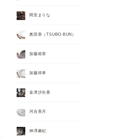
岡安まりな
奥田章（TSUBO-BUN）
加藤裕章
加藤祥孝
金津沙矢香
河合美月
神澤麻紀