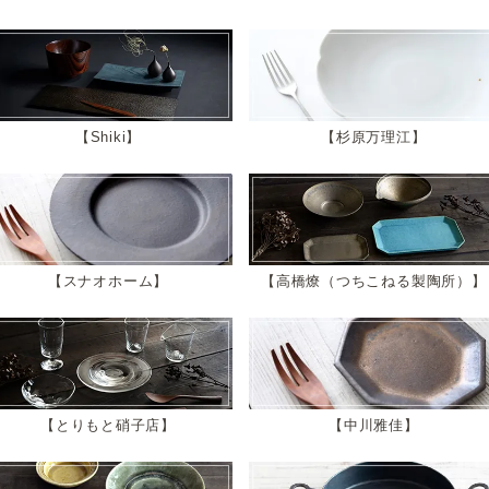
Shiki
杉原万理江
スナオホーム
高橋燎（つちこねる製陶所）
とりもと硝子店
中川雅佳