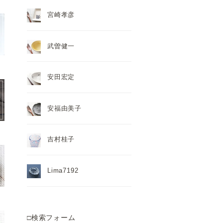
宮崎孝彦
武曽健一
安田宏定
安福由美子
吉村桂子
Lima7192
□検索フォーム