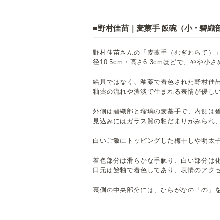
■野村佳苗｜麦藁手 飯碗（小・碧織
野村佳苗さんの「麦藁手（むぎわらて）
径10.5cm・高さ6.3cmほどで、やや小
絵具ではなく、釉薬で着色された野村佳
釉薬の流れや濃淡で生まれる表情が優し
外側は碧織部と瑠璃の麦藁手で、内側は
見込みにはガラス質の釉だまりがみられ
白いご飯にトッピングした梅干しや明太
着色部分は滑らかな手触り、白い部分は
口元は飴釉で着色してあり、表情のアク
裏側の中央部分には、ひらがなの「の」