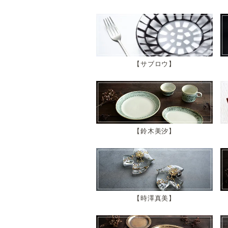
サブロウ
鈴木美汐
時澤真美