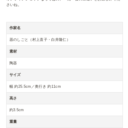
さいね。
作家名
器のしごと（村上直子・白井隆仁）
素材
陶器
サイズ
幅 約25.5cm／奥行き 約11cm
高さ
約3.5cm
重量