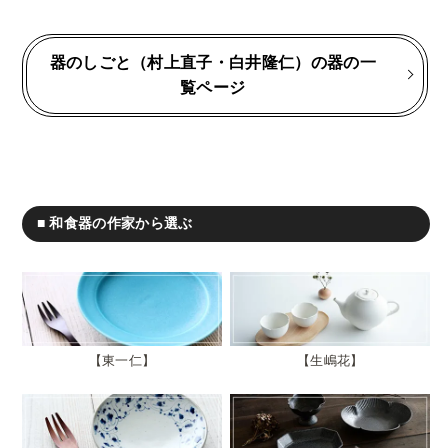
器のしごと（村上直子・白井隆仁）の器の一
覧ページ
■ 和食器の作家から選ぶ
東一仁
生嶋花