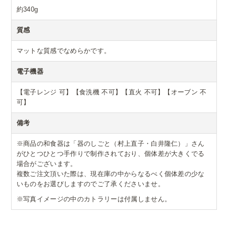
約340g
質感
マットな質感でなめらかです。
電子機器
【電子レンジ 可】【食洗機 不可】【直火 不可】【オーブン 不
可】
備考
※商品の和食器は「器のしごと（村上直子・白井隆仁）」さん
がひとつひとつ手作りで制作されており、個体差が大きくでる
場合がございます。
複数ご注文頂いた際は、現在庫の中からなるべく個体差の少な
いものをお選びしますのでご了承くださいませ。
※写真イメージの中のカトラリーは付属しません。