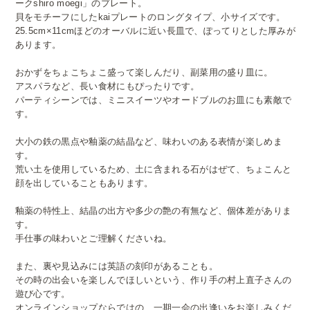
ークshiro moegi」のプレート。
貝をモチーフにしたkaiプレートのロングタイプ、小サイズです。
25.5cm×11cmほどのオーバルに近い長皿で、ぽってりとした厚みが
あります。
おかずをちょこちょこ盛って楽しんだり、副菜用の盛り皿に。
アスパラなど、長い食材にもぴったりです。
パーティシーンでは、ミニスイーツやオードブルのお皿にも素敵で
す。
大小の鉄の黒点や釉薬の結晶など、味わいのある表情が楽しめま
す。
荒い土を使用しているため、土に含まれる石がはぜて、ちょこんと
顔を出していることもあります。
釉薬の特性上、結晶の出方や多少の艶の有無など、個体差がありま
す。
手仕事の味わいとご理解くださいね。
また、裏や見込みには英語の刻印があることも。
その時の出会いを楽しんでほしいという、作り手の村上直子さんの
遊び心です。
オンラインショップならではの、一期一会の出逢いをお楽しみくだ