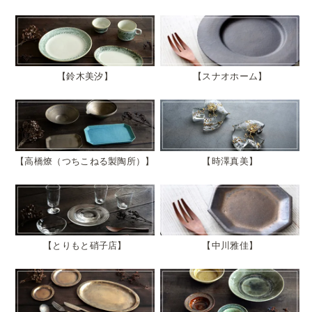
鈴木美汐
スナオホーム
高橋燎（つちこねる製陶所）
時澤真美
とりもと硝子店
中川雅佳