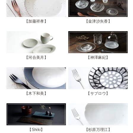
加藤祥孝
金津沙矢香
河合美月
神澤麻紀
木下和美
サブロウ
Shiki
杉原万理江