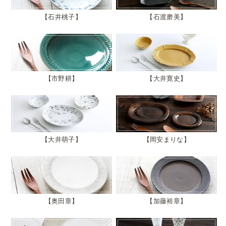
石井桃子
石渡磨美
市野耕
大井寛史
大井萌子
岡安まりな
奥田章
加藤裕章