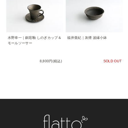
水野幸一｜銅彩釉 しのぎカップ＆
福井亜紀｜灰煙 波縁小鉢
モールソーサー
8,800円(税込)
SOLD OUT