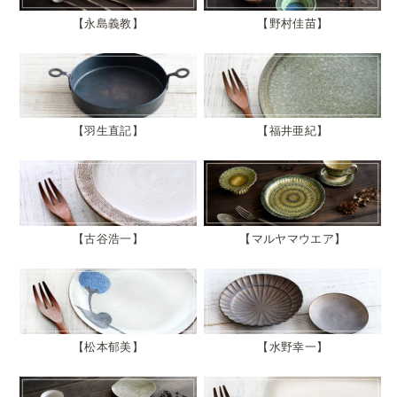
永島義教
野村佳苗
羽生直記
福井亜紀
古谷浩一
マルヤマウエア
松本郁美
水野幸一