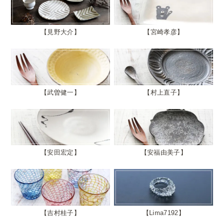
見野大介
宮崎孝彦
武曽健一
村上直子
安田宏定
安福由美子
吉村桂子
Lima7192