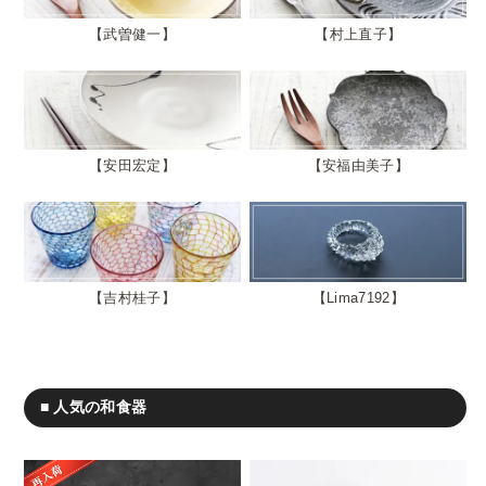
武曽健一
村上直子
安田宏定
安福由美子
吉村桂子
Lima7192
■ 人気の和食器