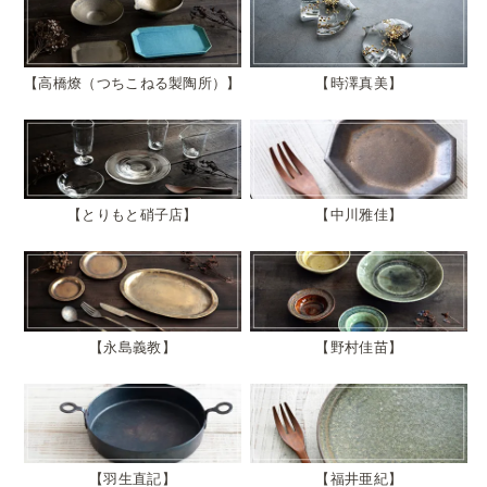
高橋燎（つちこねる製陶所）
時澤真美
とりもと硝子店
中川雅佳
永島義教
野村佳苗
羽生直記
福井亜紀