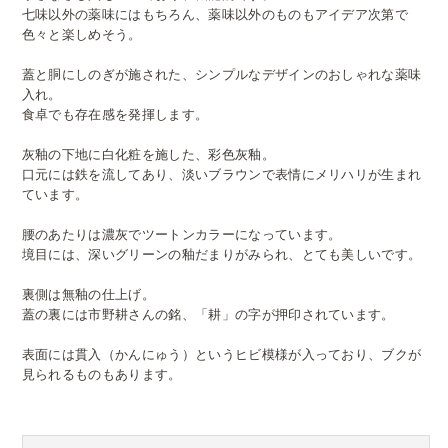
七味以外の薬味にはもちろん、薬味以外のものもアイデア次第で
色々と楽しめそう。
蓋と胴にしのぎが施された、シンプルなデザインのおしゃれな薬味
入れ。
食卓でも存在感を発揮します。
灰釉の下地に白化粧を施した、彩色灰釉。
口元には鉄を流してあり、淡いブラウンで表情にメリハリが生まれ
ています。
腰のあたりは濃灰でツートンカラーになっています。
境目には、深いグリーンの釉だまりがみられ、とても美しいです。
裏側は無釉の仕上げ。
蓋の裏には市野耕さんの銘、「耕」の字が押印されています。
表面には貫入（かんにゅう）というヒビ模様が入っており、ブクが
見られるものもあります。