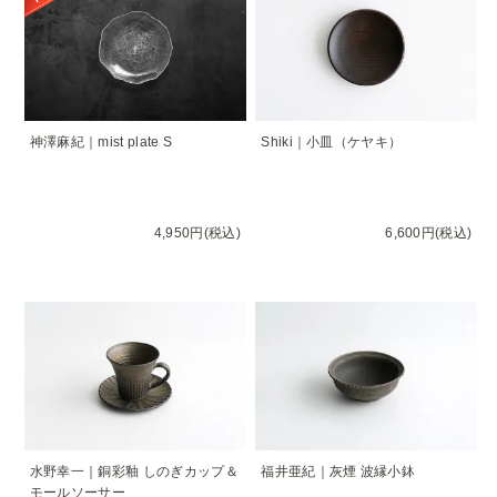
神澤麻紀｜mist plate S
Shiki｜小皿（ケヤキ）
4,950円(税込)
6,600円(税込)
水野幸一｜銅彩釉 しのぎカップ＆
福井亜紀｜灰煙 波縁小鉢
モールソーサー