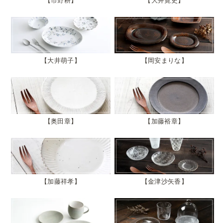
市野耕
大井寛史
大井萌子
岡安まりな
奥田章
加藤裕章
加藤祥孝
金津沙矢香