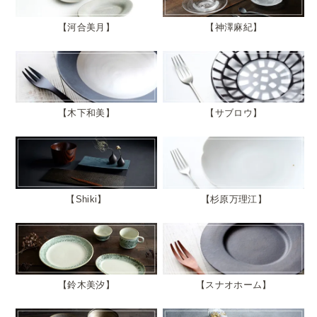
河合美月
神澤麻紀
木下和美
サブロウ
Shiki
杉原万理江
鈴木美汐
スナオホーム