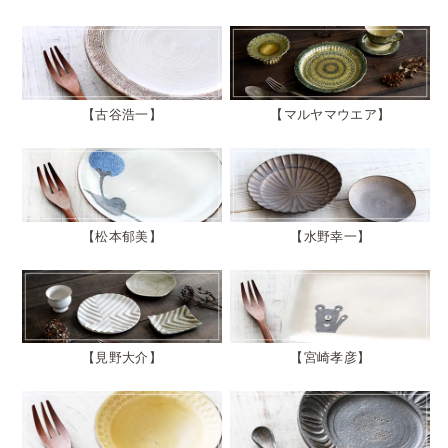
古谷浩一
マルヤマウエア
松本郁美
水野幸一
見野大介
宮崎孝彦