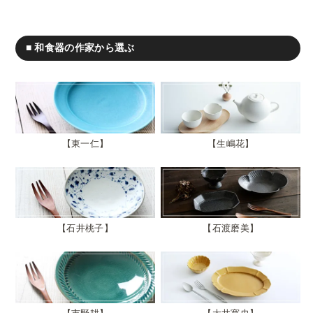
■ 和食器の作家から選ぶ
東一仁
生嶋花
石井桃子
石渡磨美