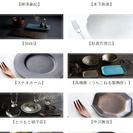
神澤麻紀
木下和美
Shiki
杉原万理江
スナオホーム
高橋燎（つちこねる製陶所）
とりもと硝子店
中川雅佳