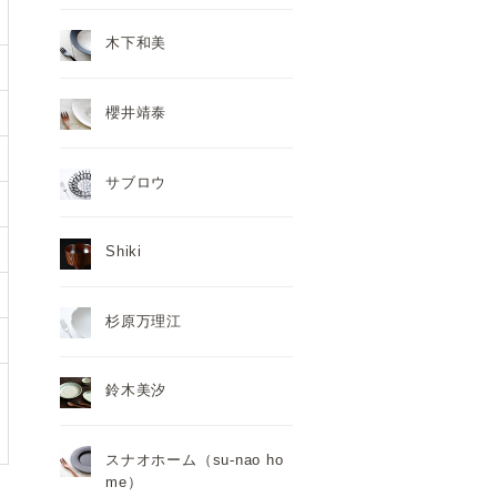
木下和美
櫻井靖泰
サブロウ
Shiki
杉原万理江
鈴木美汐
スナオホーム（su-nao ho
me）