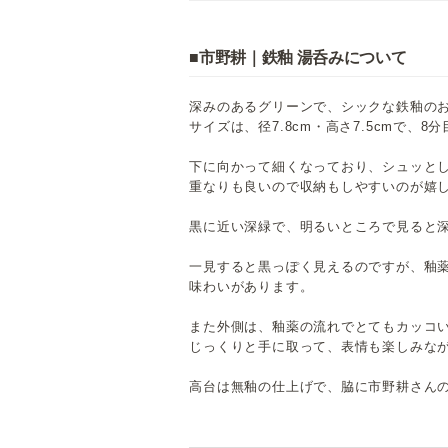
■市野耕｜鉄釉 湯呑みについて
深みのあるグリーンで、シックな鉄釉の
サイズは、径7.8cm・高さ7.5cmで、8分
下に向かって細くなっており、シュッと
重なりも良いので収納もしやすいのが嬉
黒に近い深緑で、明るいところで見ると
一見すると黒っぽく見えるのですが、釉
味わいがあります。
また外側は、釉薬の流れでとてもカッコ
じっくりと手に取って、表情も楽しみな
高台は無釉の仕上げで、脇に市野耕さん