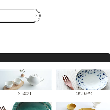
生嶋花
石井桃子