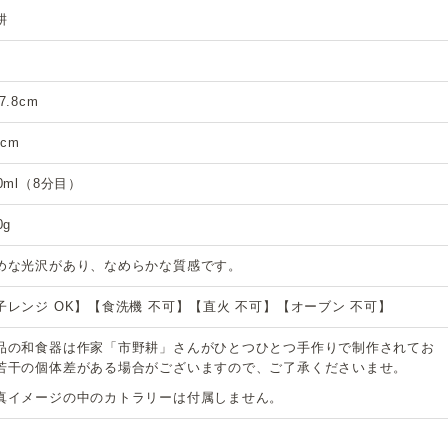
耕
7.8cm
5cm
0ml（8分目）
0g
めな光沢があり、なめらかな質感です。
子レンジ OK】【食洗機 不可】【直火 不可】【オーブン 不可】
品の和食器は作家「市野耕」さんがひとつひとつ手作りで制作されてお
若干の個体差がある場合がございますので、ご了承くださいませ。
真イメージの中のカトラリーは付属しません。