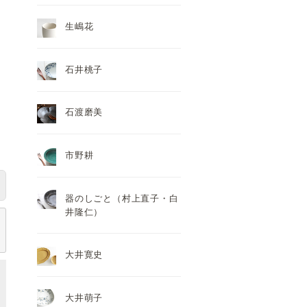
生嶋花
石井桃子
石渡磨美
市野耕
器のしごと（村上直子・白
井隆仁）
大井寛史
大井萌子