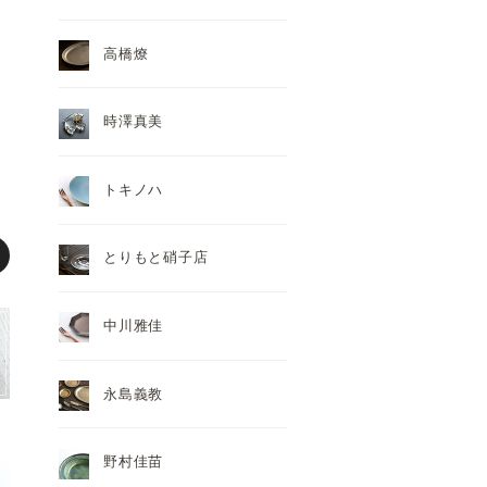
高橋燎
時澤真美
トキノハ
とりもと硝子店
中川雅佳
永島義教
野村佳苗