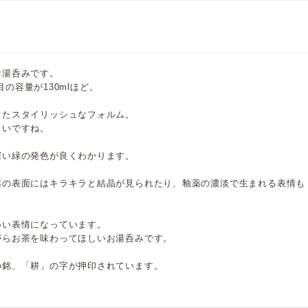
お湯呑みです。
目の容量が130mlほど。
したスタイリッシュなフォルム。
しいですね。
深い緑の発色が良くわかります。
薬の表面にはキラキラと結晶が見られたり、釉薬の濃淡で生まれる表情も
いい表情になっています。
がらお茶を味わってほしいお湯呑みです。
の銘、「耕」の字が押印されています。