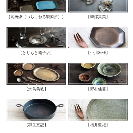
高橋燎（つちこねる製陶所）
時澤真美
とりもと硝子店
中川雅佳
永島義教
野村佳苗
羽生直記
福井亜紀