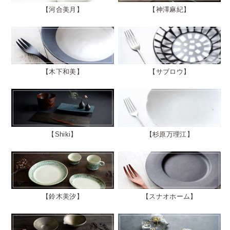
河合美月
神澤麻紀
木下和美
サブロウ
Shiki
杉原万理江
鈴木美汐
スナオホーム