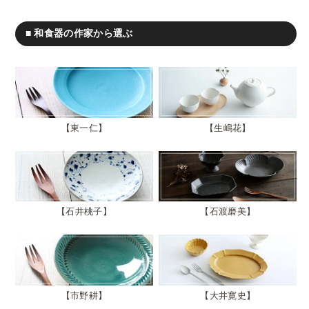
■ 和食器の作家から選ぶ
東一仁
生嶋花
石井桃子
石渡磨美
市野耕
大井寛史