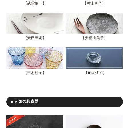
武曽健一
村上直子
安田宏定
安福由美子
吉村桂子
Lima7192
■ 人気の和食器