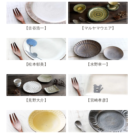
古谷浩一
マルヤマウエア
松本郁美
水野幸一
見野大介
宮崎孝彦