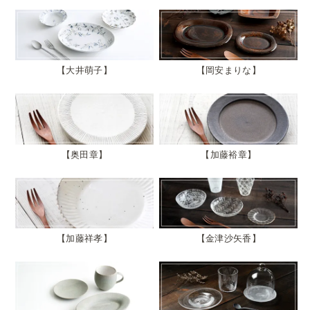
大井萌子
岡安まりな
奥田章
加藤裕章
加藤祥孝
金津沙矢香