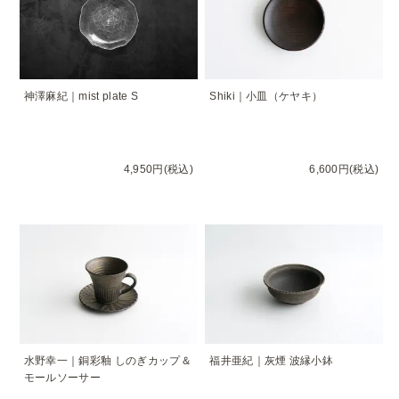
神澤麻紀｜mist plate S
Shiki｜小皿（ケヤキ）
4,950円(税込)
6,600円(税込)
水野幸一｜銅彩釉 しのぎカップ＆
福井亜紀｜灰煙 波縁小鉢
モールソーサー