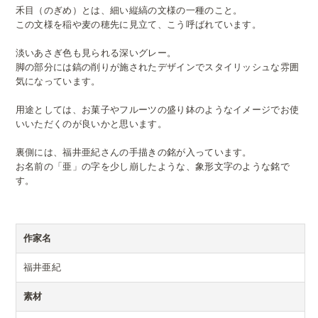
禾目（のぎめ）とは、細い縦縞の文様の一種のこと。
この文様を稲や麦の穂先に見立て、こう呼ばれています。
淡いあさぎ色も見られる深いグレー。
脚の部分には鎬の削りが施されたデザインでスタイリッシュな雰囲
気になっています。
用途としては、お菓子やフルーツの盛り鉢のようなイメージでお使
いいただくのが良いかと思います。
裏側には、福井亜紀さんの手描きの銘が入っています。
お名前の「亜」の字を少し崩したような、象形文字のような銘で
す。
作家名
福井亜紀
素材