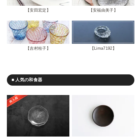
安田宏定
安福由美子
吉村桂子
Lima7192
■ 人気の和食器