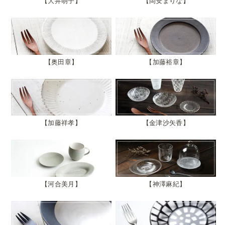
大井萌子
岡安まりな
奥田章
加藤裕章
加藤祥孝
金津沙矢香
河合美月
神澤麻紀