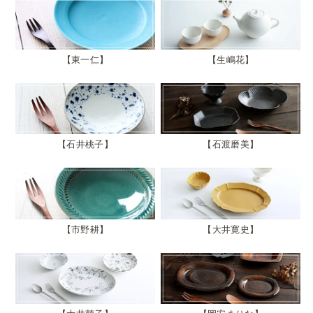
東一仁
生嶋花
石井桃子
石渡磨美
市野耕
大井寛史