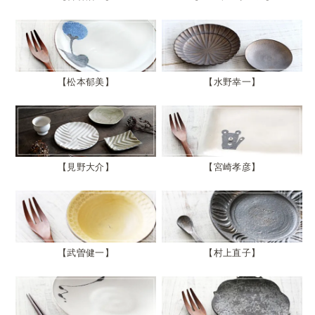
松本郁美
水野幸一
見野大介
宮崎孝彦
武曽健一
村上直子