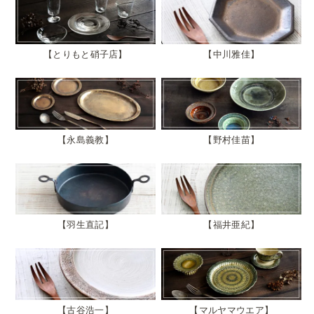
とりもと硝子店
中川雅佳
永島義教
野村佳苗
羽生直記
福井亜紀
古谷浩一
マルヤマウエア