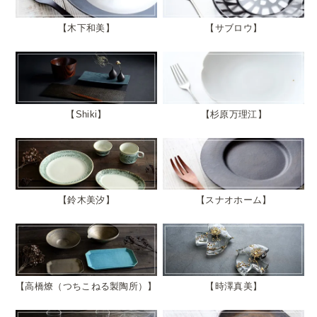
木下和美
サブロウ
Shiki
杉原万理江
鈴木美汐
スナオホーム
高橋燎（つちこねる製陶所）
時澤真美