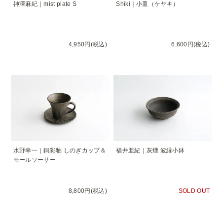
神澤麻紀｜mist plate S
Shiki｜小皿（ケヤキ）
4,950円(税込)
6,600円(税込)
水野幸一｜銅彩釉 しのぎカップ＆
福井亜紀｜灰煙 波縁小鉢
モールソーサー
8,800円(税込)
SOLD OUT