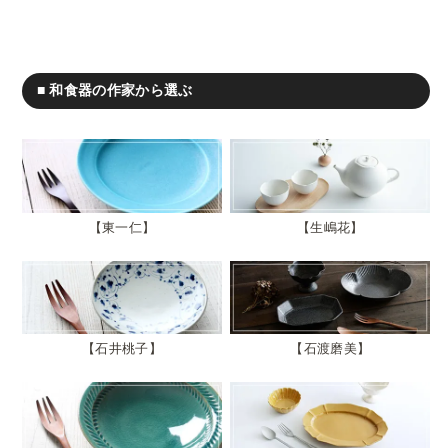
■ 和食器の作家から選ぶ
東一仁
生嶋花
石井桃子
石渡磨美