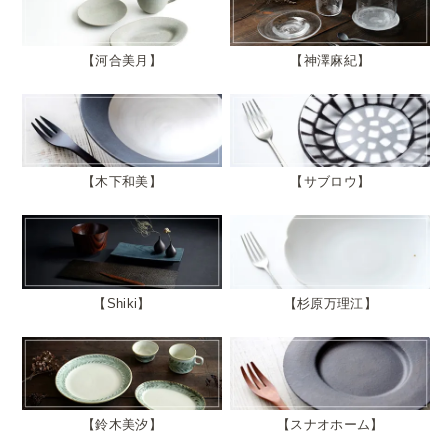
河合美月
神澤麻紀
木下和美
サブロウ
Shiki
杉原万理江
鈴木美汐
スナオホーム