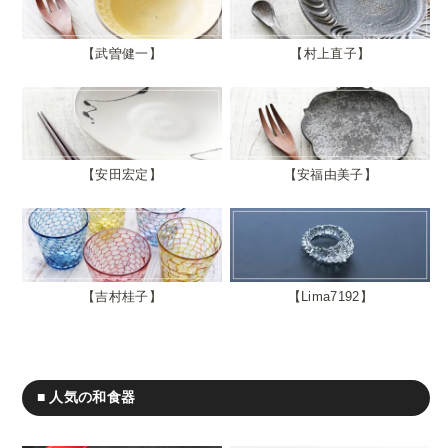
武曽健一
村上直子
安田宏定
安福由美子
吉村桂子
Lima7192
■ 人気の和食器