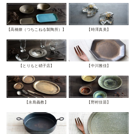
高橋燎（つちこねる製陶所）
時澤真美
とりもと硝子店
中川雅佳
永島義教
野村佳苗