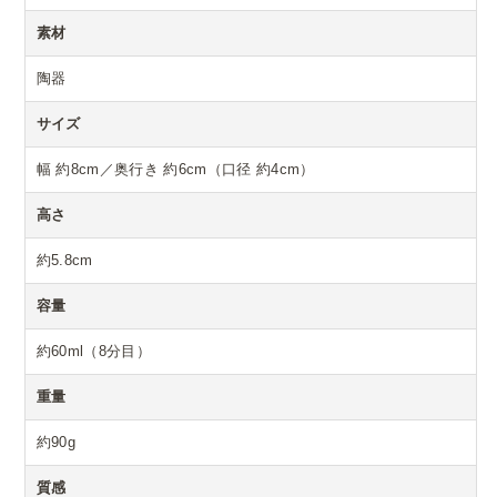
素材
陶器
サイズ
幅 約8cm／奥行き 約6cm（口径 約4cm）
高さ
約5.8cm
容量
約60ml（8分目）
重量
約90g
質感