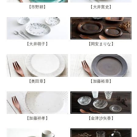
市野耕
大井寛史
大井萌子
岡安まりな
奥田章
加藤裕章
加藤祥孝
金津沙矢香