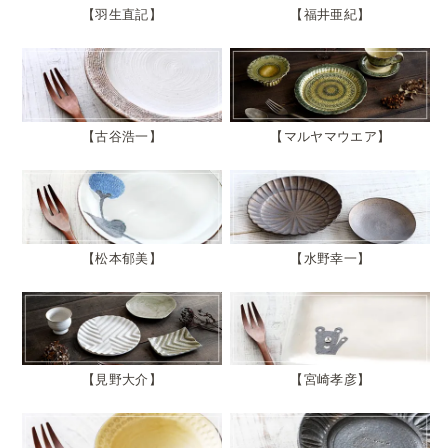
羽生直記
福井亜紀
古谷浩一
マルヤマウエア
松本郁美
水野幸一
見野大介
宮崎孝彦