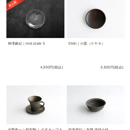
神澤麻紀｜mist plate S
Shiki｜小皿（ケヤキ）
4,950円(税込)
6,600円(税込)
水野幸一｜銅彩釉 しのぎカップ＆
福井亜紀｜灰煙 波縁小鉢