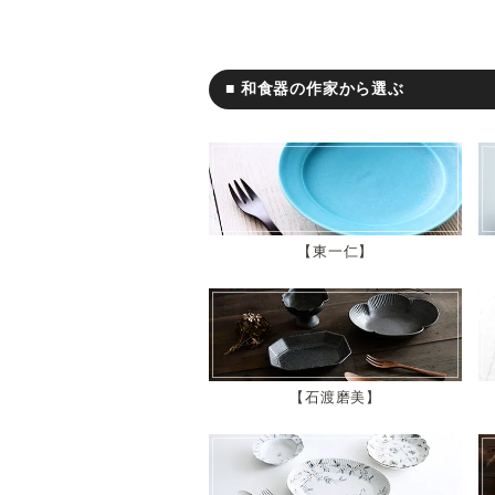
■ 和食器の作家から選ぶ
東一仁
石渡磨美