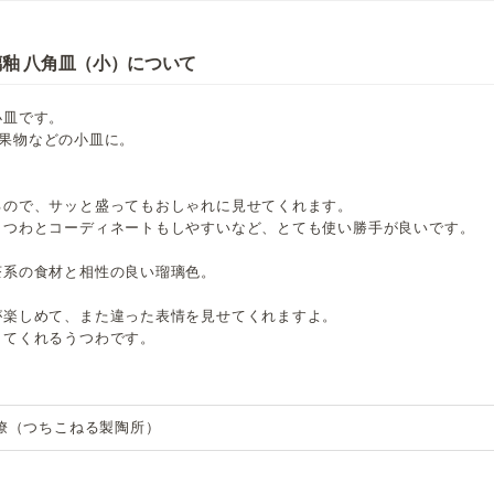
釉 八角皿（小）について
小皿です。
用や果物などの小皿に。
るので、サッと盛ってもおしゃれに見せてくれます。
うつわとコーディネートもしやすいなど、とても使い勝手が良いです。
茶系の食材と相性の良い瑠璃色。
が楽しめて、また違った表情を見せてくれますよ。
してくれるうつわです。
燎（つちこねる製陶所）