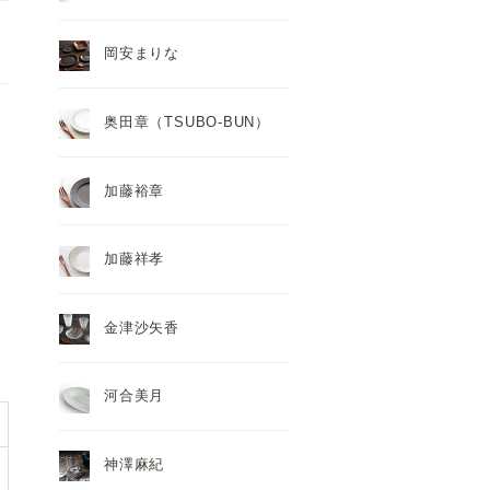
岡安まりな
奥田章（TSUBO-BUN）
加藤裕章
加藤祥孝
金津沙矢香
河合美月
神澤麻紀