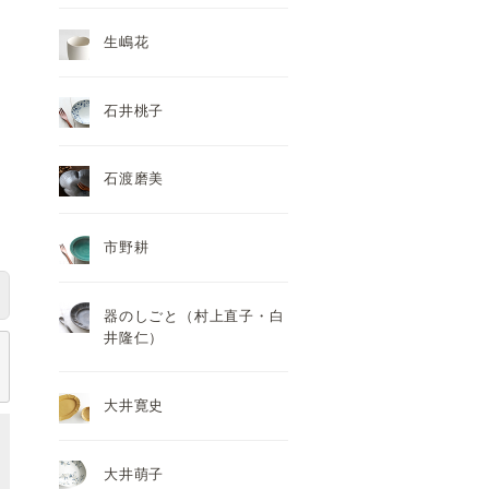
生嶋花
石井桃子
石渡磨美
市野耕
器のしごと（村上直子・白
井隆仁）
大井寛史
大井萌子