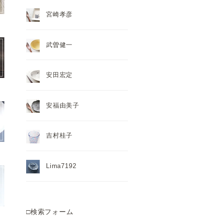
宮崎孝彦
武曽健一
安田宏定
安福由美子
吉村桂子
Lima7192
□検索フォーム