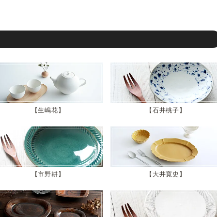
生嶋花
石井桃子
市野耕
大井寛史