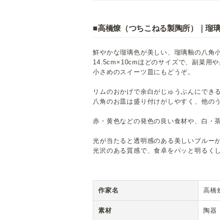
■高橋燎（つちこねる製陶所）｜瑠璃
鮮やかな瑠璃色が美しい、瑠璃釉の八角
14.5cm×10cmほどのサイズで、副菜
小さめのスイーツ皿にもどうぞ。
リムのおかげで余白がじゅうぶんにでき
八角のお皿は盛り付けがしやすく、他の
赤・黄色などの発色の良い食材や、白・
光が当たると透明感のある美しいブルー
光沢のある質感で、食卓をパッと明るく
作家名
高橋
素材
陶器