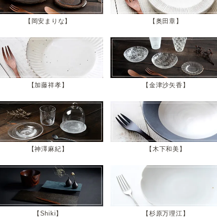
岡安まりな
奥田章
加藤祥孝
金津沙矢香
神澤麻紀
木下和美
Shiki
杉原万理江