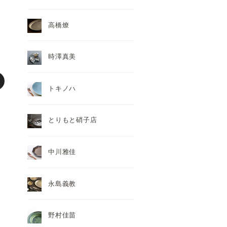
高橋燎
時澤真美
トキノハ
とりもと硝子店
中川雅佳
永島義教
野村佳苗