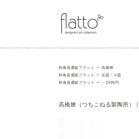
和食器通販フラット
>
高橋燎
和食器通販フラット
>
豆皿・小皿
和食器通販フラット
>
～2999円
高橋燎（つちこねる製陶所）｜