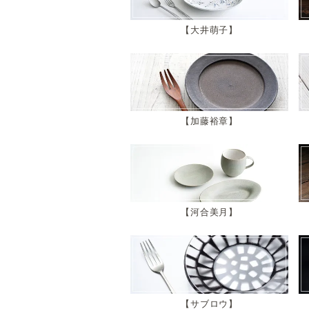
大井萌子
加藤裕章
河合美月
サブロウ