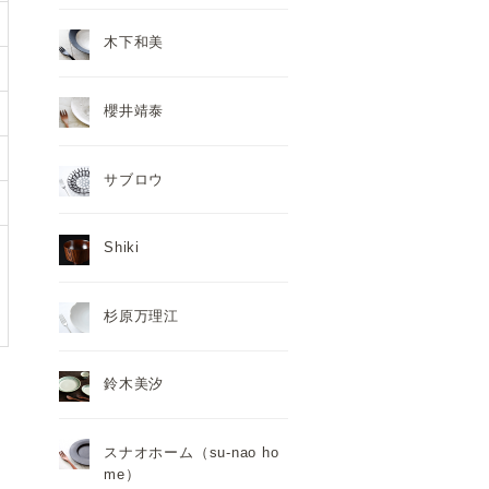
木下和美
櫻井靖泰
サブロウ
Shiki
杉原万理江
鈴木美汐
スナオホーム（su-nao ho
me）