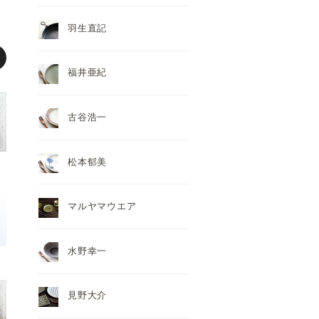
羽生直記
福井亜紀
古谷浩一
松本郁美
マルヤマウエア
水野幸一
見野大介