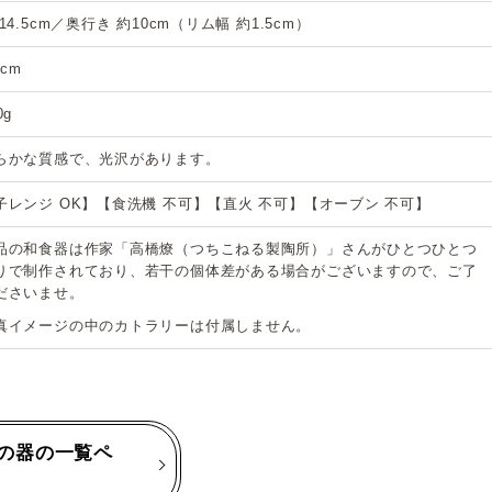
14.5cm／奥行き 約10cm（リム幅 約1.5cm）
5cm
0g
らかな質感で、光沢があります。
子レンジ OK】【食洗機 不可】【直火 不可】【オーブン 不可】
品の和食器は作家「高橋燎（つちこねる製陶所）」さんがひとつひとつ
りで制作されており、若干の個体差がある場合がございますので、ご了
ださいませ。
真イメージの中のカトラリーは付属しません。
の器の一覧ペ