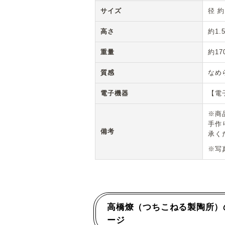
サイズ
径 約
高さ
約1.
重量
約17
質感
なめ
電子機器
【電
※商
手作
備考
承く
※写
高橋燎（つちこねる製陶所）
ージ