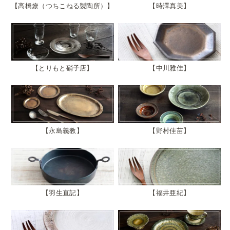
高橋燎（つちこねる製陶所）
時澤真美
とりもと硝子店
中川雅佳
永島義教
野村佳苗
羽生直記
福井亜紀