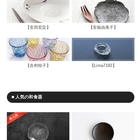
安田宏定
安福由美子
吉村桂子
Lima7192
■ 人気の和食器