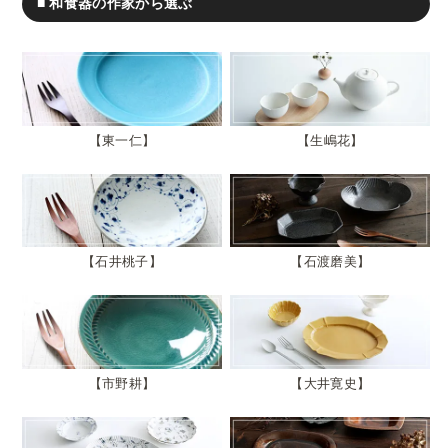
■ 和食器の作家から選ぶ
東一仁
生嶋花
石井桃子
石渡磨美
市野耕
大井寛史