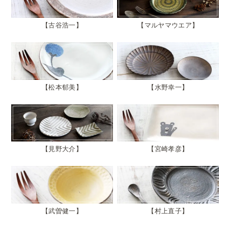
古谷浩一
マルヤマウエア
松本郁美
水野幸一
見野大介
宮崎孝彦
武曽健一
村上直子