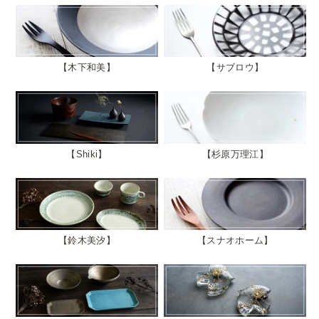
木下和美
サブロウ
Shiki
杉原万理江
鈴木美汐
スナオホーム