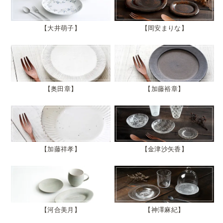
大井萌子
岡安まりな
奥田章
加藤裕章
加藤祥孝
金津沙矢香
河合美月
神澤麻紀