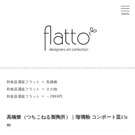
和食器通販フラット
>
高橋燎
和食器通販フラット
>
その他
和食器通販フラット
>
～2999円
高橋燎（つちこねる製陶所）｜瑠璃釉 コンポート皿15c
m