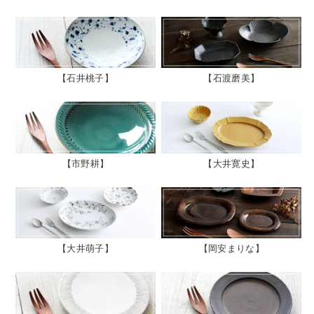
石井桃子
石渡磨美
市野耕
大井寛史
大井萌子
岡安まりな