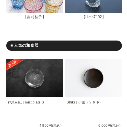
吉村桂子
Lima7192
■ 人気の和食器
神澤麻紀｜mist plate S
Shiki｜小皿（ケヤキ）
4,950円(税込)
6,600円(税込)