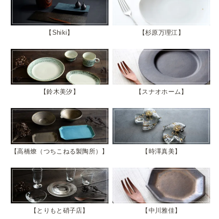
Shiki
杉原万理江
鈴木美汐
スナオホーム
高橋燎（つちこねる製陶所）
時澤真美
とりもと硝子店
中川雅佳