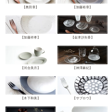
奥田章
加藤裕章
加藤祥孝
金津沙矢香
河合美月
神澤麻紀
木下和美
サブロウ