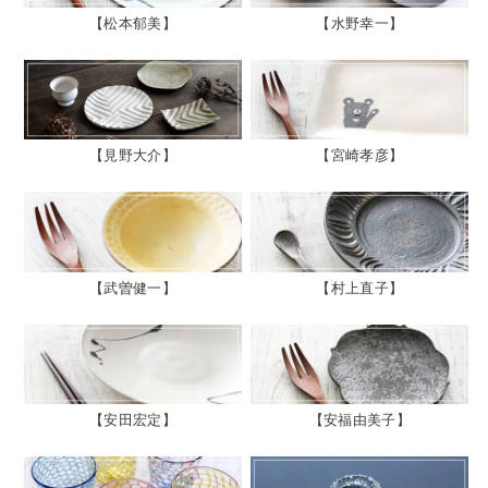
松本郁美
水野幸一
見野大介
宮崎孝彦
武曽健一
村上直子
安田宏定
安福由美子