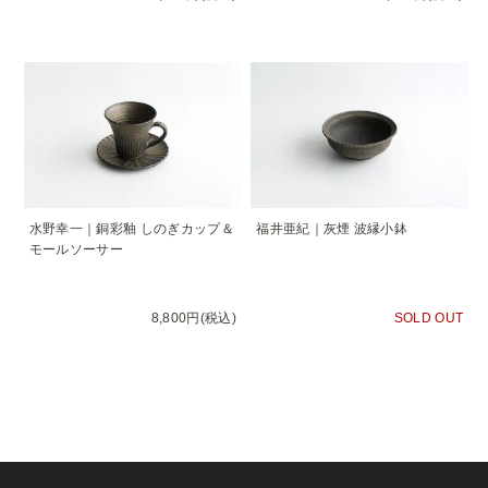
水野幸一｜銅彩釉 しのぎカップ＆
福井亜紀｜灰煙 波縁小鉢
モールソーサー
8,800円(税込)
SOLD OUT