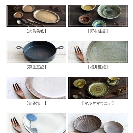
永島義教
野村佳苗
羽生直記
福井亜紀
古谷浩一
マルヤマウエア