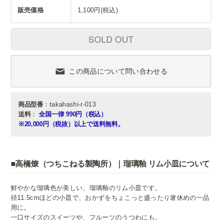
販売価格
1,100円(税込)
SOLD OUT
この商品について問い合わせる
商品型番
：takahashi-r-013
送料
：
全国一律 990円（税込）
※20,000円（税抜）以上で送料無料。
■高橋燎（つちこねる製陶所）｜瑠璃釉 リム小皿について
鮮やかな瑠璃色が美しい、瑠璃釉のリム小皿です。
径11.5cmほどの小皿で、おかずをちょこっと盛ったり箸休めの一品
用に。
一口サイズのスイーツや、フルーツのうつわにも。