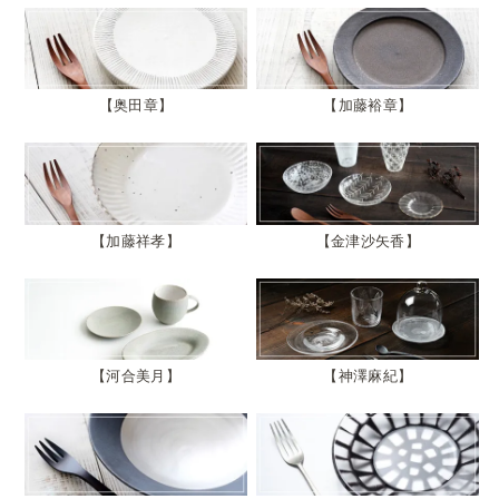
奥田章
加藤裕章
加藤祥孝
金津沙矢香
河合美月
神澤麻紀