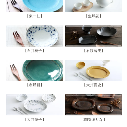
東一仁
生嶋花
石井桃子
石渡磨美
市野耕
大井寛史
大井萌子
岡安まりな