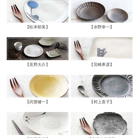
松本郁美
水野幸一
見野大介
宮崎孝彦
武曽健一
村上直子