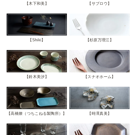
木下和美
サブロウ
Shiki
杉原万理江
鈴木美汐
スナオホーム
高橋燎（つちこねる製陶所）
時澤真美