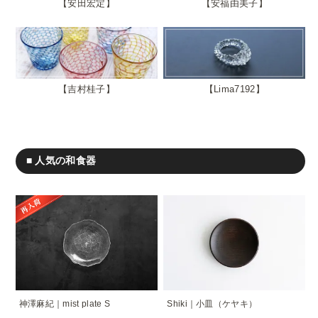
安田宏定
安福由美子
吉村桂子
Lima7192
■ 人気の和食器
神澤麻紀｜mist plate S
Shiki｜小皿（ケヤキ）