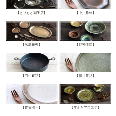
とりもと硝子店
中川雅佳
永島義教
野村佳苗
羽生直記
福井亜紀
古谷浩一
マルヤマウエア