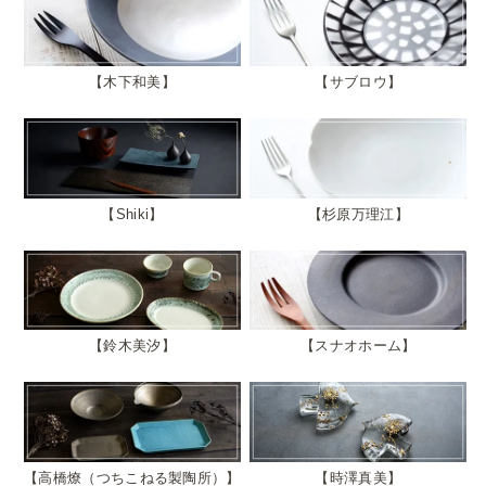
木下和美
サブロウ
Shiki
杉原万理江
鈴木美汐
スナオホーム
高橋燎（つちこねる製陶所）
時澤真美