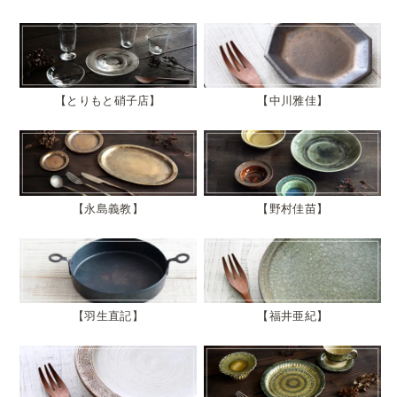
とりもと硝子店
中川雅佳
永島義教
野村佳苗
羽生直記
福井亜紀