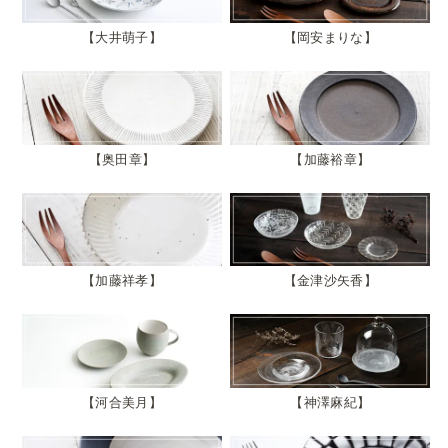
大井萌子
岡安まりな
奥田章
加藤裕章
加藤祥孝
金津沙矢香
河合美月
神澤麻紀