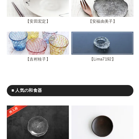
安田宏定
安福由美子
吉村桂子
Lima7192
■ 人気の和食器