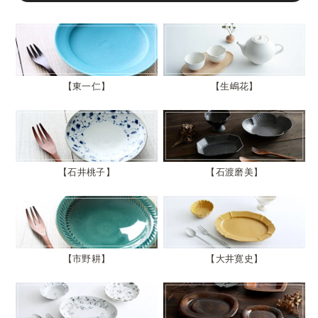
東一仁
生嶋花
石井桃子
石渡磨美
市野耕
大井寛史