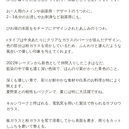
お一人用のメインや副菜用・デザートのうつわに。
2～3名分のお浸しやお刺身など副菜用にも。
びわ湖の水面をモチーフにデザインされたあふみのうつわ。
cタイプは中央あたりにクリアなガラスのパーツが並んだデザイン。
色の部分は粉ガラスを溶かしているため、ふんわりと滲んだような
風合いで優しい印象を与えてくれます。
2022年シーズンから新色として仲間入りしたこきはなだ。
藍染の中で最も濃く深い色味で、ほんのり紫がかった青色のこと。
深くも優しい青で、彩りが鮮やかな食材や白系のお料理が特によく
映えます。
夏野菜との相性もバツグンで、夏には特に大活躍ですね。
キルンワークと呼ばれる、電気窯を用いた製法で作られるサブロウ
ガラス。
板ガラスと粉ガラスを窯で溶着してから表面を磨き、周りをカット
しふちを磨いて整える。