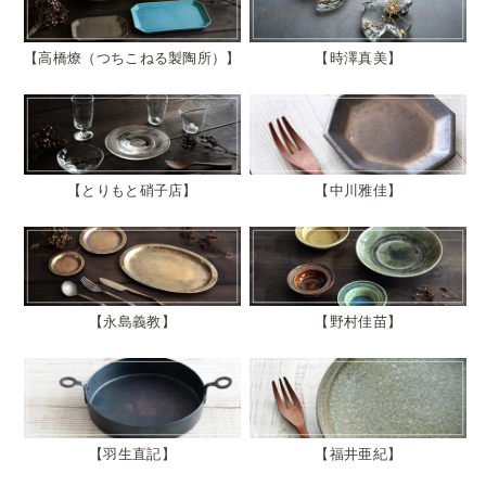
高橋燎（つちこねる製陶所）
時澤真美
とりもと硝子店
中川雅佳
永島義教
野村佳苗
羽生直記
福井亜紀