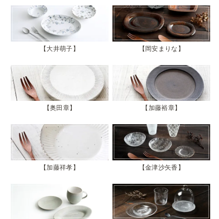
大井萌子
岡安まりな
奥田章
加藤裕章
加藤祥孝
金津沙矢香