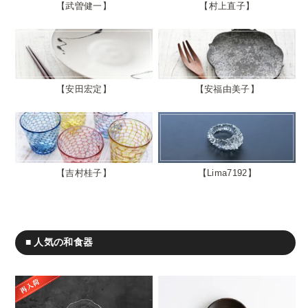
武曽健一
村上直子
安田宏定
安福由美子
吉村桂子
Lima7192
■ 人気の和食器