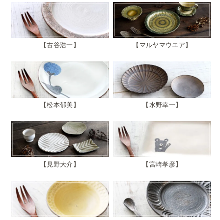
古谷浩一
マルヤマウエア
松本郁美
水野幸一
見野大介
宮崎孝彦