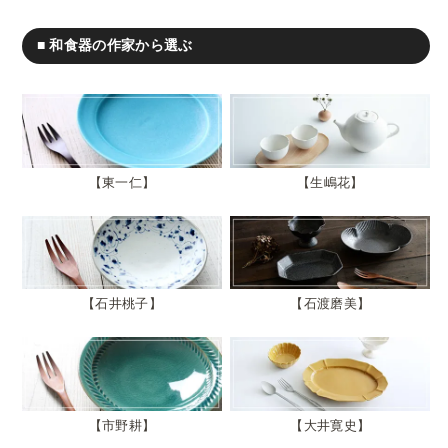
■ 和食器の作家から選ぶ
東一仁
生嶋花
石井桃子
石渡磨美
市野耕
大井寛史