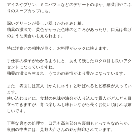
アイスやプリン、ミニパフェなどのデザートのほか、副菜用やこぶ
りのスープカップにも。
深いグリーンが美しい翠（かわせみ）釉。
釉薬の濃淡で、黄色がかった色味のところがあったり、口元は焦げ
のような風合いも見られます。
特に洋食との相性が良く、お料理がシックに映えます。
手仕事の様子がわかるようにと、あえて残したロクロ目も良いアク
セントになっていますね。
釉薬の濃淡も生まれ、うつわの表情がより豊かになっています。
また、表面には貫入（かんにゅう）と呼ばれるヒビ模様が入ってい
ます。
使い込むほどに、食材の色味や油分が入り込んで貫入がどんどん目
立ってきますが、育つ楽しみも味わいながら長くお使い頂ければ嬉
しいです。
丁寧な磨きの処理で、口元も高台部分も裏側もとってもなめらか。
裏側の中央には、見野大介さんの銘が刻印されています。