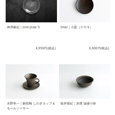
神澤麻紀｜mist plate S
Shiki｜小皿（ケヤキ）
4,950円(税込)
6,600円(税込)
水野幸一｜銅彩釉 しのぎカップ＆
福井亜紀｜灰煙 波縁小鉢
モールソーサー