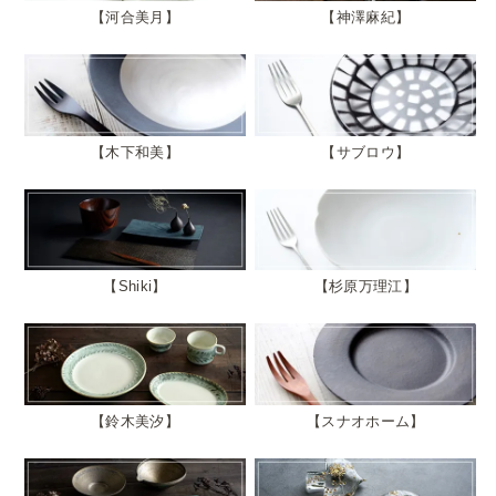
河合美月
神澤麻紀
木下和美
サブロウ
Shiki
杉原万理江
鈴木美汐
スナオホーム