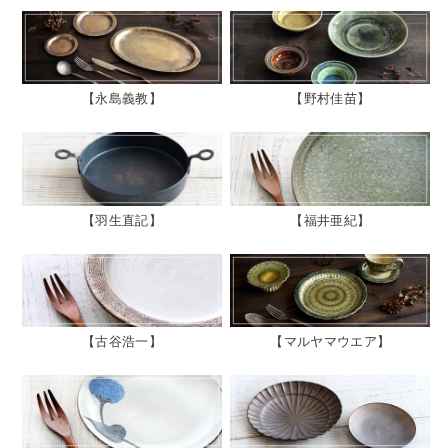
永島義教
野村佳苗
羽生直記
福井亜紀
古谷浩一
マルヤマウエア