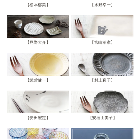
松本郁美
水野幸一
見野大介
宮崎孝彦
武曽健一
村上直子
安田宏定
安福由美子