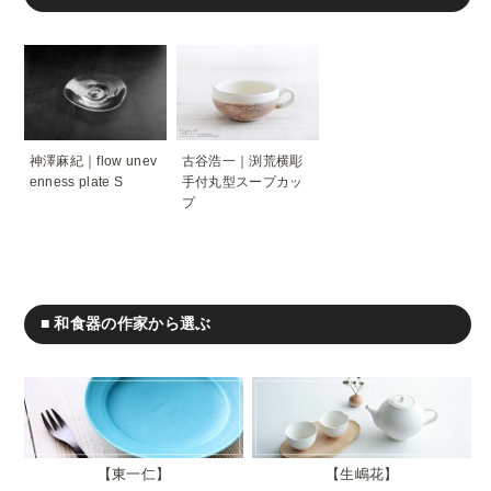
神澤麻紀｜flow unev
古谷浩一｜渕荒横彫
enness plate S
手付丸型スープカッ
プ
■ 和食器の作家から選ぶ
東一仁
生嶋花