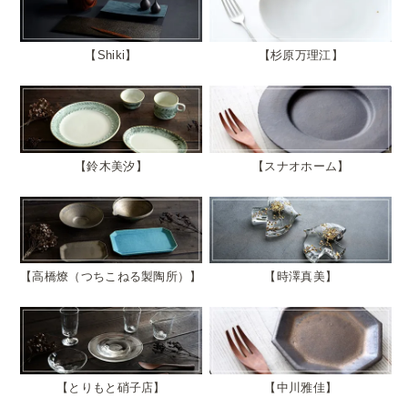
Shiki
杉原万理江
鈴木美汐
スナオホーム
高橋燎（つちこねる製陶所）
時澤真美
とりもと硝子店
中川雅佳