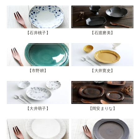
石井桃子
石渡磨美
市野耕
大井寛史
大井萌子
岡安まりな