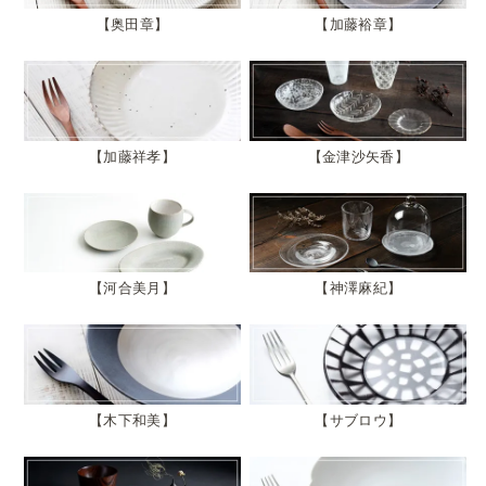
奥田章
加藤裕章
加藤祥孝
金津沙矢香
河合美月
神澤麻紀
木下和美
サブロウ