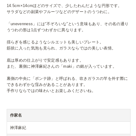
14.5cm×14cmほどのサイズで、少したわんだような円形です。
サラダなどの副菜やフルーツなどのデザートのうつわに。
「unevenness」には“不ぞろいな”という意味もあり、その名の通り
うつわの形は1点ずつわずかに異なります。
揺らぎを感じるようなシルエットも美しいプレート。
筋状に入った気泡も見られ、ガラスならではの美しい表情。
底は厚めの仕上がりで安定感もあります。
また、裏側に神澤麻紀さんの「maki」の銘が入っています。
裏側の中央に「ポンテ跡」と呼ばれる、吹きガラスの竿を外す際に
できるわずかな窪みがあることがあります。
手作りならではの味わいとお楽しみくださいね。
作家名
神澤麻紀