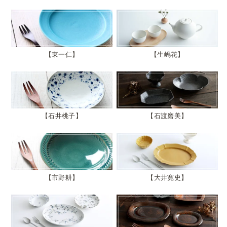
東一仁
生嶋花
石井桃子
石渡磨美
市野耕
大井寛史