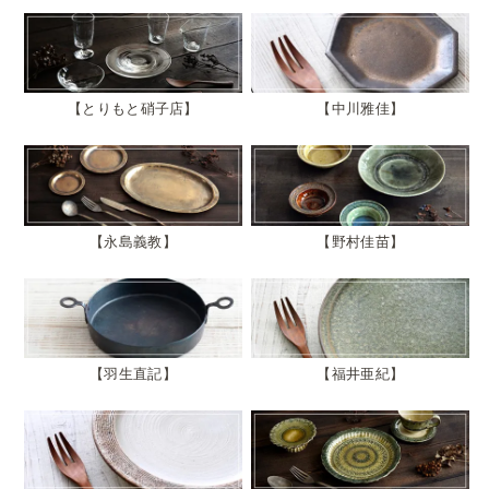
とりもと硝子店
中川雅佳
永島義教
野村佳苗
羽生直記
福井亜紀