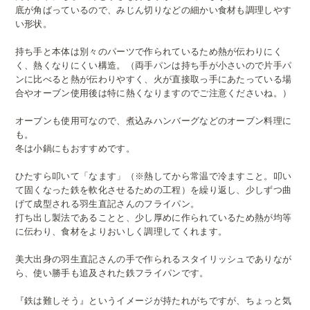
底が角ばっているので、みじん切りなどの細かい食材も調理しやす
い形状。
持ち手と本体は別々のパーツで作られているため熱が伝わりにく
く、熱くなりにくい構造。（両手パンは持ち手が小さいので片手パ
ンに比べると熱が伝わりやすく、火が直接取っ手にあたっている場
合やオーブン使用後は特に熱くなりますのでご注意くださいね。）
オーブンも使用可なので、煮込みハンバーグなどのオーブン料理に
も。
冬は小鍋にもおすすめです。
ひたすら叩いて「なます」（※熱してから常温で冷ますこと。叩い
て固くなった鉄を軟化させるための工程）を繰り返し、少しずつ曲
げて成型される羽生直記さんのフライパン。
打ち出し製法であることと、少し厚めに作られているため熱が均等
に伝わり、食材をよりおいしく調理してくれます。
美大出身の羽生直記さんの手で作られるスタイリッシュでありなが
ら、使い勝手も追及された鉄フライパンです。
『鉄は難しそう』というイメージが持たれがちですが、ちょっと気