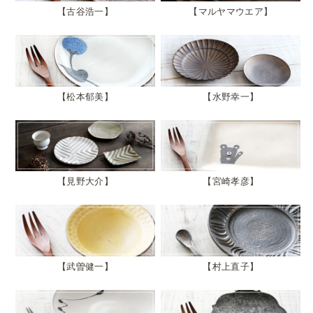
古谷浩一
マルヤマウエア
松本郁美
水野幸一
見野大介
宮崎孝彦
武曽健一
村上直子