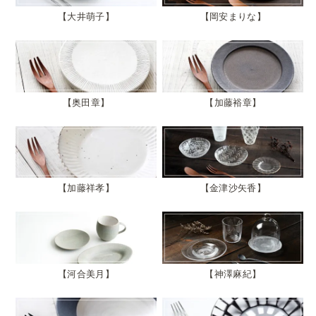
大井萌子
岡安まりな
奥田章
加藤裕章
加藤祥孝
金津沙矢香
河合美月
神澤麻紀