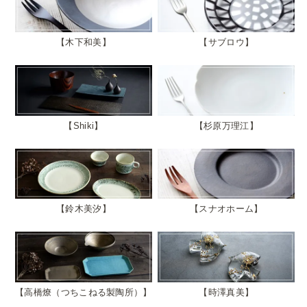
木下和美
サブロウ
Shiki
杉原万理江
鈴木美汐
スナオホーム
高橋燎（つちこねる製陶所）
時澤真美