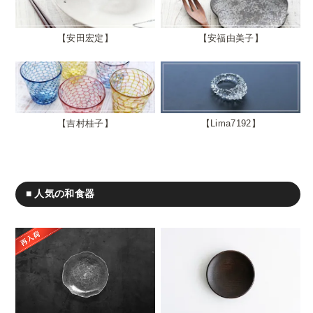
安田宏定
安福由美子
吉村桂子
Lima7192
■ 人気の和食器