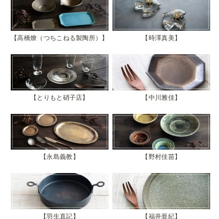
高橋燎（つちこねる製陶所）
時澤真美
とりもと硝子店
中川雅佳
永島義教
野村佳苗
羽生直記
福井亜紀