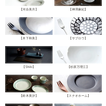
河合美月
神澤麻紀
木下和美
サブロウ
Shiki
杉原万理江
鈴木美汐
スナオホーム