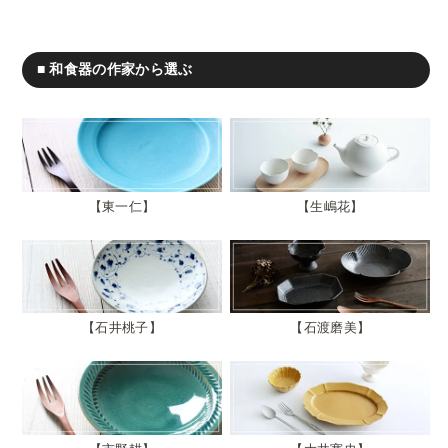
■ 和食器の作家から選ぶ
東一仁
生嶋花
石井桃子
石渡磨美