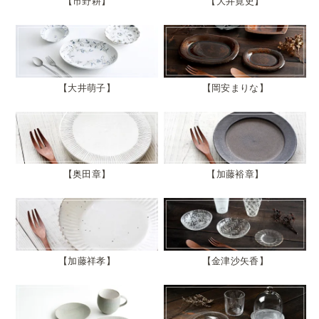
市野耕
大井寛史
大井萌子
岡安まりな
奥田章
加藤裕章
加藤祥孝
金津沙矢香