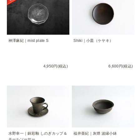
神澤麻紀｜mist plate S
Shiki｜小皿（ケヤキ）
4,950円(税込)
6,600円(税込)
水野幸一｜銅彩釉 しのぎカップ＆
福井亜紀｜灰煙 波縁小鉢
モールソーサー