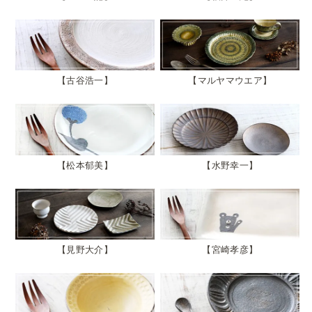
古谷浩一
マルヤマウエア
松本郁美
水野幸一
見野大介
宮崎孝彦