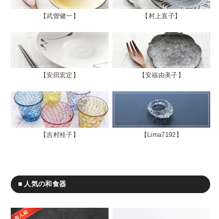
武曽健一
村上直子
安田宏定
安福由美子
吉村桂子
Lima7192
■ 人気の和食器