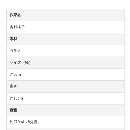
作家名
吉村桂子
素材
ガラス
サイズ（径）
約8cm
高さ
約13cm
容量
約270ml（8分目）