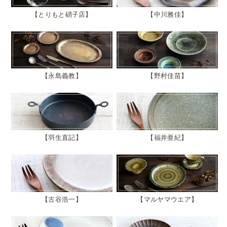
とりもと硝子店
中川雅佳
永島義教
野村佳苗
羽生直記
福井亜紀
古谷浩一
マルヤマウエア