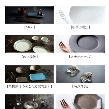
Shiki
杉原万理江
鈴木美汐
スナオホーム
高橋燎（つちこねる製陶所）
時澤真美