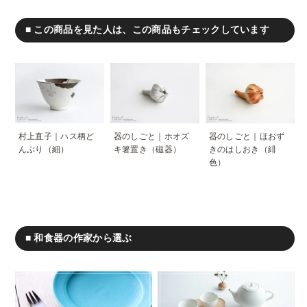
■ この商品を見た人は、この商品もチェックしています
村上直子｜ハス柄ど
器のしごと｜ホオズ
器のしごと｜ほおず
んぶり（細）
キ箸置き（磁器）
きのはしおき（緋
色）
■ 和食器の作家から選ぶ