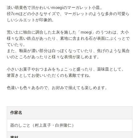
淡い萌黄色で渋かわいいmoegiのマーガレット小皿。
径7cmほどの小さなサイズで、マーガレットのような多弁の可愛ら
しいシルエットが印象的。
荒い土に独自に調合した土灰を施した「moegi」のうつわは、大小
様々な黒い鉄点があったり、素地に含まれる石が表面にぷくっとで
ていたり。
また、釉薬が濃い部分は白っぽくなっていたり、焦げのような風合
いのところがあったりと様々な表情が楽しめます。
小さいお菓子やおつまみをちょこっと盛ったり、薬味皿として。
箸置きとしてお使いいただくのも素敵ですね。
色違いも色々あるので、お好みで揃えても楽しめます。
作家名
器のしごと（村上直子・白井隆仁）
素材