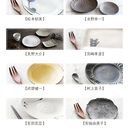
松本郁美
水野幸一
見野大介
宮崎孝彦
武曽健一
村上直子
安田宏定
安福由美子