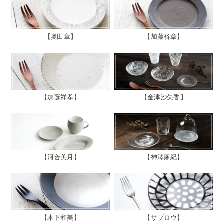
奥田章
加藤裕章
加藤祥孝
金津沙矢香
河合美月
神澤麻紀
木下和美
サブロウ