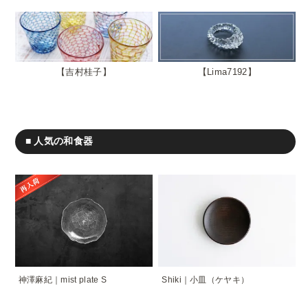
吉村桂子
Lima7192
■ 人気の和食器
神澤麻紀｜mist plate S
Shiki｜小皿（ケヤキ）