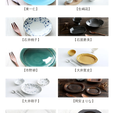
東一仁
生嶋花
石井桃子
石渡磨美
市野耕
大井寛史
大井萌子
岡安まりな