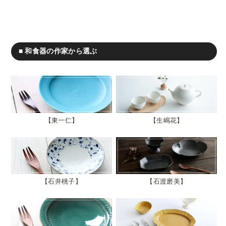
■ 和食器の作家から選ぶ
東一仁
生嶋花
石井桃子
石渡磨美