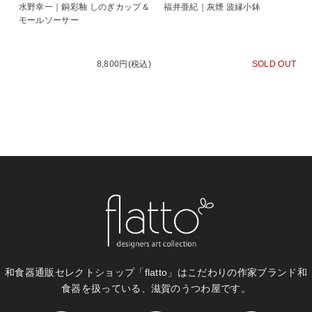
水野幸一｜銅彩釉 しのぎカップ＆
福井亜紀｜灰煙 波縁小鉢
モールソーサー
8,800円(税込)
SOLD OUT
和食器通販セレクトショップ「flatto」は
こだわりの作家ブランド和
食器を扱っている、滋賀のうつわ屋です。