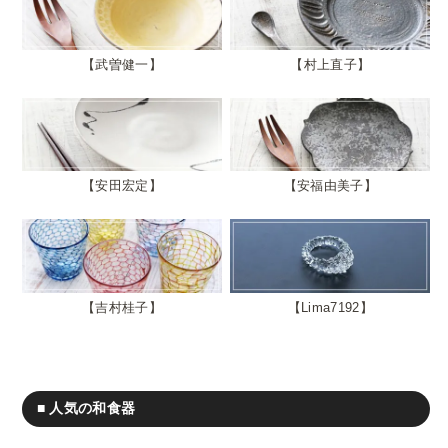
武曽健一
村上直子
安田宏定
安福由美子
吉村桂子
Lima7192
■ 人気の和食器