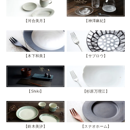
河合美月
神澤麻紀
木下和美
サブロウ
Shiki
杉原万理江
鈴木美汐
スナオホーム