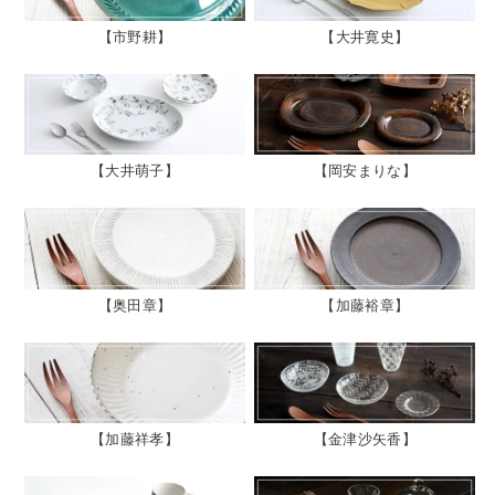
市野耕
大井寛史
大井萌子
岡安まりな
奥田章
加藤裕章
加藤祥孝
金津沙矢香