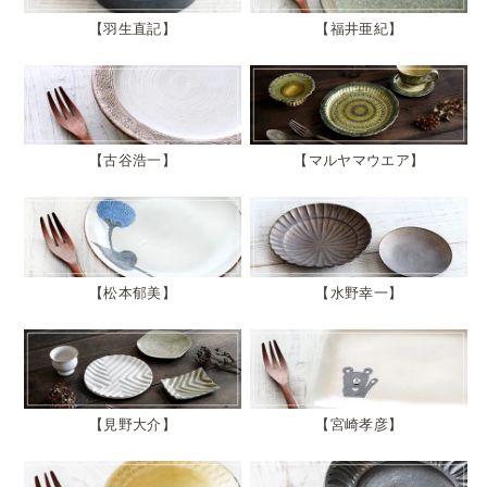
羽生直記
福井亜紀
古谷浩一
マルヤマウエア
松本郁美
水野幸一
見野大介
宮崎孝彦