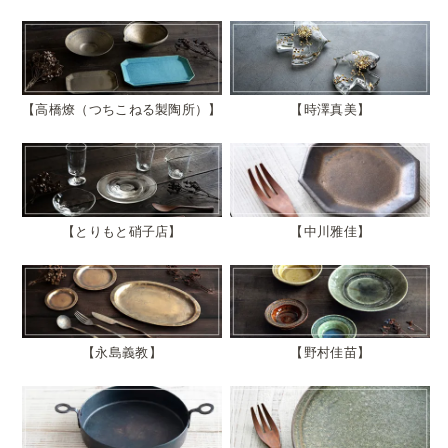
高橋燎（つちこねる製陶所）
時澤真美
とりもと硝子店
中川雅佳
永島義教
野村佳苗