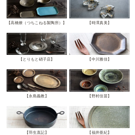
高橋燎（つちこねる製陶所）
時澤真美
とりもと硝子店
中川雅佳
永島義教
野村佳苗
羽生直記
福井亜紀