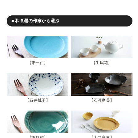
■ 和食器の作家から選ぶ
東一仁
生嶋花
石井桃子
石渡磨美
市野耕
大井寛史