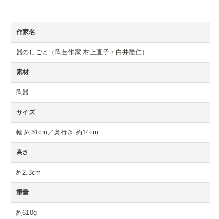
作家名
器のしごと（陶芸作家 村上直子・白井隆仁）
素材
陶器
サイズ
幅 約31cm／奥行き 約14cm
高さ
約2.3cm
重量
約610g