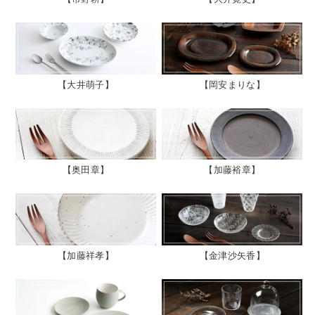
大井萌子
岡安まりな
奥田章
加藤裕章
加藤祥孝
金津沙矢香