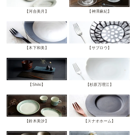
河合美月
神澤麻紀
木下和美
サブロウ
Shiki
杉原万理江
鈴木美汐
スナオホーム