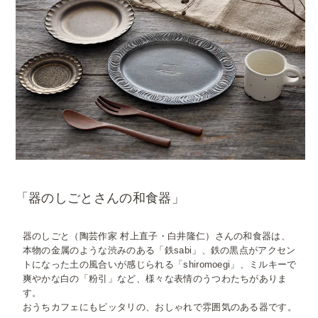
「器のしごとさんの和食器」
器のしごと（陶芸作家 村上直子・白井隆仁）さんの和食器は、
本物の金属のような渋みのある「鉄sabi」、鉄の黒点がアクセン
トになった土の風合いが感じられる「shiromoegi」、ミルキーで
爽やかな白の「粉引」など、様々な表情のうつわたちがありま
す。
おうちカフェにもピッタリの、おしゃれで雰囲気のある器です。