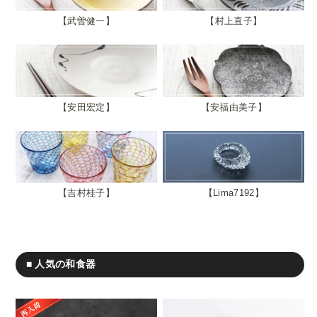
武曽健一
村上直子
安田宏定
安福由美子
吉村桂子
Lima7192
■ 人気の和食器