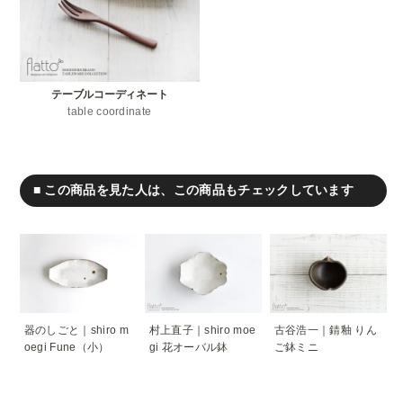
テーブルコーディネート
table coordinate
■ この商品を見た人は、この商品もチェックしています
器のしごと｜shiro m
村上直子｜shiro moe
古谷浩一｜錆釉 りん
oegi Fune（小）
gi 花オーバル鉢
ご鉢ミニ