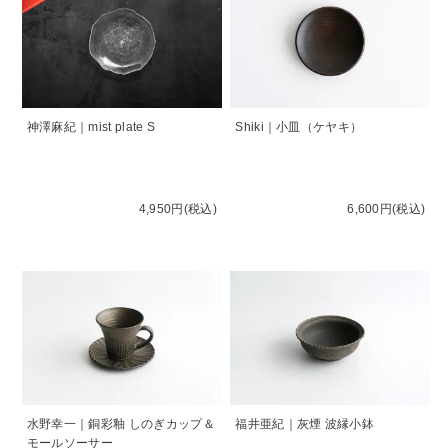
神澤麻紀｜mist plate S
Shiki｜小皿（ケヤキ）
4,950円(税込)
6,600円(税込)
水野幸一｜銅彩釉 しのぎカップ＆
福井亜紀｜灰煙 波縁小鉢
モールソーサー