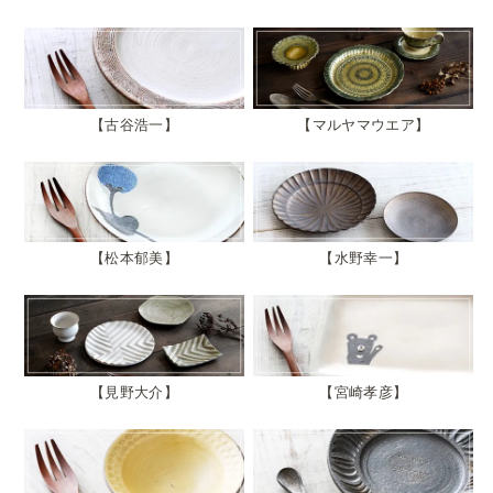
古谷浩一
マルヤマウエア
松本郁美
水野幸一
見野大介
宮崎孝彦