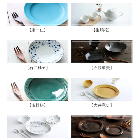
東一仁
生嶋花
石井桃子
石渡磨美
市野耕
大井寛史