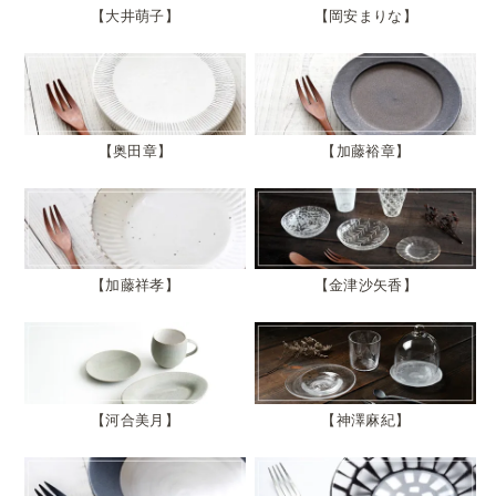
大井萌子
岡安まりな
奥田章
加藤裕章
加藤祥孝
金津沙矢香
河合美月
神澤麻紀