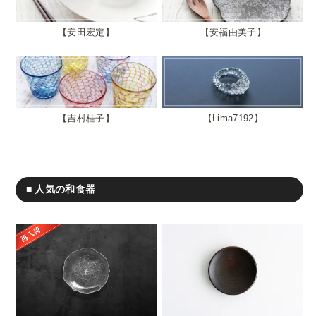
安田宏定
安福由美子
吉村桂子
Lima7192
■ 人気の和食器