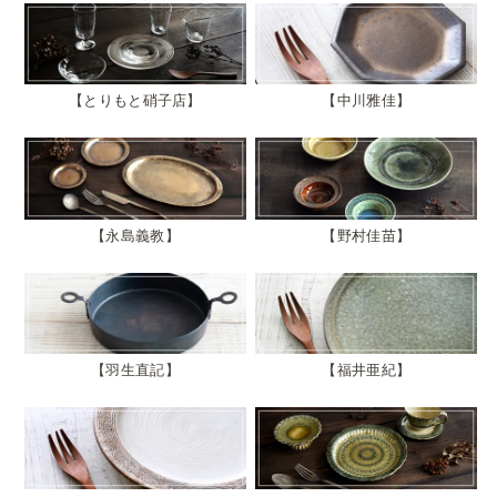
とりもと硝子店
中川雅佳
永島義教
野村佳苗
羽生直記
福井亜紀