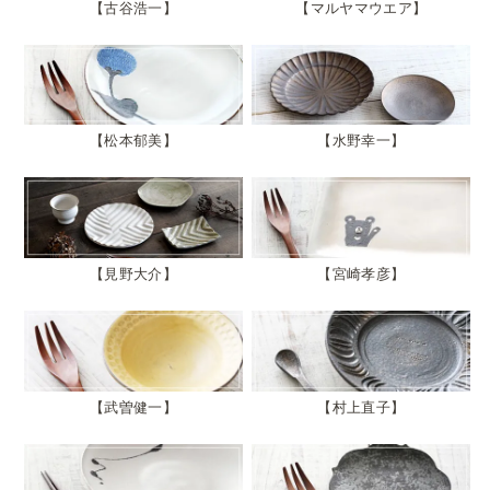
古谷浩一
マルヤマウエア
松本郁美
水野幸一
見野大介
宮崎孝彦
武曽健一
村上直子