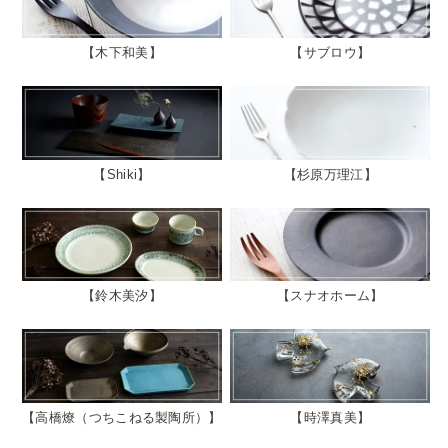
木下和美
サブロウ
Shiki
杉原万理江
鈴木美汐
スナオホーム
高橋燎（つちこねる製陶所）
時澤真美