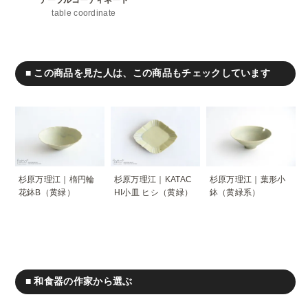
table coordinate
■ この商品を見た人は、この商品もチェックしています
杉原万理江｜楕円輪
杉原万理江｜KATAC
杉原万理江｜葉形小
花鉢B（黄緑）
HI小皿 ヒシ（黄緑）
鉢（黄緑系）
■ 和食器の作家から選ぶ