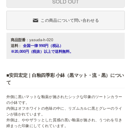
SOLD OUT
この商品について問い合わせる
商品型番
：yasuda-h-020
送料
：
全国一律 990円（税込）
※20,000円（税抜）以上で送料無料。
■安田宏定｜白釉四季彩 小鉢（黒マット・流・黒）につい
て
外側に黒いマットな釉薬が施されたシックな印象のツートンカラー
の小鉢です。
内側はオフホワイトの色味の中に、リズムカルに黒とグレーのライ
ンが描かれています。
外側は、ややザラッとした質感の黒い釉薬が施され、うつわを引き
締まった印象にしてくれています。