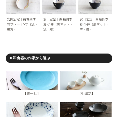
安田宏定｜白釉四季
安田宏定｜白釉四季
安田宏定｜白釉四季
彩プレート5寸（流・
彩 小鉢（黒マット・
彩 小鉢（黒マット・
橙黄）
流・紺）
雫・紺）
■ 和食器の作家から選ぶ
東一仁
生嶋花