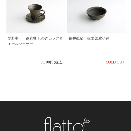
水野幸一｜銅彩釉 しのぎカップ＆
福井亜紀｜灰煙 波縁小鉢
モールソーサー
8,800円(税込)
SOLD OUT