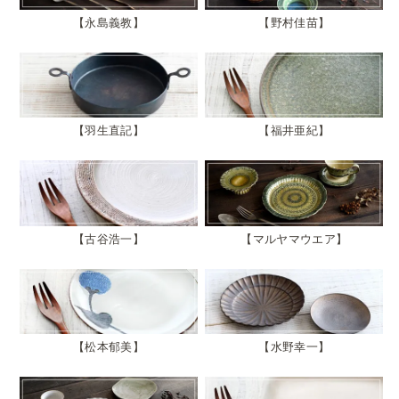
永島義教
野村佳苗
羽生直記
福井亜紀
古谷浩一
マルヤマウエア
松本郁美
水野幸一