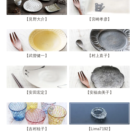
見野大介
宮崎孝彦
武曽健一
村上直子
安田宏定
安福由美子
吉村桂子
Lima7192