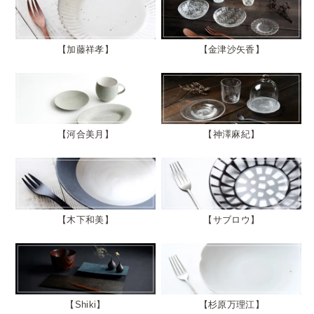
加藤祥孝
金津沙矢香
河合美月
神澤麻紀
木下和美
サブロウ
Shiki
杉原万理江