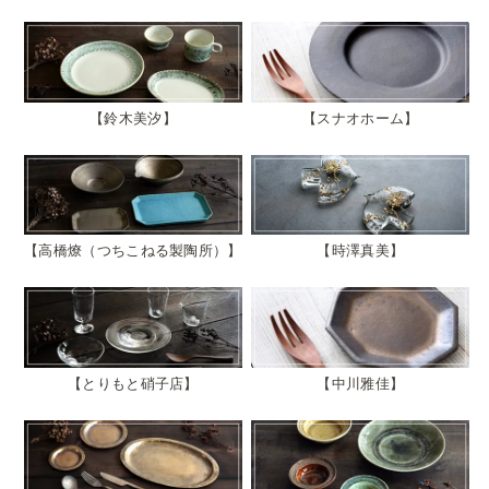
鈴木美汐
スナオホーム
高橋燎（つちこねる製陶所）
時澤真美
とりもと硝子店
中川雅佳