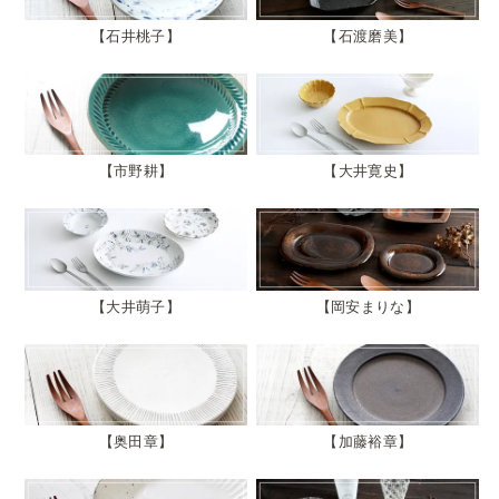
石井桃子
石渡磨美
市野耕
大井寛史
大井萌子
岡安まりな
奥田章
加藤裕章