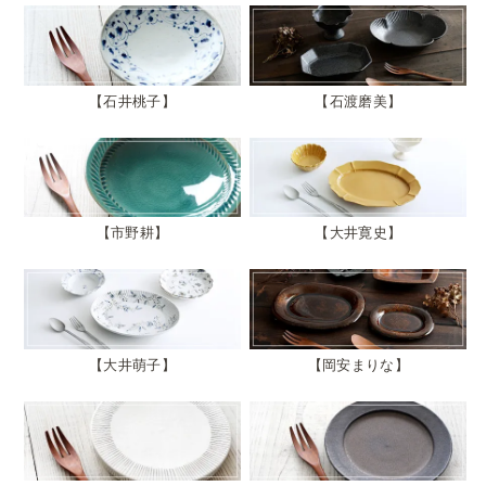
石井桃子
石渡磨美
市野耕
大井寛史
大井萌子
岡安まりな