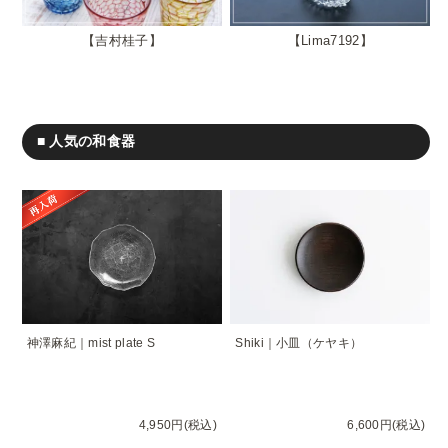
吉村桂子
Lima7192
■ 人気の和食器
神澤麻紀｜mist plate S
Shiki｜小皿（ケヤキ）
4,950円(税込)
6,600円(税込)