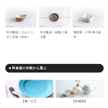
中川雅佳｜コルク し
中川雅佳｜金釉 八角
奥田章｜十草 角小鉢
ずく豆鉢（内白）
小皿
M
■ 和食器の作家から選ぶ
東一仁
生嶋花