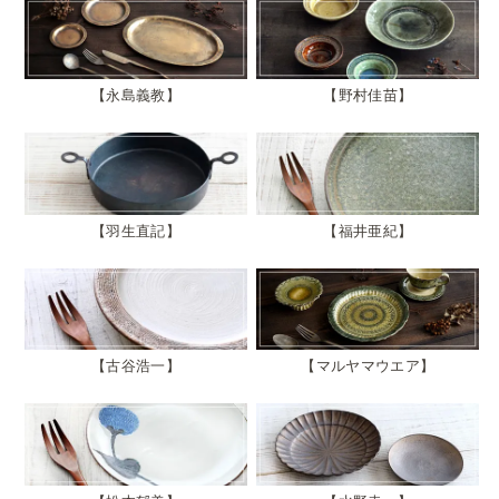
永島義教
野村佳苗
羽生直記
福井亜紀
古谷浩一
マルヤマウエア