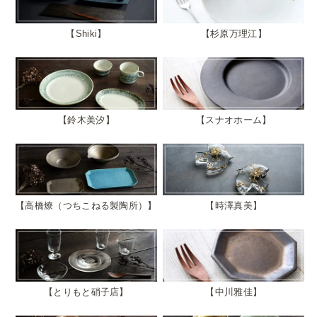
Shiki
杉原万理江
鈴木美汐
スナオホーム
高橋燎（つちこねる製陶所）
時澤真美
とりもと硝子店
中川雅佳