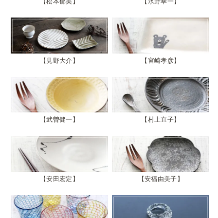
松本郁美
水野幸一
見野大介
宮崎孝彦
武曽健一
村上直子
安田宏定
安福由美子