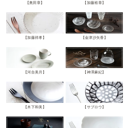
奥田章
加藤裕章
加藤祥孝
金津沙矢香
河合美月
神澤麻紀
木下和美
サブロウ