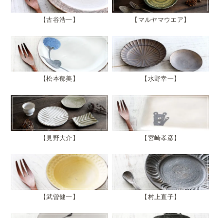
古谷浩一
マルヤマウエア
松本郁美
水野幸一
見野大介
宮崎孝彦
武曽健一
村上直子