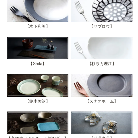
木下和美
サブロウ
Shiki
杉原万理江
鈴木美汐
スナオホーム