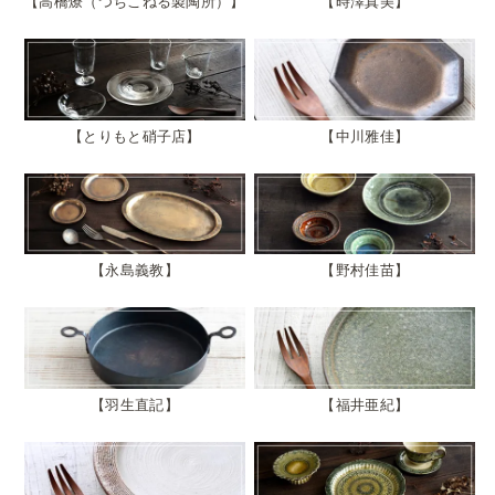
高橋燎（つちこねる製陶所）
時澤真美
とりもと硝子店
中川雅佳
永島義教
野村佳苗
羽生直記
福井亜紀