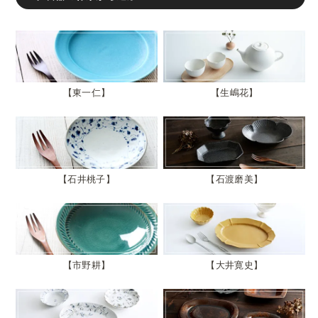
東一仁
生嶋花
石井桃子
石渡磨美
市野耕
大井寛史