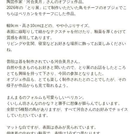
陶芸作家「河合美月」さんのオブジェ作品。
2026年の「とり展」にて制作いただいた鳥モチーフのオブジェでこ
ちらはペリカンをモチーフにした作品。
幅9cm・高さ10cmほどの、やや小ぶりサイズ。
表面に線彫りして細かなテクスチャを付けたり、釉薬を厚くかけて
質感を表現してあります。
リビングや玄関、寝室などお好きな場所に飾ってお楽しみください
ね。
普段は器を制作されている河合美月さん。
自然や生きものもお好きと聞いたので、とり展のお話をしたところ
とても興味を持って下さり、今回の参加となりました。
オブジェ作品も、とても楽しく制作されたとのことでしたが、その
様子が作品からも見て取れるよう。
まんまるのフォルムも可愛らしいペリカン。
くいしん坊さんなのかな？と勝手に想像が膨らんでしまいます。
全部で5種類の鳥がありますが、すべて河合さんのお好みでチョイス
していただいています。
マットな白ですが、表面は赤みが見られています。
個体差の出やすい釉薬で、表情は1点ずつ異なります。