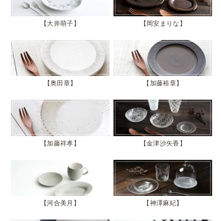
大井萌子
岡安まりな
奥田章
加藤裕章
加藤祥孝
金津沙矢香
河合美月
神澤麻紀