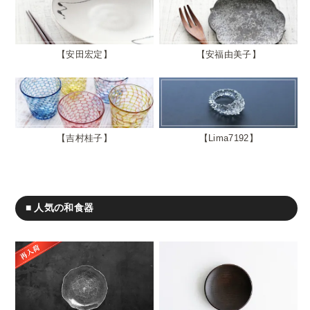
安田宏定
安福由美子
吉村桂子
Lima7192
■ 人気の和食器