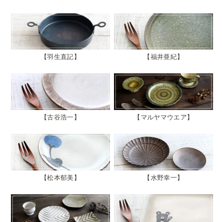
羽生直記
福井亜紀
古谷浩一
マルヤマウエア
松本郁美
水野幸一