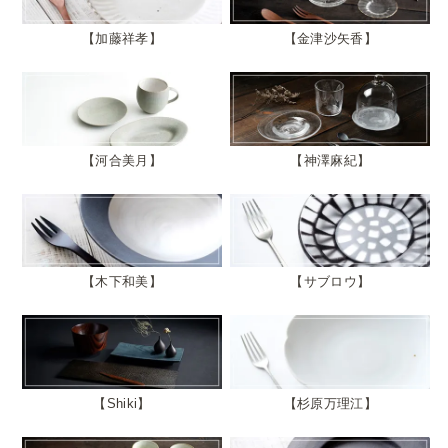
加藤祥孝
金津沙矢香
河合美月
神澤麻紀
木下和美
サブロウ
Shiki
杉原万理江