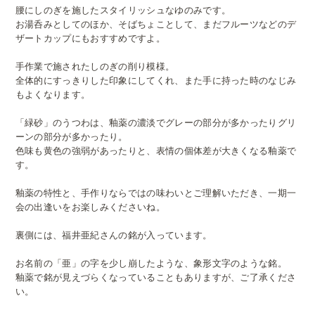
腰にしのぎを施したスタイリッシュなゆのみです。
お湯呑みとしてのほか、そばちょことして、まだフルーツなどのデ
ザートカップにもおすすめですよ。
手作業で施されたしのぎの削り模様。
全体的にすっきりした印象にしてくれ、また手に持った時のなじみ
もよくなります。
「緑砂」のうつわは、釉薬の濃淡でグレーの部分が多かったりグリ
ーンの部分が多かったり。
色味も黄色の強弱があったりと、表情の個体差が大きくなる釉薬で
す。
釉薬の特性と、手作りならではの味わいとご理解いただき、一期一
会の出逢いをお楽しみくださいね。
裏側には、福井亜紀さんの銘が入っています。
お名前の「亜」の字を少し崩したような、象形文字のような銘。
釉薬で銘が見えづらくなっていることもありますが、ご了承くださ
い。