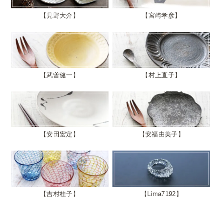
見野大介
宮崎孝彦
武曽健一
村上直子
安田宏定
安福由美子
吉村桂子
Lima7192