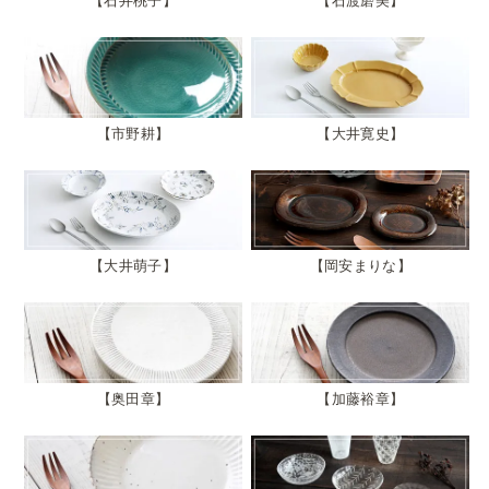
石井桃子
石渡磨美
市野耕
大井寛史
大井萌子
岡安まりな
奥田章
加藤裕章