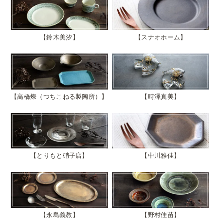
鈴木美汐
スナオホーム
高橋燎（つちこねる製陶所）
時澤真美
とりもと硝子店
中川雅佳
永島義教
野村佳苗