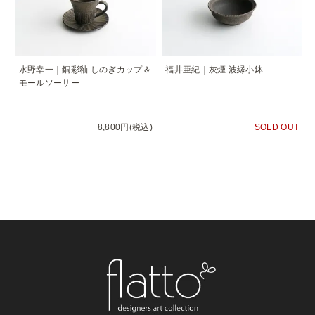
水野幸一｜銅彩釉 しのぎカップ＆
福井亜紀｜灰煙 波縁小鉢
モールソーサー
8,800円(税込)
SOLD OUT