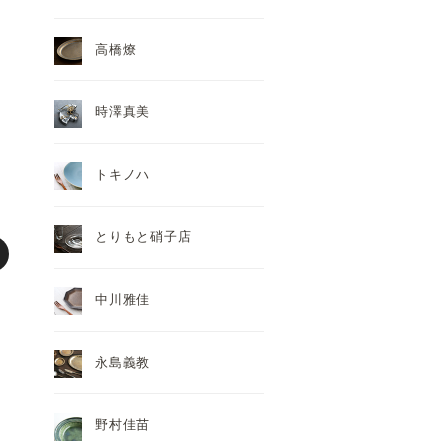
高橋燎
時澤真美
トキノハ
とりもと硝子店
中川雅佳
永島義教
野村佳苗