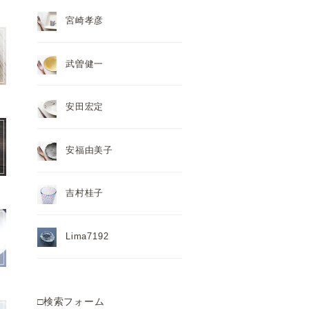
宮崎孝彦
武曽健一
安田宏定
安福由美子
吉村桂子
Lima7192
□検索フォーム