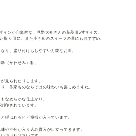
ザインが印象的な、見野大介さんの花菱皿5寸サイズ。
とした取り皿に、また小さめのスイーツの器にもおすすめ。
になり、盛り付けもしやすい万能なお皿。
の翠（かわせみ）釉。
分が見られたりします。
おり、作家ものならではの味わいも楽しめますね。
てもなめらかな仕上がり。
が刻印されています。
」と呼ばれるヒビ模様が入っています。
色味や油分が入り込み貫入が目立ってきます。
使い頂ければ幸いです。