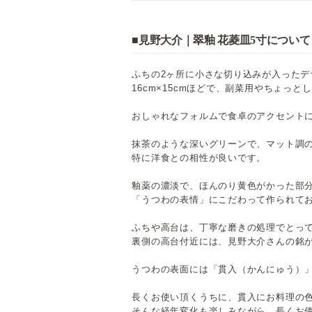
■見野大介｜翠釉 花菱皿5寸について
ふちの2ヶ所に小さな切り込みが入ったデ
16cm×15cmほどで、副菜用やちょっ
おしゃれなフォルムで食卓のアクセント
抹茶のような深いグリーンで、マット調
特に洋食との相性が良いです。
釉薬の濃淡で、ほんのり黄色がかった部
「うつわの表情」にこだわって作られて
ふちや高台は、丁寧な磨きの処理でとっ
裏側の高台付近には、見野大介さんの銘
うつわの表面には「貫入（かんにゅう）
長くお使い頂くうちに、貫入にお料理の
そんな経年変化も楽しみながら、長くお