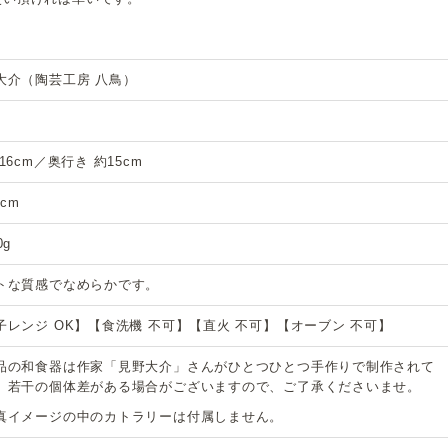
大介（陶芸工房 八鳥）
16cm／奥行き 約15cm
3cm
0g
トな質感でなめらかです。
子レンジ OK】【食洗機 不可】【直火 不可】【オーブン 不可】
品の和食器は作家「見野大介」さんがひとつひとつ手作りで制作されて
、若干の個体差がある場合がございますので、ご了承くださいませ。
真イメージの中のカトラリーは付属しません。