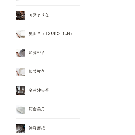
岡安まりな
奥田章（TSUBO-BUN）
加藤裕章
加藤祥孝
金津沙矢香
河合美月
神澤麻紀