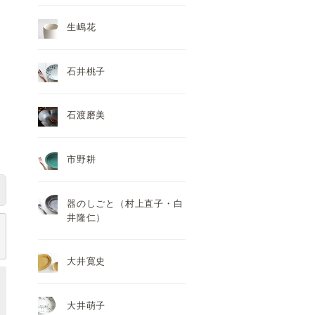
生嶋花
石井桃子
石渡磨美
市野耕
器のしごと（村上直子・白
井隆仁）
大井寛史
大井萌子