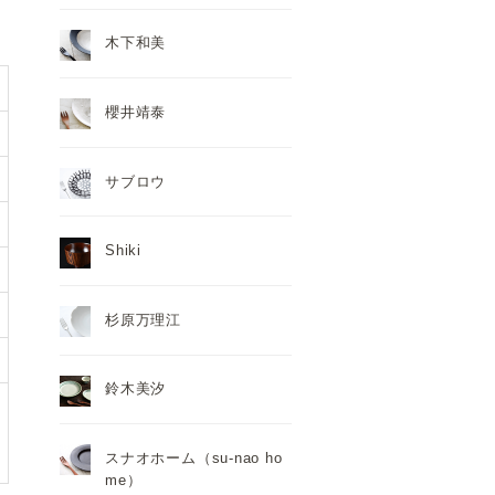
木下和美
櫻井靖泰
サブロウ
Shiki
杉原万理江
鈴木美汐
スナオホーム（su-nao ho
me）