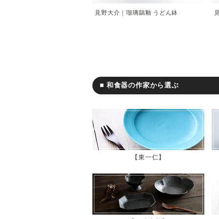
見野大介｜瑠璃鶲釉 うどん鉢
■ 和食器の作家から選ぶ
東一仁