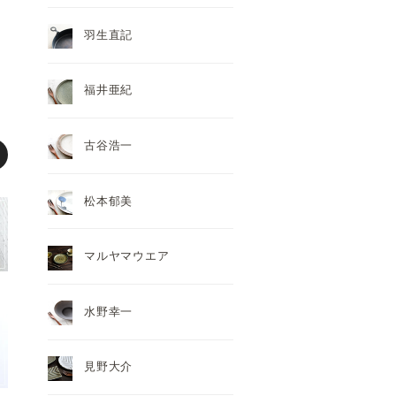
羽生直記
福井亜紀
古谷浩一
松本郁美
マルヤマウエア
水野幸一
見野大介