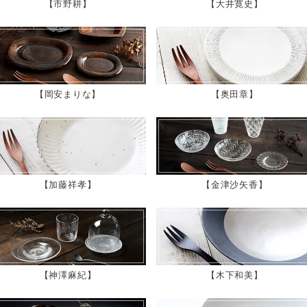
市野耕
大井寛史
岡安まりな
奥田章
加藤祥孝
金津沙矢香
神澤麻紀
木下和美