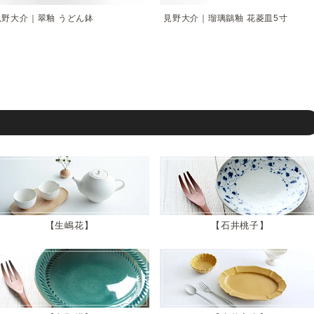
見野大介｜翠釉 うどん鉢
見野大介｜瑠璃鶲釉 花菱皿5寸
生嶋花
石井桃子