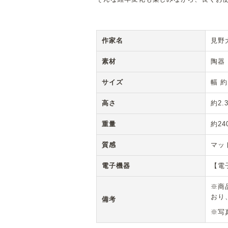
作家名
見野
素材
陶器
サイズ
幅 約
高さ
約2.
重量
約24
質感
マッ
電子機器
【電
※商
おり
備考
※写