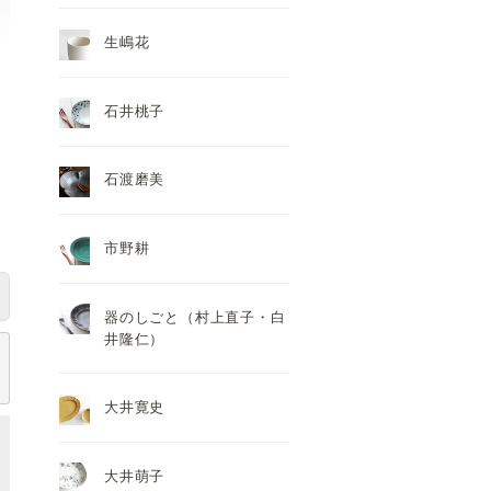
生嶋花
石井桃子
石渡磨美
市野耕
器のしごと（村上直子・白
井隆仁）
大井寛史
大井萌子