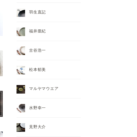
羽生直記
福井亜紀
古谷浩一
松本郁美
マルヤマウエア
水野幸一
見野大介