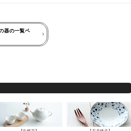
の器の一覧ペ
生嶋花
石井桃子