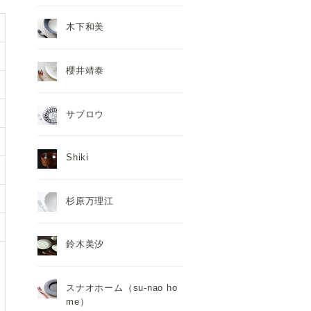
木下和美
櫻井靖泰
サブロウ
Shiki
杉原万理江
鈴木美汐
スナオホーム（su-nao ho
me）