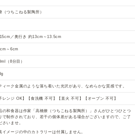
燎（つちこねる製陶所）
15cm／奥行き 約13cm～13.5cm
5cm～6cm
0ml（8分目）
0g
ティーク金属のような落ち着いた光沢があり、なめらかな質感です。
子レンジ OK】【食洗機 不可】【直火 不可】【オーブン 不可】
品の和食器は作家「高橋燎（つちこねる製陶所）」さんがひとつひとつ
りで制作されており、若干の個体差がある場合がございますので、ご了
ださいませ。
真イメージの中のカトラリーは付属しません。