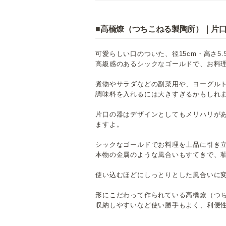
■高橋燎（つちこねる製陶所）｜片
可愛らしい口のついた、径15cm・高さ5.
高級感のあるシックなゴールドで、お料
煮物やサラダなどの副菜用や、ヨーグル
調味料を入れるには大きすぎるかもしれ
片口の器はデザインとしてもメリハリが
ますよ。
シックなゴールドでお料理を上品に引き
本物の金属のような風合いもすてきで、
使い込むほどにしっとりとした風合いに
形にこだわって作られている高橋燎（つ
収納しやすいなど使い勝手もよく、利便