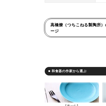
高橋燎（つちこねる製陶所）
ージ
■ 和食器の作家から選ぶ
東一仁