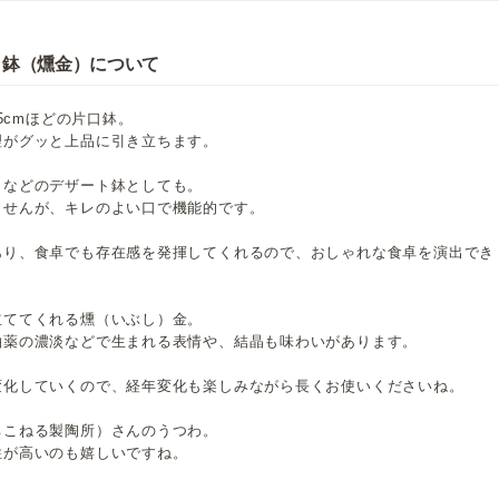
口鉢（燻金）について
5cmほどの片口鉢。
理がグッと上品に引き立ちます。
トなどのデザート鉢としても。
ませんが、キレのよい口で機能的です。
あり、食卓でも存在感を発揮してくれるので、おしゃれな食卓を演出でき
立ててくれる燻（いぶし）金。
釉薬の濃淡などで生まれる表情や、結晶も味わいがあります。
変化していくので、経年変化も楽しみながら長くお使いくださいね。
ちこねる製陶所）さんのうつわ。
性が高いのも嬉しいですね。