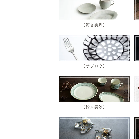
河合美月
サブロウ
鈴木美汐