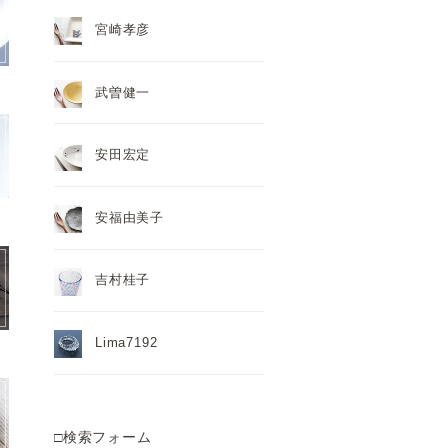
宮崎孝彦
武曽健一
安田宏定
安福由美子
吉村桂子
Lima7192
□検索フォーム