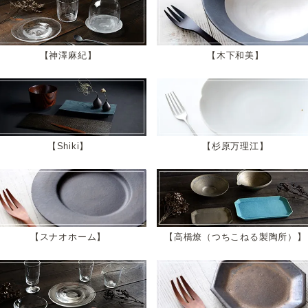
神澤麻紀
木下和美
Shiki
杉原万理江
スナオホーム
高橋燎（つちこねる製陶所）