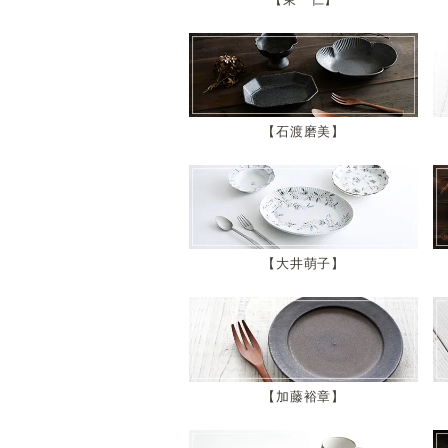
石渡磨美
大井萌子
加藤裕章