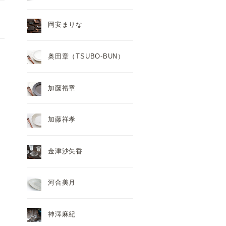
岡安まりな
奥田章（TSUBO-BUN）
加藤裕章
加藤祥孝
金津沙矢香
河合美月
神澤麻紀