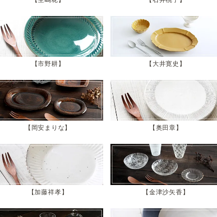
市野耕
大井寛史
岡安まりな
奥田章
加藤祥孝
金津沙矢香