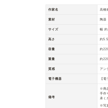
作家名
高橋
素材
陶器
サイズ
幅 約
高さ
約5.
容量
約22
重量
約22
質感
アン
電子機器
【電
※商
手作
備考
承く
※写