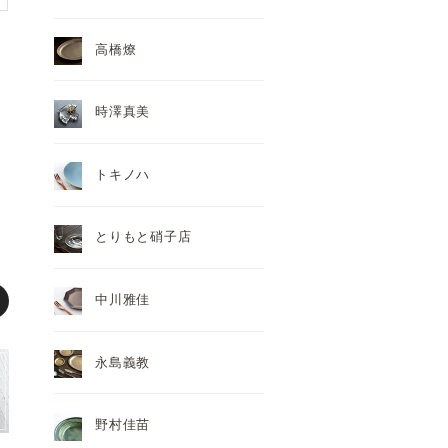
高橋燎
時澤真美
トキノハ
とりもと硝子店
中川雅佳
永島義教
野村佳苗