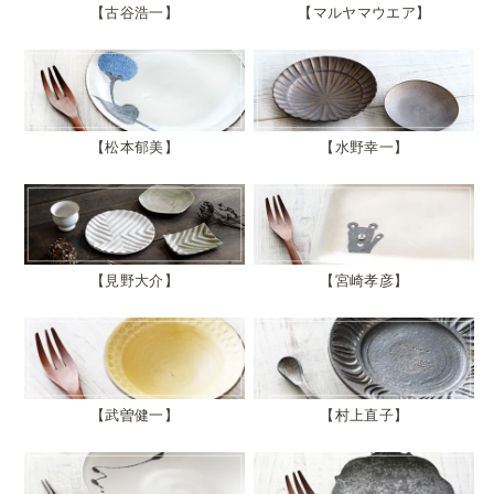
古谷浩一
マルヤマウエア
松本郁美
水野幸一
見野大介
宮崎孝彦
武曽健一
村上直子