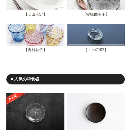
安田宏定
安福由美子
吉村桂子
Lima7192
■ 人気の和食器