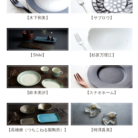
木下和美
サブロウ
Shiki
杉原万理江
鈴木美汐
スナオホーム
高橋燎（つちこねる製陶所）
時澤真美