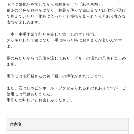
下地に白化粧を施してから灰釉をかけた「彩色灰釉」。
釉薬の発色が鮮やかになり、釉薬が薄くなる口元などは化粧が透け
て見えていたり、化粧に入ったヒビ模様が見られたりと彩り豊かな
表情が楽しめます。
一本一本手作業で削りを施した鎬（しのぎ）模様。
スッキリした印象になり、手に持った時におさまりが良いんです
よ。
胴のあたりからは呉須を流してあり、ブルーの流れの景色も楽しめ
ます。
裏側には市野耕さんの銘「耕」の押印がされています。
また、石はぜやピンホール・ブクがみられるものもありますが、ご
使用には問題ありません。
手作りの味わいとお楽しみください。
作家名