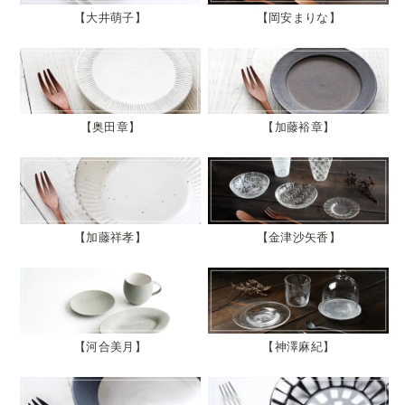
大井萌子
岡安まりな
奥田章
加藤裕章
加藤祥孝
金津沙矢香
河合美月
神澤麻紀