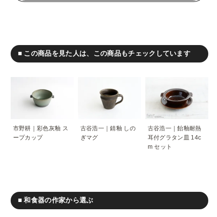
■ この商品を見た人は、この商品もチェックしています
市野耕｜彩色灰釉 ス
古谷浩一｜錆釉 しの
古谷浩一｜飴釉耐熱
ープカップ
ぎマグ
耳付グラタン皿 14c
m セット
■ 和食器の作家から選ぶ