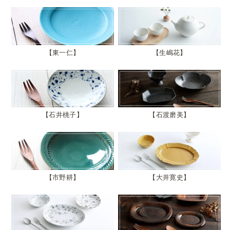
東一仁
生嶋花
石井桃子
石渡磨美
市野耕
大井寛史