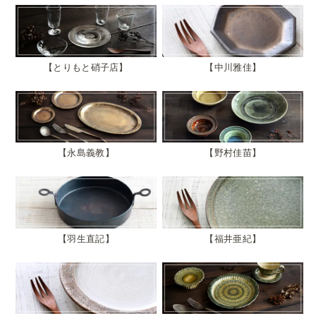
とりもと硝子店
中川雅佳
永島義教
野村佳苗
羽生直記
福井亜紀