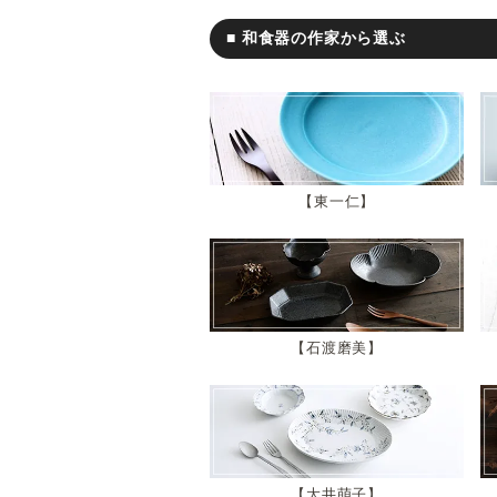
■ 和食器の作家から選ぶ
東一仁
石渡磨美
大井萌子