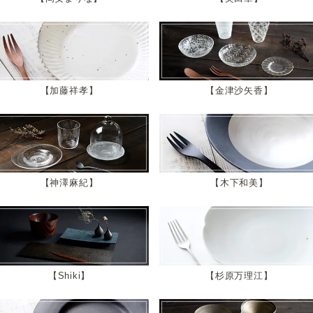
加藤祥孝
金津沙矢香
神澤麻紀
木下和美
Shiki
杉原万理江