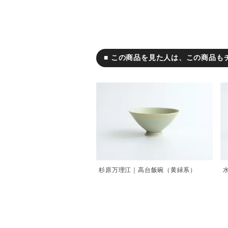
■ この商品を見た人は、この商品も
杉原万理江｜高台飯碗（黄緑系）