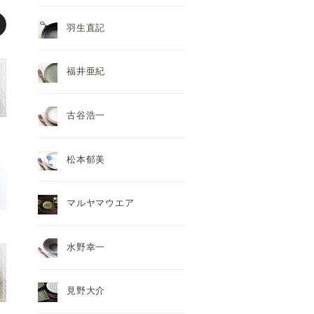
羽生直記
福井亜紀
古谷浩一
松本郁美
マルヤマウエア
水野幸一
見野大介