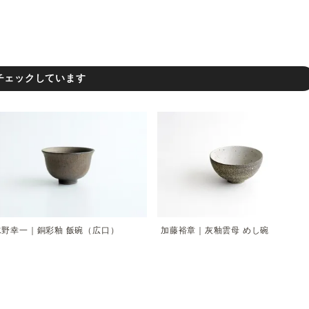
チェックしています
水野幸一｜銅彩釉 飯碗（広口）
加藤裕章｜灰釉雲母 めし碗