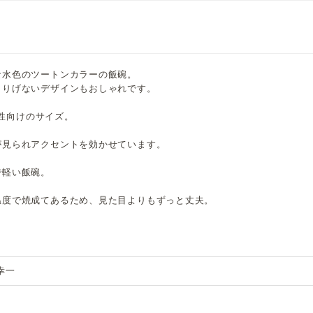
な水色のツートンカラーの飯碗。
さりげないデザインもおしゃれです。
女性向けのサイズ。
が見られアクセントを効かせています。
で軽い飯碗。
温度で焼成てあるため、見た目よりもずっと丈夫。
幸一