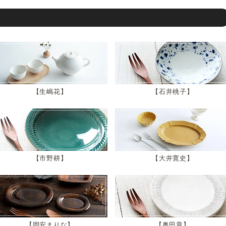
生嶋花
石井桃子
市野耕
大井寛史
岡安まりな
奥田章