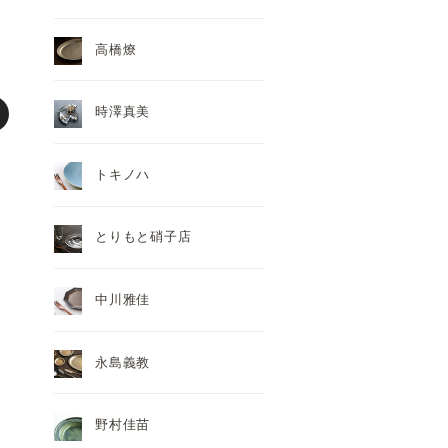
高橋燎
時澤真美
トキノハ
とりもと硝子店
中川雅佳
永島義教
野村佳苗