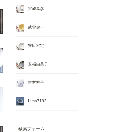
宮崎孝彦
武曽健一
安田宏定
安福由美子
吉村桂子
Lima7192
□検索フォーム