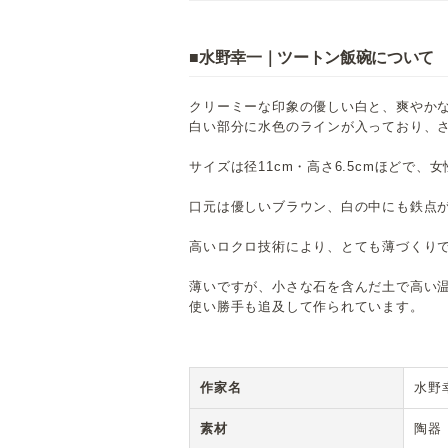
■水野幸一｜ツートン飯碗について
クリーミーな印象の優しい白と、爽やか
白い部分に水色のラインが入っており、
サイズは径11cm・高さ6.5cmほどで、
口元は優しいブラウン、白の中にも鉄点
高いロクロ技術により、とても薄づくり
薄いですが、小さな石を含んだ土で高い
使い勝手も追及して作られています。
作家名
水野
素材
陶器