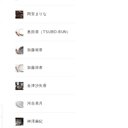
岡安まりな
奥田章（TSUBO-BUN）
加藤裕章
加藤祥孝
金津沙矢香
河合美月
神澤麻紀