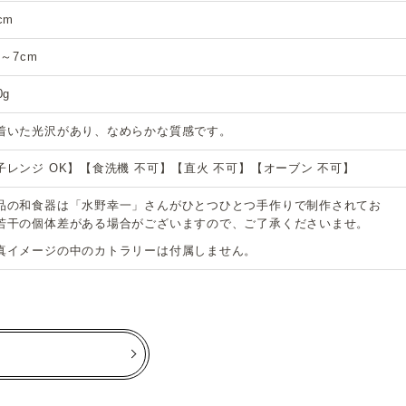
cm
5～7cm
0g
着いた光沢があり、なめらかな質感です。
子レンジ OK】【食洗機 不可】【直火 不可】【オーブン 不可】
品の和食器は「水野幸一」さんがひとつひとつ手作りで制作されてお
若干の個体差がある場合がございますので、ご了承くださいませ。
真イメージの中のカトラリーは付属しません。