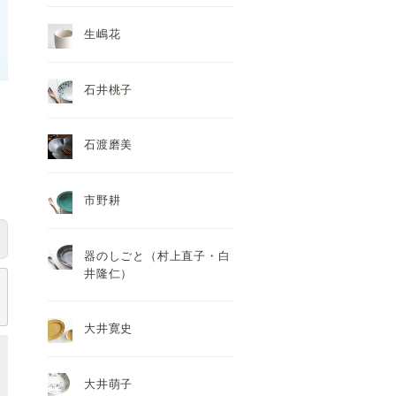
生嶋花
石井桃子
石渡磨美
市野耕
器のしごと（村上直子・白
井隆仁）
大井寛史
大井萌子