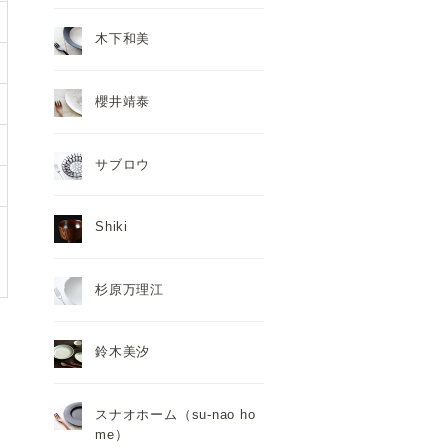
木下和美
櫻井靖泰
サブロウ
Shiki
杉原万理江
鈴木美汐
スナオホーム（su-nao ho
me）