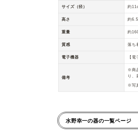
サイズ（径）
約11
高さ
約6.
重量
約16
質感
落ち
電子機器
【電
※商
り、
備考
※写
水野幸一の器の一覧ページ