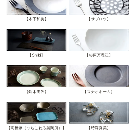
木下和美
サブロウ
Shiki
杉原万理江
鈴木美汐
スナオホーム
高橋燎（つちこねる製陶所）
時澤真美