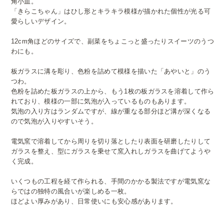
角小皿。
「きらこちゃん」はひし形とキラキラ模様が描かれた個性が光る可
愛らしいデザイン。
12cm角ほどのサイズで、副菜をちょこっと盛ったりスイーツのうつ
わにも。
板ガラスに溝を彫り、色粉を詰めて模様を描いた「あやいと」のう
つわ。
色粉を詰めた板ガラスの上から、もう1枚の板ガラスを溶着して作ら
れており、模様の一部に気泡が入っているものもあります。
気泡の入り方はランダムですが、線が重なる部分ほど溝が深くなる
ので気泡が入りやすいそう。
電気窯で溶着してから周りを切り落としたり表面を研磨したりして
ガラスを整え、型にガラスを乗せて窯入れしガラスを曲げてようや
く完成。
いくつもの工程を経て作られる、手間のかかる製法ですが電気窯な
らではの独特の風合いが楽しめる一枚。
ほどよい厚みがあり、日常使いにも安心感があります。