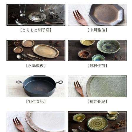
とりもと硝子店
中川雅佳
永島義教
野村佳苗
羽生直記
福井亜紀