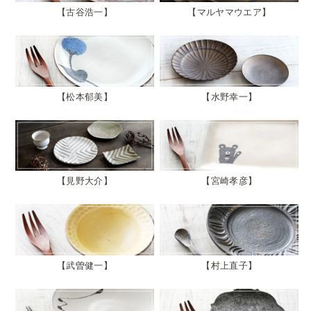
古谷浩一
マルヤマウエア
松本郁美
水野幸一
見野大介
宮崎孝彦
武曽健一
村上直子