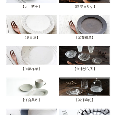
大井萌子
岡安まりな
奥田章
加藤裕章
加藤祥孝
金津沙矢香
河合美月
神澤麻紀