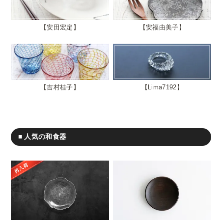
安田宏定
安福由美子
吉村桂子
Lima7192
■ 人気の和食器