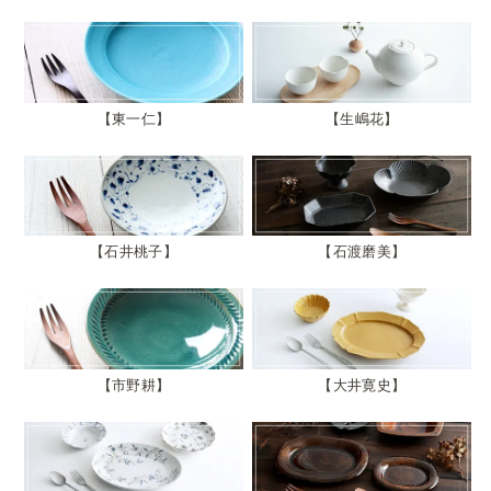
東一仁
生嶋花
石井桃子
石渡磨美
市野耕
大井寛史