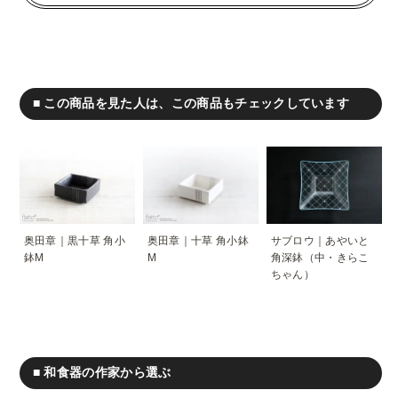
■ この商品を見た人は、この商品もチェックしています
奥田章｜黒十草 角小
奥田章｜十草 角小鉢
サブロウ｜あやいと
鉢M
M
角深鉢（中・きらこ
ちゃん）
■ 和食器の作家から選ぶ