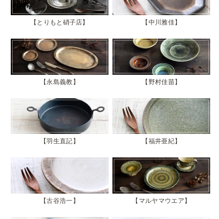
とりもと硝子店
中川雅佳
永島義教
野村佳苗
羽生直記
福井亜紀
古谷浩一
マルヤマウエア