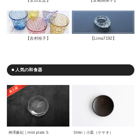
安田宏定
安福由美子
吉村桂子
Lima7192
■ 人気の和食器
神澤麻紀｜mist plate S
Shiki｜小皿（ケヤキ）