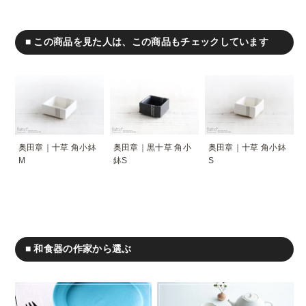
■ この商品を見た人は、この商品もチェックしています
奥田章｜十草 角小鉢
奥田章｜黒十草 角小
奥田章｜十草 角小鉢
M
鉢S
S
■ 和食器の作家から選ぶ