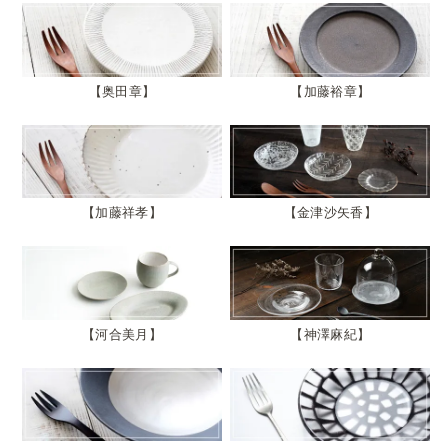
奥田章
加藤裕章
加藤祥孝
金津沙矢香
河合美月
神澤麻紀