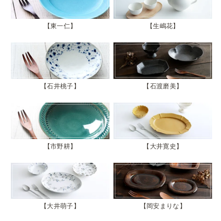
東一仁
生嶋花
石井桃子
石渡磨美
市野耕
大井寛史
大井萌子
岡安まりな