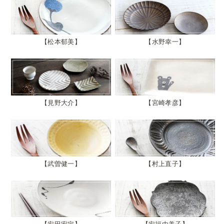
松本郁美
水野幸一
見野大介
宮崎孝彦
武曽健一
村上直子