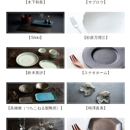
木下和美
サブロウ
Shiki
杉原万理江
鈴木美汐
スナオホーム
高橋燎（つちこねる製陶所）
時澤真美