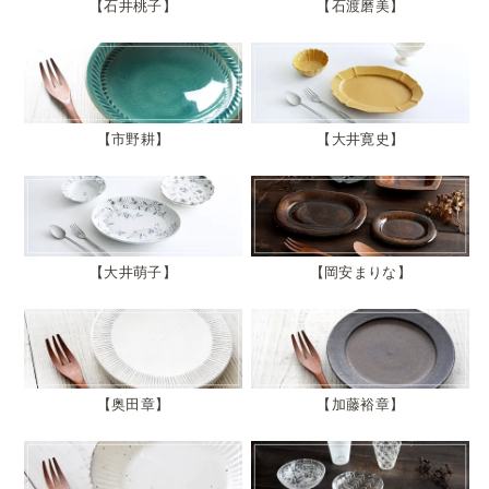
石井桃子
石渡磨美
市野耕
大井寛史
大井萌子
岡安まりな
奥田章
加藤裕章