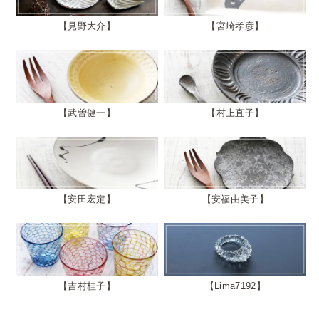
見野大介
宮崎孝彦
武曽健一
村上直子
安田宏定
安福由美子
吉村桂子
Lima7192