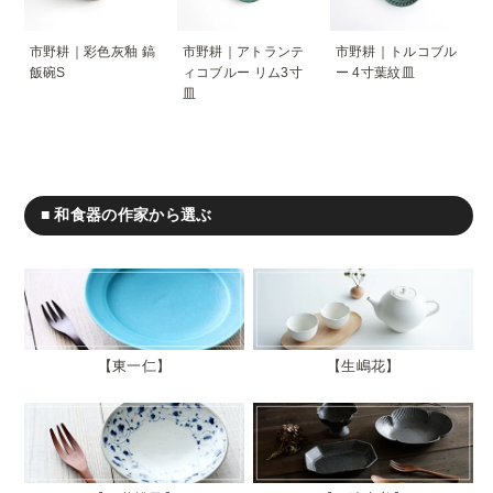
市野耕｜彩色灰釉 鎬
市野耕｜アトランテ
市野耕｜トルコブル
飯碗S
ィコブルー リム3寸
ー 4寸葉紋皿
皿
■ 和食器の作家から選ぶ
東一仁
生嶋花