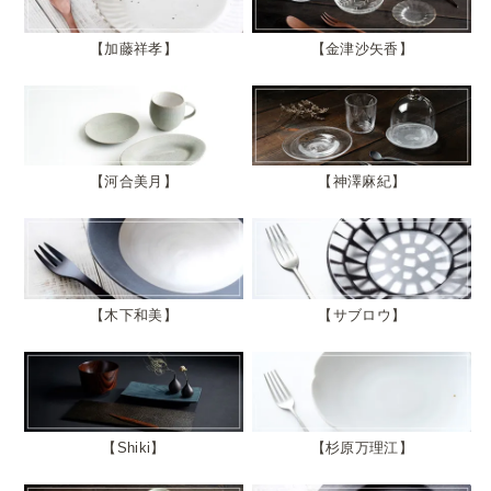
加藤祥孝
金津沙矢香
河合美月
神澤麻紀
木下和美
サブロウ
Shiki
杉原万理江