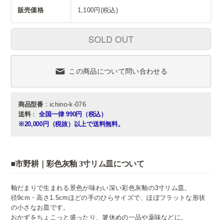
販売価格
1,100円(税込)
SOLD OUT
この商品について問い合わせる
商品型番
：ichino-k-076
送料
：
全国一律 990円（税込）
※20,000円（税抜）以上で送料無料。
■市野耕｜彩色灰釉 3寸リム皿について
釉だまりで生まれる景色が味わい深い彩色灰釉の3寸リム皿。
径9cm・高さ1.5cmほどの手のひらサイズで、ほぼフラットな形状
の小さなお皿です。
おかずをちょこっと盛ったり、箸休めの一品や薬味などに。