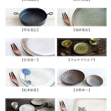
羽生直記
福井亜紀
古谷浩一
マルヤマウエア
松本郁美
水野幸一