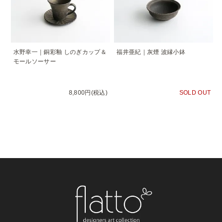
水野幸一｜銅彩釉 しのぎカップ＆
福井亜紀｜灰煙 波縁小鉢
モールソーサー
8,800円(税込)
SOLD OUT