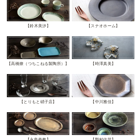
鈴木美汐
スナオホーム
高橋燎（つちこねる製陶所）
時澤真美
とりもと硝子店
中川雅佳
永島義教
野村佳苗