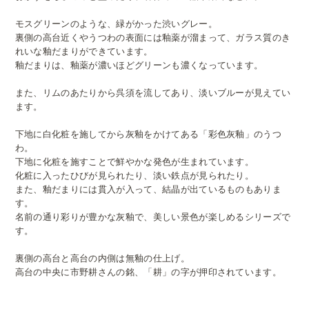
モスグリーンのような、緑がかった渋いグレー。
裏側の高台近くやうつわの表面には釉薬が溜まって、ガラス質のき
れいな釉だまりができています。
釉だまりは、釉薬が濃いほどグリーンも濃くなっています。
また、リムのあたりから呉須を流してあり、淡いブルーが見えてい
ます。
下地に白化粧を施してから灰釉をかけてある「彩色灰釉」のうつ
わ。
下地に化粧を施すことで鮮やかな発色が生まれています。
化粧に入ったひびが見られたり、淡い鉄点が見られたり。
また、釉だまりには貫入が入って、結晶が出ているものもありま
す。
名前の通り彩りが豊かな灰釉で、美しい景色が楽しめるシリーズで
す。
裏側の高台と高台の内側は無釉の仕上げ。
高台の中央に市野耕さんの銘、「耕」の字が押印されています。