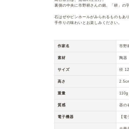
裏側の中央に市野耕さんの銘、「耕」の
石はぜやピンホールがみられるものもあ
手作りの味わいとお楽しみください。
作家名
市野
素材
陶器
サイズ
径 1
高さ
2.5c
重量
110g
質感
器の
電子機器
【電
※商