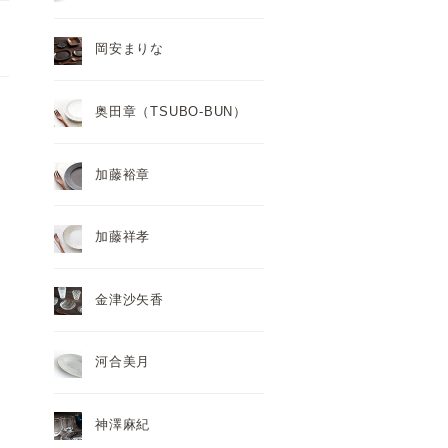
岡安まりな
奥田章（TSUBO-BUN）
加藤裕章
加藤祥孝
金津沙矢香
河合美月
神澤麻紀