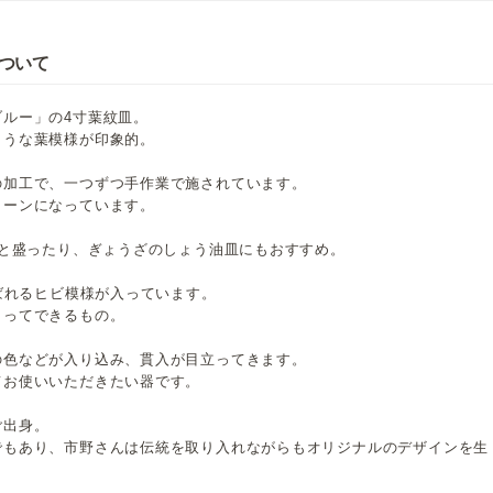
について
ルー」の4寸葉紋皿。
ような葉模様が印象的。
の加工で、一つずつ手作業で施されています。
リーンになっています。
っと盛ったり、ぎょうざのしょう油皿にもおすすめ。
呼ばれるヒビ模様が入っています。
よってできるもの。
の色などが入り込み、貫入が目立ってきます。
てお使いいただきたい器です。
ご出身。
でもあり、市野さんは伝統を取り入れながらもオリジナルのデザインを生