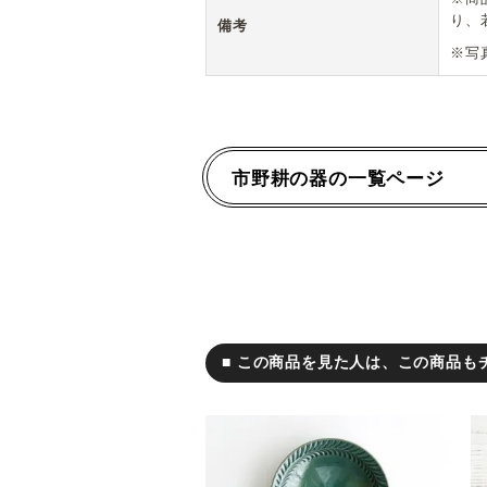
り、
備考
※写
市野耕の器の一覧ページ
■ この商品を見た人は、この商品も