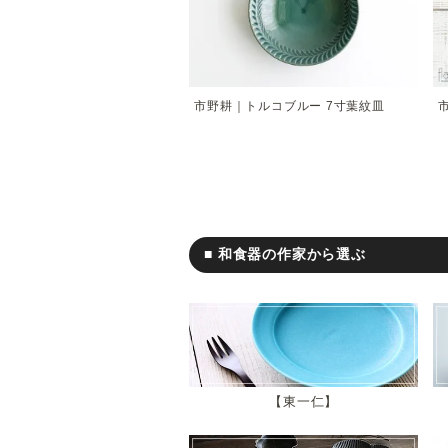
市野耕｜トルコブルー 7寸葉紋皿
■ 和食器の作家から選ぶ
東一仁