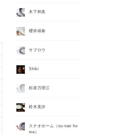
木下和美
櫻井靖泰
サブロウ
Shiki
杉原万理江
鈴木美汐
スナオホーム（su-nao ho
me）