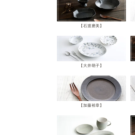
石渡磨美
大井萌子
加藤裕章