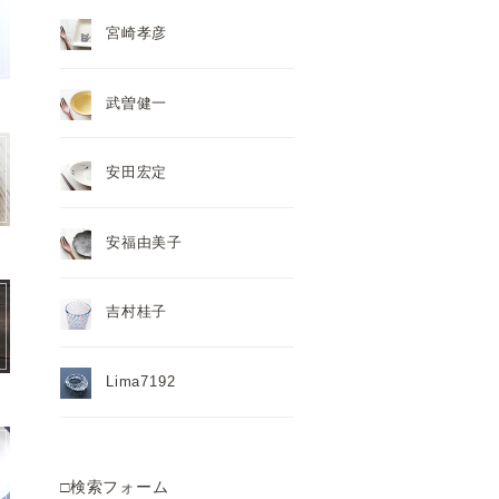
宮崎孝彦
武曽健一
安田宏定
安福由美子
吉村桂子
Lima7192
□検索フォーム