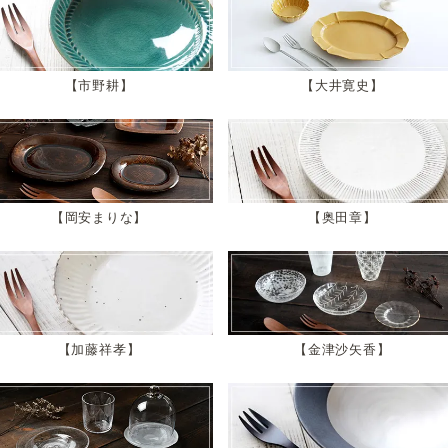
市野耕
大井寛史
岡安まりな
奥田章
加藤祥孝
金津沙矢香