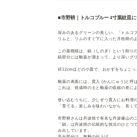
■市野耕｜トルコブルー 4寸葉紋皿
深みのあるグリーンの美しい、「トルコブ
リムと、リムのすぐ下に入った月桂樹の
この葉模様は、鎬（しのぎ）という削り
鎬部分には釉薬が溜まって、より深いグ
径12cmほどの小皿で、おかずをちょこ
釉薬の表面には、貫入 (かんにゅう)と
これは、焼成時の土と釉薬の収縮の差に
使い込むうちに、少しずつ貫入にお料理
「育てる」楽しみを味わいながら、長く
市野耕さんは丹波焼で有名な丹波篠山の
「鎬」は丹波焼の伝統的な技法のひとつ
み出しています。
高台部分は、無釉の仕上げ。