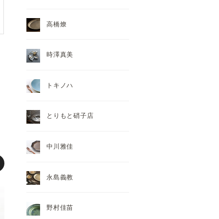
高橋燎
時澤真美
トキノハ
とりもと硝子店
中川雅佳
永島義教
野村佳苗