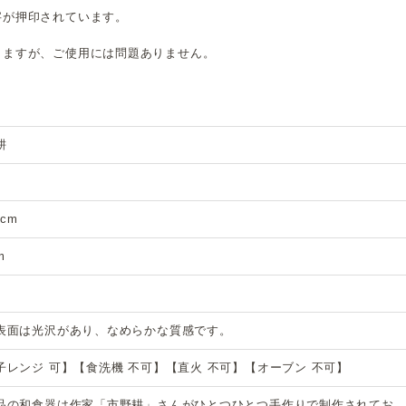
字が押印されています。
りますが、ご使用には問題ありません。
耕
2cm
m
表面は光沢があり、なめらかな質感です。
子レンジ 可】【食洗機 不可】【直火 不可】【オーブン 不可】
品の和食器は作家「市野耕」さんがひとつひとつ手作りで制作されてお