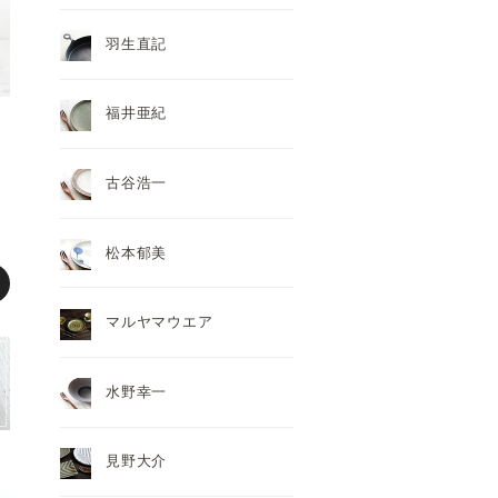
羽生直記
福井亜紀
古谷浩一
松本郁美
マルヤマウエア
水野幸一
見野大介