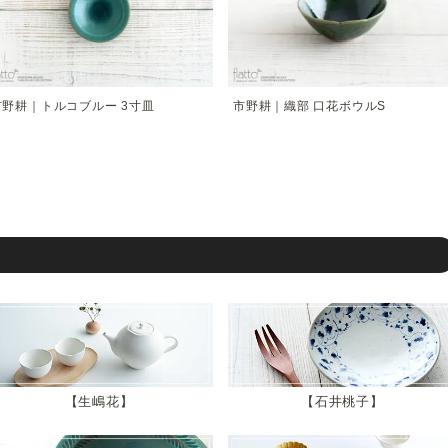
市野耕｜トルコブルー 3寸皿
市野耕｜織部 口花ボウルS
生嶋花
石井桃子