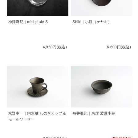
神澤麻紀｜mist plate S
Shiki｜小皿（ケヤキ）
4,950円(税込)
6,600円(税込)
水野幸一｜銅彩釉 しのぎカップ＆
福井亜紀｜灰煙 波縁小鉢
モールソーサー