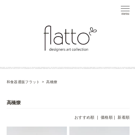
和食器通販フラット
>
高橋燎
高橋燎
おすすめ順 |
価格順
|
新着順