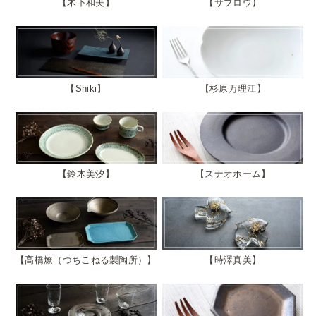
木下和美
サブロウ
Shiki
杉原万理江
鈴木美汐
スナオホーム
高橋燎（つちこねる製陶所）
時澤真美