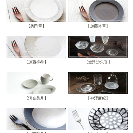
奥田章
加藤裕章
加藤祥孝
金津沙矢香
河合美月
神澤麻紀