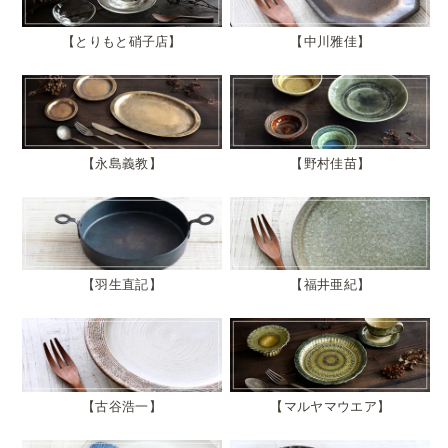
とりもと硝子店
中川雅佳
永島義教
野村佳苗
羽生直記
福井亜紀
古谷浩一
マルヤマウエア