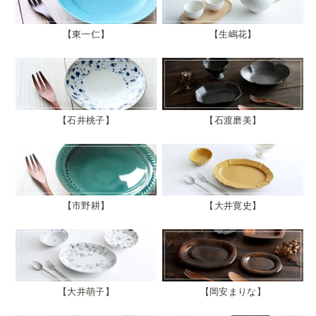
東一仁
生嶋花
石井桃子
石渡磨美
市野耕
大井寛史
大井萌子
岡安まりな