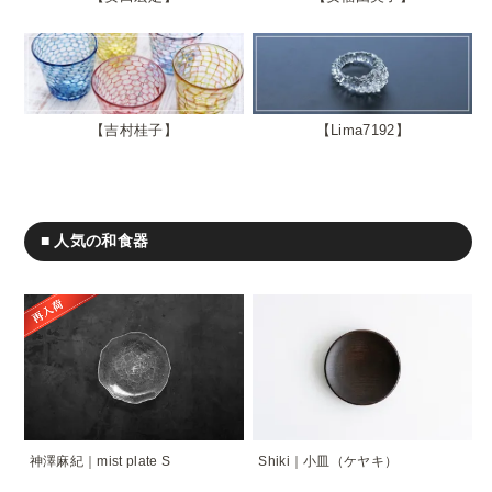
吉村桂子
Lima7192
■ 人気の和食器
神澤麻紀｜mist plate S
Shiki｜小皿（ケヤキ）