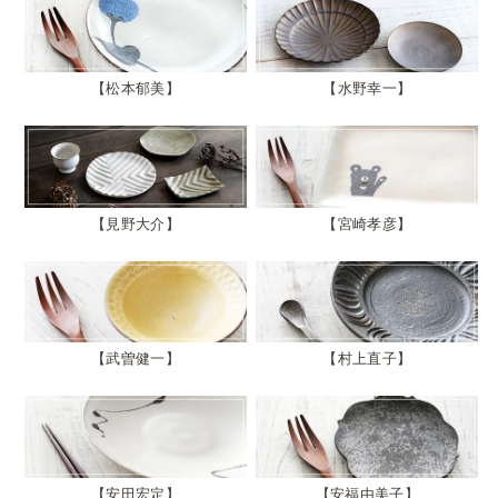
松本郁美
水野幸一
見野大介
宮崎孝彦
武曽健一
村上直子
安田宏定
安福由美子