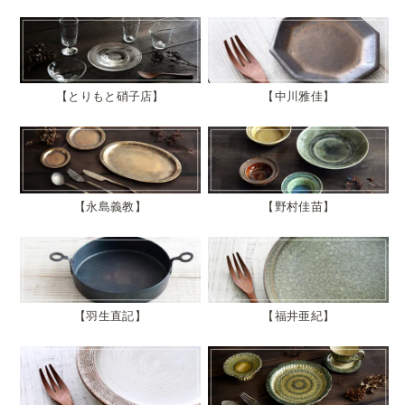
とりもと硝子店
中川雅佳
永島義教
野村佳苗
羽生直記
福井亜紀