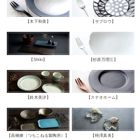
木下和美
サブロウ
Shiki
杉原万理江
鈴木美汐
スナオホーム
高橋燎（つちこねる製陶所）
時澤真美