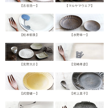
古谷浩一
マルヤマウエア
松本郁美
水野幸一
見野大介
宮崎孝彦
武曽健一
村上直子