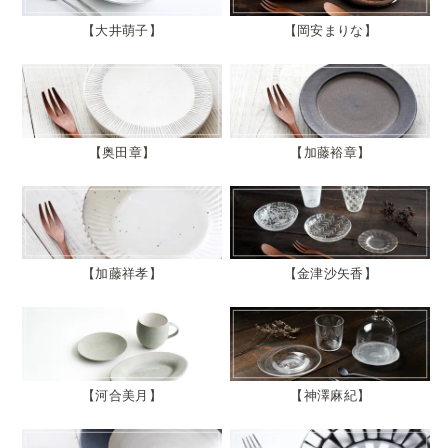
大井萌子
岡安まりな
奥田章
加藤裕章
加藤祥孝
金津沙矢香
河合美月
神澤麻紀