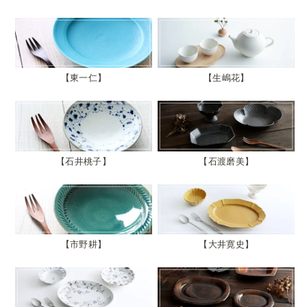
東一仁
生嶋花
石井桃子
石渡磨美
市野耕
大井寛史