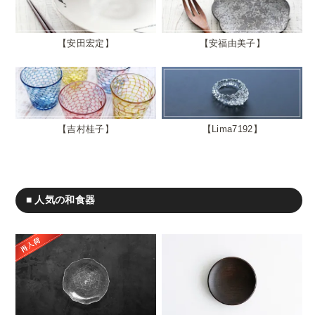
安田宏定
安福由美子
吉村桂子
Lima7192
■ 人気の和食器