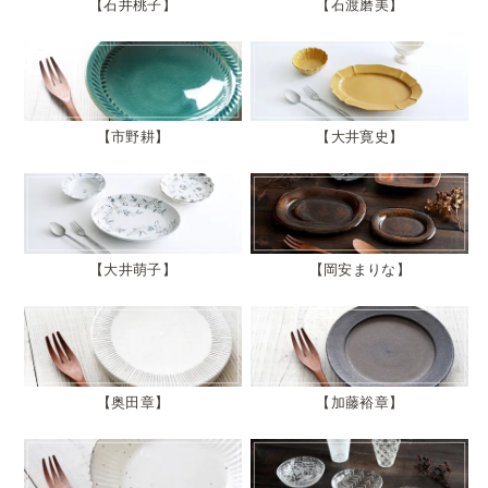
石井桃子
石渡磨美
市野耕
大井寛史
大井萌子
岡安まりな
奥田章
加藤裕章