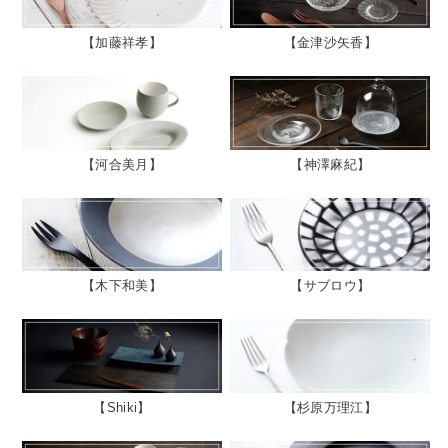
加藤祥孝
金津沙矢香
河合美月
神澤麻紀
木下和美
サブロウ
Shiki
杉原万理江