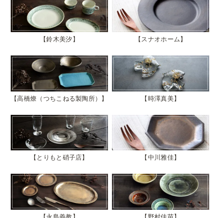
鈴木美汐
スナオホーム
高橋燎（つちこねる製陶所）
時澤真美
とりもと硝子店
中川雅佳
永島義教
野村佳苗