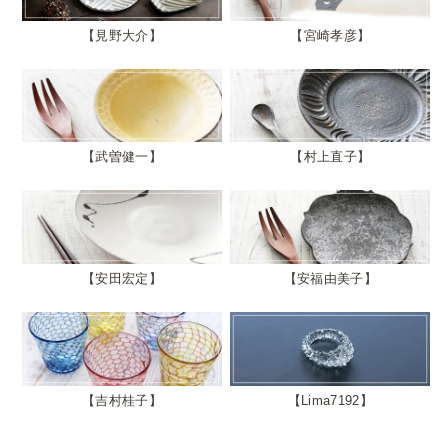
見野大介
宮崎孝彦
武曽健一
村上直子
安田宏定
安福由美子
吉村桂子
Lima7192