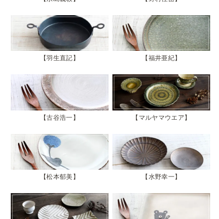
羽生直記
福井亜紀
古谷浩一
マルヤマウエア
松本郁美
水野幸一