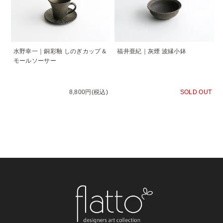
水野幸一｜銅彩釉 しのぎカップ＆
福井亜紀｜灰煙 波縁小鉢
モールソーサー
8,800円(税込)
SOLD OUT