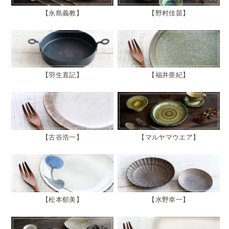
永島義教
野村佳苗
羽生直記
福井亜紀
古谷浩一
マルヤマウエア
松本郁美
水野幸一