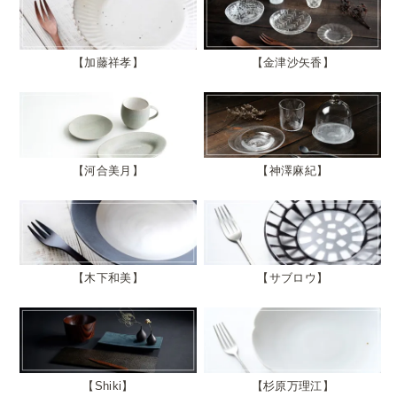
加藤祥孝
金津沙矢香
河合美月
神澤麻紀
木下和美
サブロウ
Shiki
杉原万理江