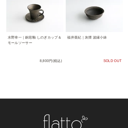
水野幸一｜銅彩釉 しのぎカップ＆
福井亜紀｜灰煙 波縁小鉢
モールソーサー
8,800円(税込)
SOLD OUT