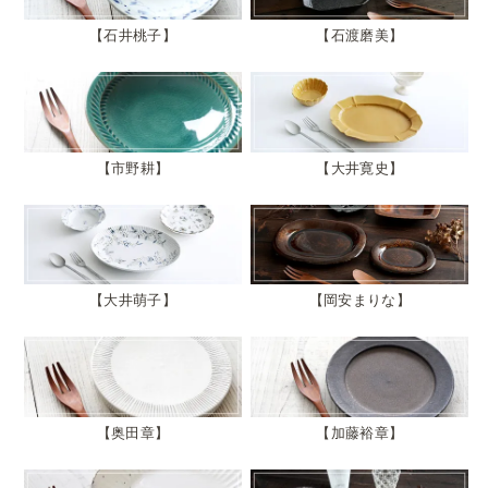
石井桃子
石渡磨美
市野耕
大井寛史
大井萌子
岡安まりな
奥田章
加藤裕章