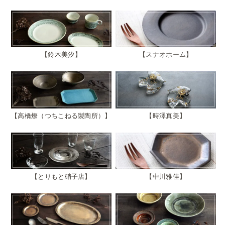
鈴木美汐
スナオホーム
高橋燎（つちこねる製陶所）
時澤真美
とりもと硝子店
中川雅佳