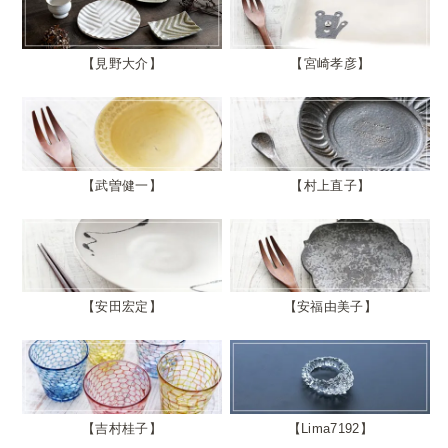
見野大介
宮崎孝彦
武曽健一
村上直子
安田宏定
安福由美子
吉村桂子
Lima7192