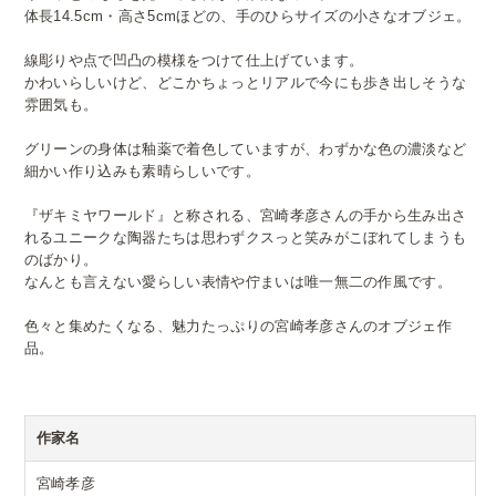
体長14.5cm・高さ5cmほどの、手のひらサイズの小さなオブジェ。
線彫りや点で凹凸の模様をつけて仕上げています。
かわいらしいけど、どこかちょっとリアルで今にも歩き出しそうな
雰囲気も。
グリーンの身体は釉薬で着色していますが、わずかな色の濃淡など
細かい作り込みも素晴らしいです。
『ザキミヤワールド』と称される、宮崎孝彦さんの手から生み出さ
れるユニークな陶器たちは思わずクスっと笑みがこぼれてしまうも
のばかり。
なんとも言えない愛らしい表情や佇まいは唯一無二の作風です。
色々と集めたくなる、魅力たっぷりの宮崎孝彦さんのオブジェ作
品。
作家名
宮崎孝彦