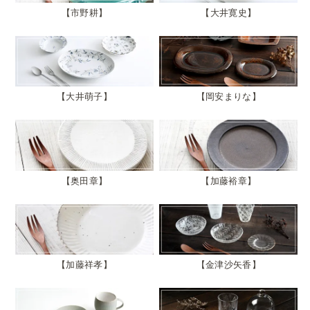
市野耕
大井寛史
大井萌子
岡安まりな
奥田章
加藤裕章
加藤祥孝
金津沙矢香