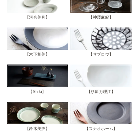
河合美月
神澤麻紀
木下和美
サブロウ
Shiki
杉原万理江
鈴木美汐
スナオホーム