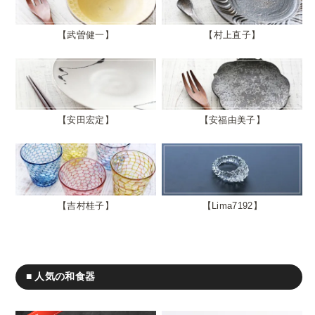
武曽健一
村上直子
安田宏定
安福由美子
吉村桂子
Lima7192
■ 人気の和食器