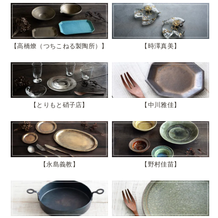
高橋燎（つちこねる製陶所）
時澤真美
とりもと硝子店
中川雅佳
永島義教
野村佳苗