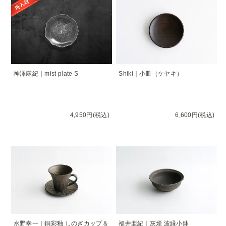
神澤麻紀｜mist plate S
Shiki｜小皿（ケヤキ）
4,950円(税込)
6,600円(税込)
水野幸一｜銅彩釉 しのぎカップ＆
福井亜紀｜灰煙 波縁小鉢