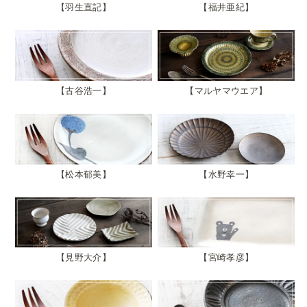
羽生直記
福井亜紀
古谷浩一
マルヤマウエア
松本郁美
水野幸一
見野大介
宮崎孝彦