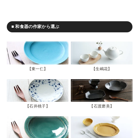
■ 和食器の作家から選ぶ
東一仁
生嶋花
石井桃子
石渡磨美