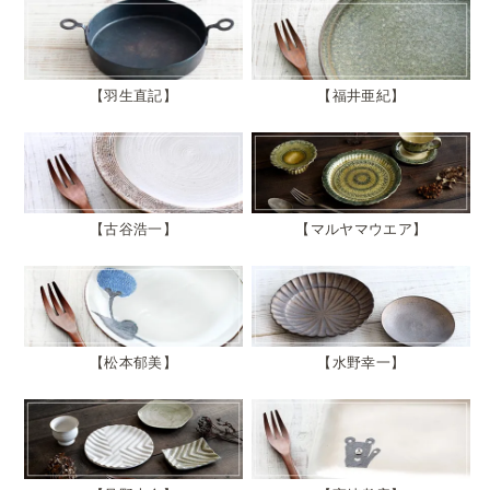
羽生直記
福井亜紀
古谷浩一
マルヤマウエア
松本郁美
水野幸一