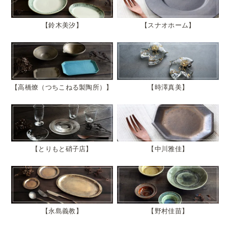
鈴木美汐
スナオホーム
高橋燎（つちこねる製陶所）
時澤真美
とりもと硝子店
中川雅佳
永島義教
野村佳苗