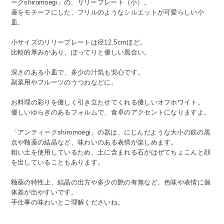
ークshiromoegi」の、リリープレート（小）。
蓮をモチーフにした、フリルのようなシルエットが可愛らしい小
皿。
小サイズのリリープレートは径12.5cmほど。
比較的厚みがあり、ぽってりと優しい風合い。
深さのある小皿で、多少の汁気も安心です。
副菜用やフルーツのうつわなどに。
お料理の彩りを優しく引き立たせてくれる優しいオフホワイト。
優しいゆらぎのあるフォルムで、食卓のアクセントになりますよ。
「アンティークshiromoegi」の器は、にじんだような大小の鉄の黒
点や釉薬の結晶など、味わいのある表情が楽しめます。
粗い土を使用しているため、土に含まれる石がはぜてちょこんと顔
を出していることもあります。
釉薬の特性上、結晶の出方や多少の艶の有無など、色味や表情に個
体差が出やすいです。
手仕事の味わいとご理解くださいね。