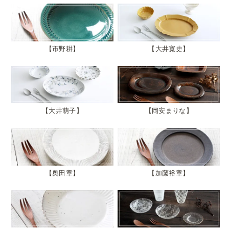
市野耕
大井寛史
大井萌子
岡安まりな
奥田章
加藤裕章