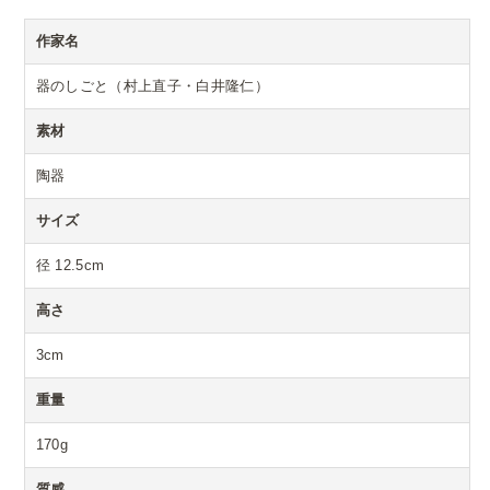
作家名
器のしごと（村上直子・白井隆仁）
素材
陶器
サイズ
径 12.5cm
高さ
3cm
重量
170g
質感