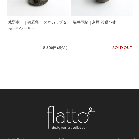
水野幸一｜銅彩釉 しのぎカップ＆
福井亜紀｜灰煙 波縁小鉢
モールソーサー
8,800円(税込)
SOLD OUT