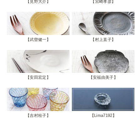
見野大介
宮崎孝彦
武曽健一
村上直子
安田宏定
安福由美子
吉村桂子
Lima7192