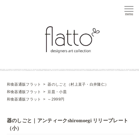
和食器通販フラット
>
器のしごと（村上直子・白井隆仁）
和食器通販フラット
>
豆皿・小皿
和食器通販フラット
>
～2999円
器のしごと｜アンティークshiromoegi リリープレート
（小）