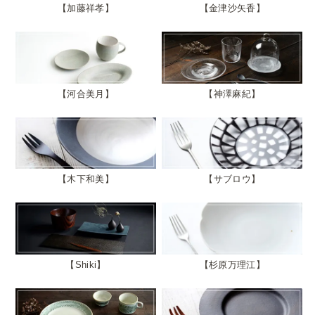
加藤祥孝
金津沙矢香
河合美月
神澤麻紀
木下和美
サブロウ
Shiki
杉原万理江