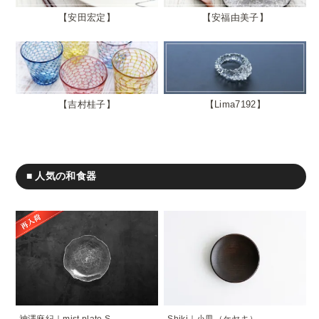
安田宏定
安福由美子
吉村桂子
Lima7192
■ 人気の和食器