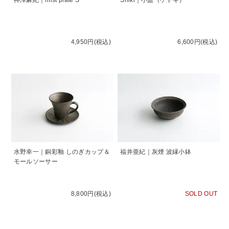
神澤麻紀｜mist plate S
Shiki｜小皿（ケヤキ）
4,950円(税込)
6,600円(税込)
水野幸一｜銅彩釉 しのぎカップ＆
福井亜紀｜灰煙 波縁小鉢
モールソーサー
8,800円(税込)
SOLD OUT