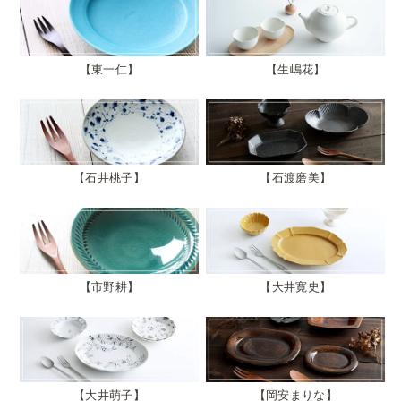
東一仁
生嶋花
石井桃子
石渡磨美
市野耕
大井寛史
大井萌子
岡安まりな