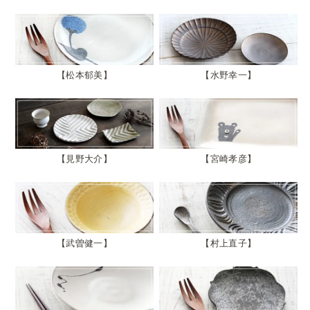
松本郁美
水野幸一
見野大介
宮崎孝彦
武曽健一
村上直子