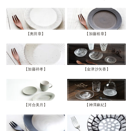
奥田章
加藤裕章
加藤祥孝
金津沙矢香
河合美月
神澤麻紀