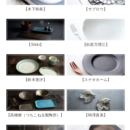
木下和美
サブロウ
Shiki
杉原万理江
鈴木美汐
スナオホーム
高橋燎（つちこねる製陶所）
時澤真美