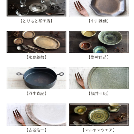
とりもと硝子店
中川雅佳
永島義教
野村佳苗
羽生直記
福井亜紀
古谷浩一
マルヤマウエア