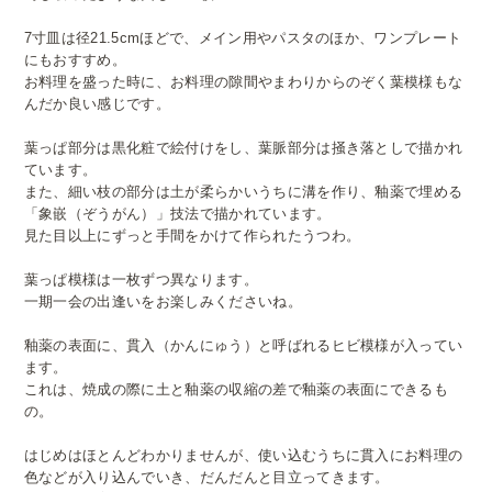
7寸皿は径21.5cmほどで、メイン用やパスタのほか、ワンプレート
にもおすすめ。
お料理を盛った時に、お料理の隙間やまわりからのぞく葉模様もな
んだか良い感じです。
葉っぱ部分は黒化粧で絵付けをし、葉脈部分は掻き落としで描かれ
ています。
また、細い枝の部分は土が柔らかいうちに溝を作り、釉薬で埋める
「象嵌（ぞうがん）」技法で描かれています。
見た目以上にずっと手間をかけて作られたうつわ。
葉っぱ模様は一枚ずつ異なります。
一期一会の出逢いをお楽しみくださいね。
釉薬の表面に、貫入（かんにゅう）と呼ばれるヒビ模様が入ってい
ます。
これは、焼成の際に土と釉薬の収縮の差で釉薬の表面にできるも
の。
はじめはほとんどわかりませんが、使い込むうちに貫入にお料理の
色などが入り込んでいき、だんだんと目立ってきます。