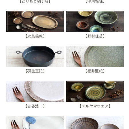
とりもと硝子店
中川雅佳
永島義教
野村佳苗
羽生直記
福井亜紀
古谷浩一
マルヤマウエア