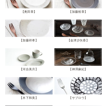
奥田章
加藤裕章
加藤祥孝
金津沙矢香
河合美月
神澤麻紀
木下和美
サブロウ