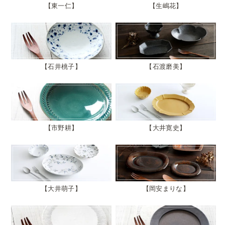
東一仁
生嶋花
石井桃子
石渡磨美
市野耕
大井寛史
大井萌子
岡安まりな