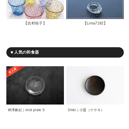
吉村桂子
Lima7192
■ 人気の和食器
神澤麻紀｜mist plate S
Shiki｜小皿（ケヤキ）