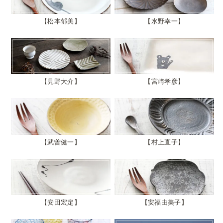
松本郁美
水野幸一
見野大介
宮崎孝彦
武曽健一
村上直子
安田宏定
安福由美子