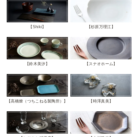
Shiki
杉原万理江
鈴木美汐
スナオホーム
高橋燎（つちこねる製陶所）
時澤真美