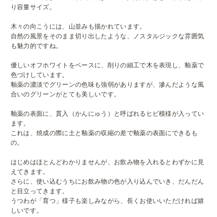
り容量サイズ。
木々の向こうには、山並みも描かれています。
自然の風景をそのまま切り出したような、ノスタルジックな雰囲気
も魅力的ですね。
優しいオフホワイトをベースに、削りの細工で木を表現し、釉薬で
色づけしています。
釉薬の濃淡でグリーンの色味も強弱がありますが、滲んだような風
合いのグリーンがとても美しいです。
釉薬の表面に、貫入（かんにゅう）と呼ばれるヒビ模様が入ってい
ます。
これは、焼成の際に土と釉薬の収縮の差で釉薬の表面にできるも
の。
はじめはほとんどわかりませんが、お飲み物を入れるとわずかに見
えてきます。
さらに、使い込むうちにお飲み物の色が入り込んでいき、だんだん
と目立ってきます。
うつわが「育つ」様子も楽しみながら、長くお使いいただければ嬉
しいです。