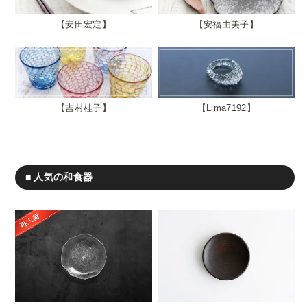
安田宏定
安福由美子
吉村桂子
Lima7192
■ 人気の和食器