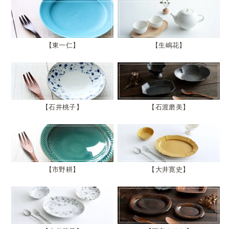
東一仁
生嶋花
石井桃子
石渡磨美
市野耕
大井寛史