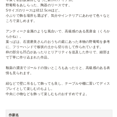
野葡萄をあしらった、陶器のリースです。
Sサイズのリースは径12.5cmほど。
小ぶりで飾る場所も選ばず、気分やインテリアにあわせて色々なと
ころで楽しめます。
アンティーク金属のような風合いで、高級感のある黒唐金（くろか
らかね）。
葉っぱは、石渡磨美さんのおうちの庭にあった本物の野葡萄を参考
に、フリーハンドで板状の土から切り出して作られています。
枠の部分も凹凸があったりとリアリティを追及した作りで、細部ま
で丁寧に作り込まれた作品。
釉薬の濃淡でゴールドの強いところもあったりと、高級感のある表
情も見られます。
紐などで壁に吊るして飾っても良し、テーブルや棚に置いてディス
プレイとして楽しむのもよし。
中央に小物などを飾って楽しむものおすすめですよ。
作家名