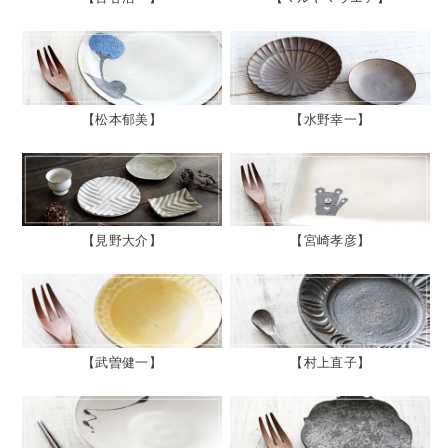
松本郁美
水野幸一
見野大介
宮崎孝彦
武曽健一
村上直子