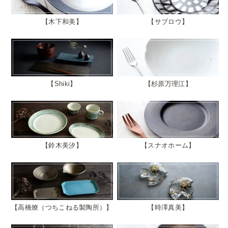
木下和美
サブロウ
Shiki
杉原万理江
鈴木美汐
スナオホーム
高橋燎（つちこねる製陶所）
時澤真美