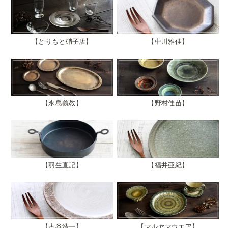
とりもと硝子店
中川雅佳
永島義教
野村佳苗
羽生直記
福井亜紀
古谷浩一
マルヤマウエア