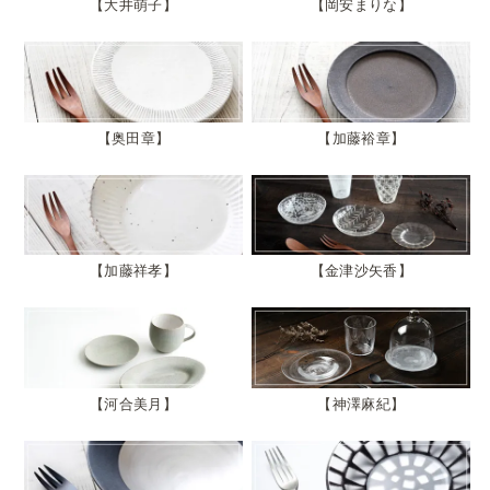
大井萌子
岡安まりな
奥田章
加藤裕章
加藤祥孝
金津沙矢香
河合美月
神澤麻紀