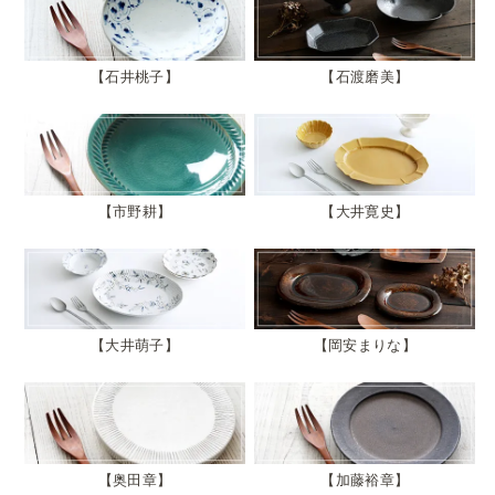
石井桃子
石渡磨美
市野耕
大井寛史
大井萌子
岡安まりな
奥田章
加藤裕章