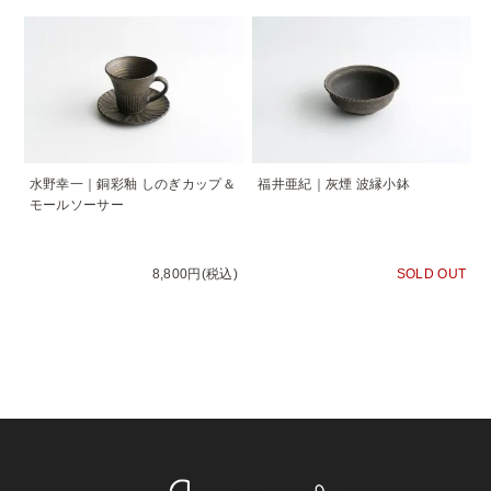
水野幸一｜銅彩釉 しのぎカップ＆
福井亜紀｜灰煙 波縁小鉢
モールソーサー
8,800円(税込)
SOLD OUT