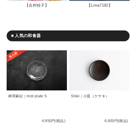
吉村桂子
Lima7192
■ 人気の和食器
神澤麻紀｜mist plate S
Shiki｜小皿（ケヤキ）
4,950円(税込)
6,600円(税込)