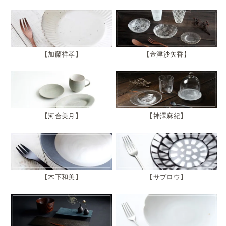
加藤祥孝
金津沙矢香
河合美月
神澤麻紀
木下和美
サブロウ