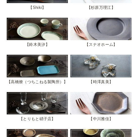
Shiki
杉原万理江
鈴木美汐
スナオホーム
高橋燎（つちこねる製陶所）
時澤真美
とりもと硝子店
中川雅佳