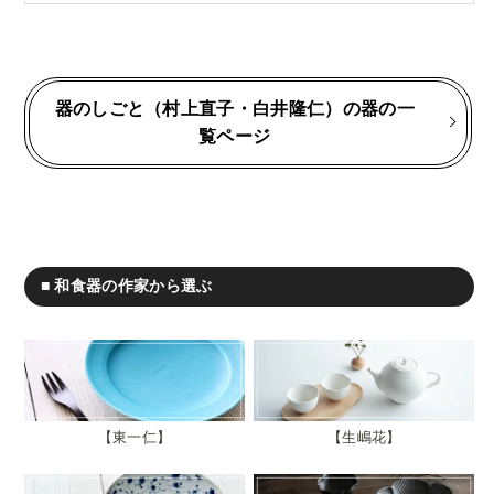
器のしごと（村上直子・白井隆仁）の器の一
覧ページ
■ 和食器の作家から選ぶ
東一仁
生嶋花