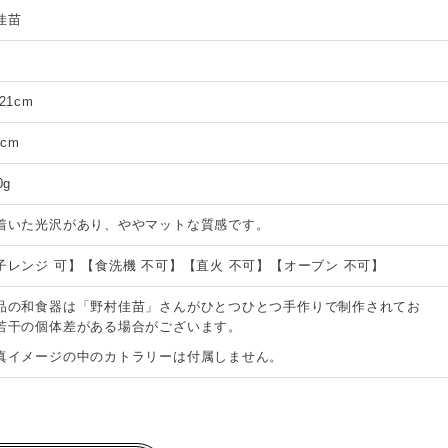
佳苗
21cm
5cm
0g
着いた光沢があり、ややマットな質感です。
子レンジ 可】【食洗機 不可】【直火 不可】【オーブン 不可】
品の和食器は「野村佳苗」さんがひとつひとつ手作りで制作されてお
若干の個体差がある場合がございます。
真イメージの中のカトラリーは付属しません。