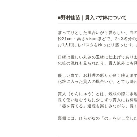
■野村佳苗｜貫入 7寸鉢について
ぽってりとした風合いが可愛らしい、白
径21cm・高さ5.5cmほどで、2～3名
お1人用にもパスタをゆったり盛ったり、
口縁は優しい丸みの玉縁に仕上げてあり
化粧の流れも見られたり、貫入以外にも
優しい白で、お料理の彩りが良く映えま
化粧に入った貫入の風合いが、とても味
貫入（かんにゅう）とは、焼成の際に素
長く使い込むうちに少しずつ貫入にお料
「器を育てる」過程も楽しみながら、長
裏側には、ひらがなの「の」を少し崩し