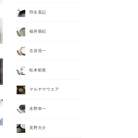
羽生直記
福井亜紀
古谷浩一
松本郁美
マルヤマウエア
水野幸一
見野大介