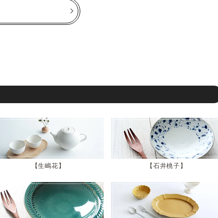
生嶋花
石井桃子