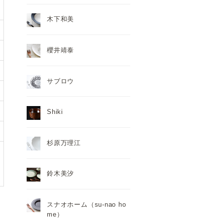
木下和美
櫻井靖泰
サブロウ
Shiki
杉原万理江
鈴木美汐
スナオホーム（su-nao ho
me）