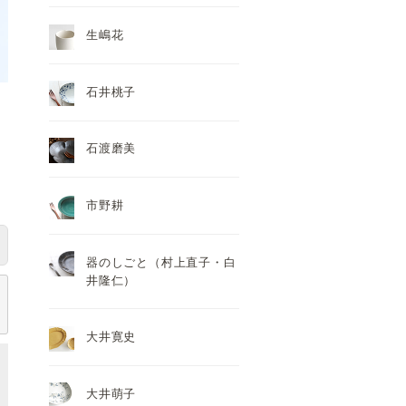
生嶋花
石井桃子
石渡磨美
市野耕
器のしごと（村上直子・白
井隆仁）
大井寛史
大井萌子