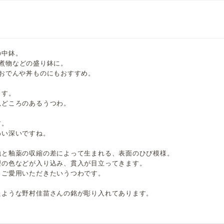
の中鉢。
分の煮物などの盛り鉢に。
おでんや丼ものにもおすすめ。
ます。
見どころのあるうつわ。
す。
わい深いですね。
地と釉薬の収縮の差によって生まれる、表面のひび模様。
理の色などが入り込み、貫入が目立ってきます。
くご愛用いただきたいうつわです。
たような野村佳苗さんの銘が彫り入れてあります。