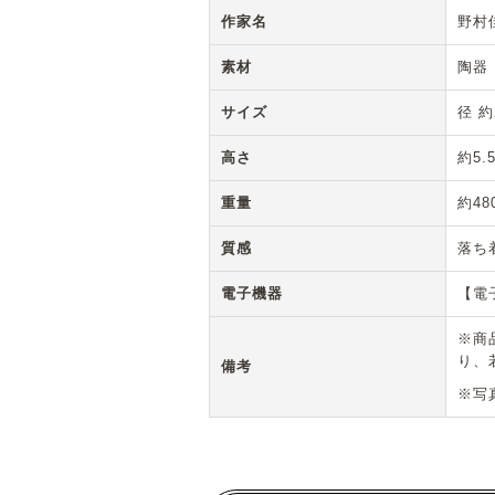
作家名
野村
素材
陶器
サイズ
径 約
高さ
約5.
重量
約48
質感
落ち
電子機器
【電
※商
り、
備考
※写