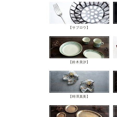
サブロウ
鈴木美汐
時澤真美