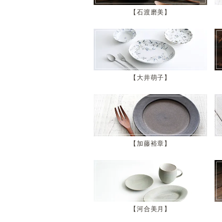
石渡磨美
大井萌子
加藤裕章
河合美月