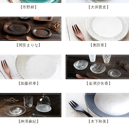
市野耕
大井寛史
岡安まりな
奥田章
加藤祥孝
金津沙矢香
神澤麻紀
木下和美