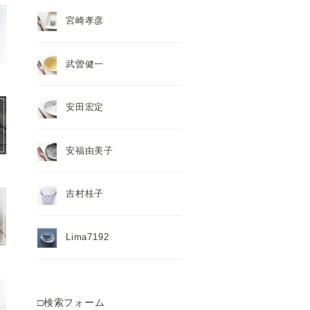
宮崎孝彦
武曽健一
安田宏定
安福由美子
吉村桂子
Lima7192
□検索フォーム