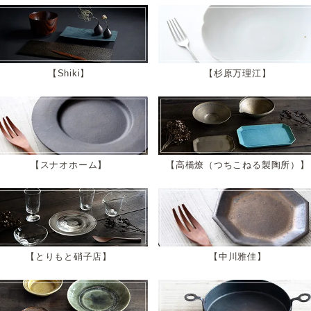
Shiki
杉原万理江
スナオホーム
高橋燎（つちこねる製陶所）
とりもと硝子店
中川雅佳