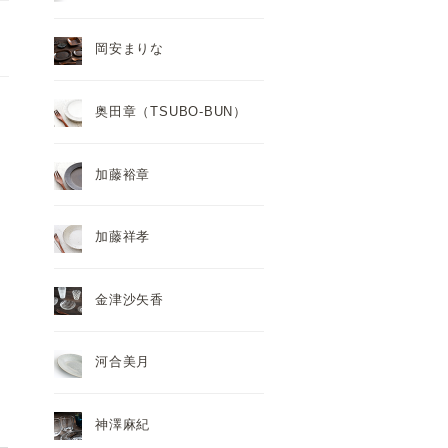
岡安まりな
奥田章（TSUBO-BUN）
加藤裕章
加藤祥孝
金津沙矢香
河合美月
神澤麻紀