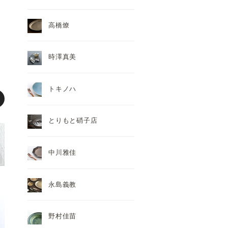
高橋燎
時澤真美
トキノハ
とりもと硝子店
中川雅佳
永島義教
野村佳苗