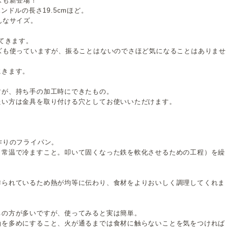
ズも新登場！
・ハンドルの長さ19.5cmほど。
んなサイズ。
でてきます。
ズも使っていますが、振ることはないのでさほど気になることはありませ
にきます。
すが、持ち手の加工時にできたもの。
たい方は金具を取り付ける穴としてお使いいただけます。
作りのフライパン。
ら常温で冷ますこと。叩いて固くなった鉄を軟化させるための工程）を繰
作られているため熱が均等に伝わり、食材をよりおいしく調理してくれま
ちの方が多いですが、使ってみると実は簡単。
油を多めにすること、火が通るまでは食材に触らないことを気をつければ