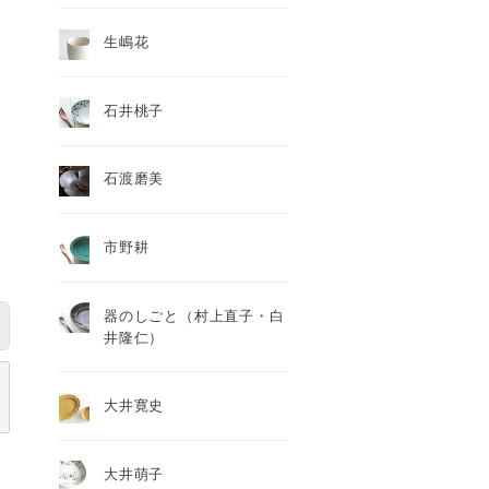
生嶋花
石井桃子
石渡磨美
市野耕
器のしごと（村上直子・白
井隆仁）
大井寛史
大井萌子