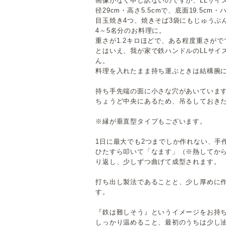
画像がなく申し訳ないのですが、LLサイ
径29cm・高さ5.5cmで、底面19.5cm
目玉焼き4つ、焼きそば3袋にもじゅうぶ
4～5名分のお料理に。
重さが1.2キロほどで、ある程度重さが
とはいえ、我が家で鉄ハンドルのLLサイ
ん。
料理を入れたまま持ち運ぶときは結構腕
持ち手先端の面に小さな穴があいていま
ちょうど中央にあるため、吊るしておき
※縁が垂直型タイプもございます。
1日に最大でも2つまでしか作れない、手
ひたすら叩いて「なます」（※熱してか
り返し、少しずつ曲げて成型されます。
打ち出し製法であることと、少し厚めに
す。
『鉄は難しそう』というイメージをお持
しっかり温めること、最初のうちは少し