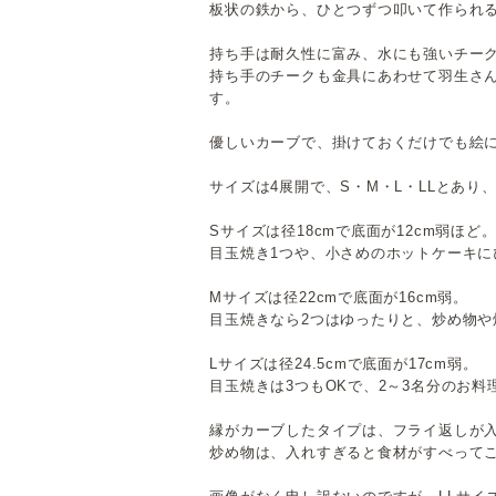
板状の鉄から、ひとつずつ叩いて作られ
持ち手は耐久性に富み、水にも強いチー
持ち手のチークも金具にあわせて羽生さ
す。
優しいカーブで、掛けておくだけでも絵
サイズは4展開で、S・M・L・LLとあり
Sサイズは径18cmで底面が12cm弱ほど
目玉焼き1つや、小さめのホットケーキに
Mサイズは径22cmで底面が16cm弱。
目玉焼きなら2つはゆったりと、炒め物や
Lサイズは径24.5cmで底面が17cm弱。
目玉焼きは3つもOKで、2～3名分のお
縁がカーブしたタイプは、フライ返しが
炒め物は、入れすぎると食材がすべって