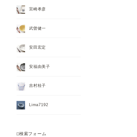
宮崎孝彦
武曽健一
安田宏定
安福由美子
吉村桂子
Lima7192
□検索フォーム