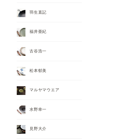
羽生直記
福井亜紀
古谷浩一
松本郁美
マルヤマウエア
水野幸一
見野大介