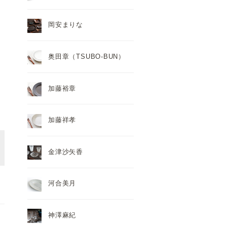
岡安まりな
奥田章（TSUBO-BUN）
加藤裕章
加藤祥孝
金津沙矢香
河合美月
神澤麻紀