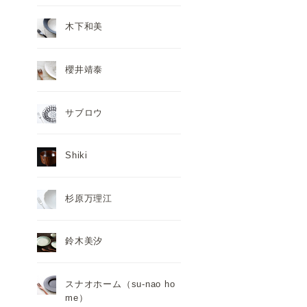
木下和美
櫻井靖泰
サブロウ
Shiki
杉原万理江
鈴木美汐
スナオホーム（su-nao ho
me）