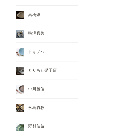
高橋燎
時澤真美
トキノハ
とりもと硝子店
中川雅佳
永島義教
野村佳苗