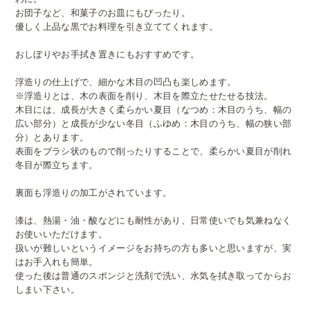
お団子など、和菓子のお皿にもぴったり。
優しく上品な黒でお料理を引き立ててくれます。
おしぼりやお手拭き置きにもおすすめです。
浮造りの仕上げで、細かな木目の凹凸も楽しめます。
※浮造りとは、木の表面を削り、木目を際立たせたせる技法。
木目には、成長が大きく柔らかい夏目（なつめ：木目のうち、幅の
広い部分）と成長が少ない冬目（ふゆめ：木目のうち、幅の狭い部
分）とあります。
表面をブラシ状のもので削ったりすることで、柔らかい夏目が削れ
冬目が際立ちます。
裏面も浮造りの加工がされています。
漆は、熱湯・油・酸などにも耐性があり、日常使いでも気兼ねなく
お使いいただけます。
扱いが難しいというイメージをお持ちの方も多いと思いますが、実
はお手入れも簡単。
使った後は普通のスポンジと洗剤で洗い、水気を拭き取ってからお
しまい下さい。