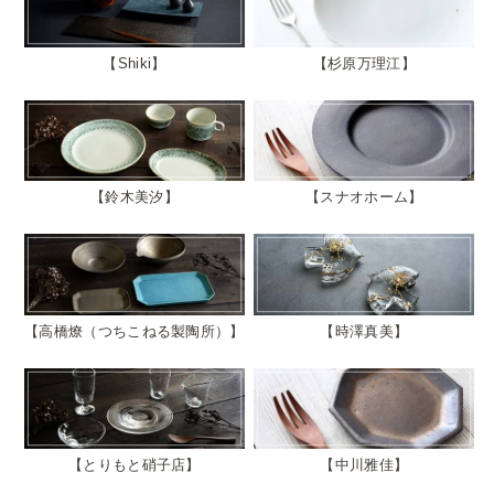
Shiki
杉原万理江
鈴木美汐
スナオホーム
高橋燎（つちこねる製陶所）
時澤真美
とりもと硝子店
中川雅佳