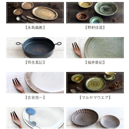
永島義教
野村佳苗
羽生直記
福井亜紀
古谷浩一
マルヤマウエア