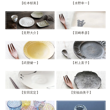
松本郁美
水野幸一
見野大介
宮崎孝彦
武曽健一
村上直子
安田宏定
安福由美子