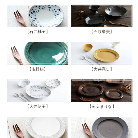
石井桃子
石渡磨美
市野耕
大井寛史
大井萌子
岡安まりな