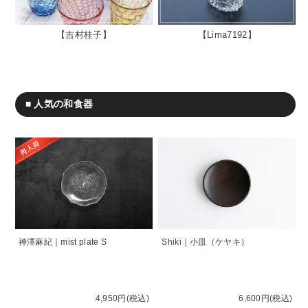
吉村桂子
Lima7192
■ 人気の和食器
神澤麻紀｜mist plate S
Shiki｜小皿（ケヤキ）
4,950円(税込)
6,600円(税込)