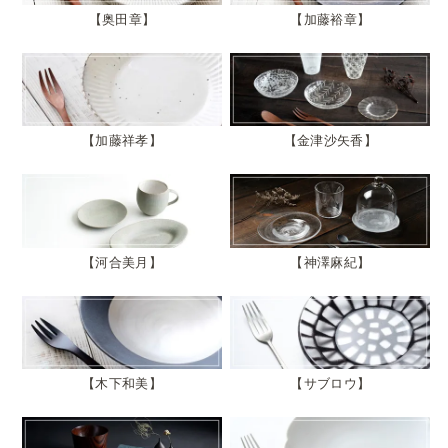
奥田章
加藤裕章
加藤祥孝
金津沙矢香
河合美月
神澤麻紀
木下和美
サブロウ