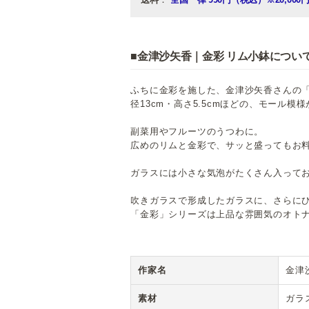
■金津沙矢香｜金彩 リム小鉢につい
ふちに金彩を施した、金津沙矢香さんの
径13cm・高さ5.5cmほどの、モール
副菜用やフルーツのうつわに。
広めのリムと金彩で、サッと盛ってもお
ガラスには小さな気泡がたくさん入って
吹きガラスで形成したガラスに、さらに
「金彩」シリーズは上品な雰囲気のオト
作家名
金津
素材
ガラ