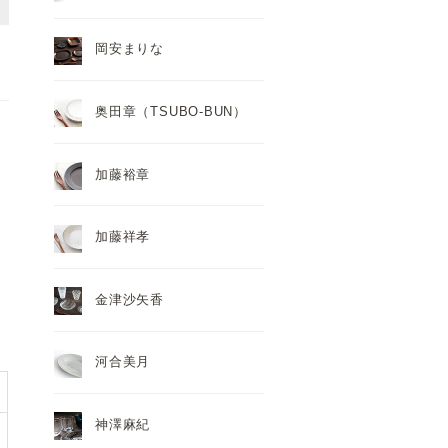
岡安まりな
奥田章（TSUBO-BUN）
加藤裕章
加藤祥孝
金津沙矢香
河合美月
神澤麻紀