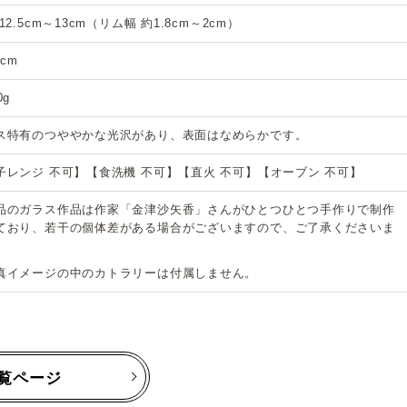
12.5cm～13cm（リム幅 約1.8cm～2cm）
5cm
0g
ス特有のつややかな光沢があり、表面はなめらかです。
子レンジ 不可】【食洗機 不可】【直火 不可】【オーブン 不可】
品のガラス作品は作家「金津沙矢香」さんがひとつひとつ手作りで制作
ており、若干の個体差がある場合がございますので、ご了承くださいま
真イメージの中のカトラリーは付属しません。
覧ページ