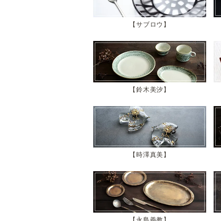
サブロウ
鈴木美汐
時澤真美
永島義教