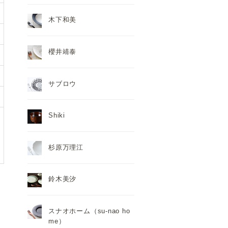
木下和美
櫻井靖泰
サブロウ
Shiki
杉原万理江
鈴木美汐
スナオホーム（su-nao ho
me）