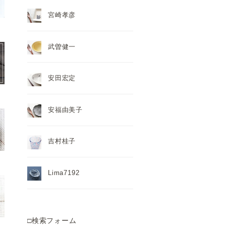
宮崎孝彦
武曽健一
安田宏定
安福由美子
吉村桂子
Lima7192
□検索フォーム