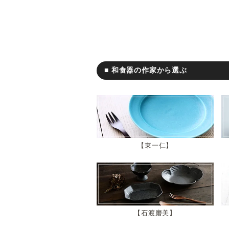
■ 和食器の作家から選ぶ
東一仁
石渡磨美