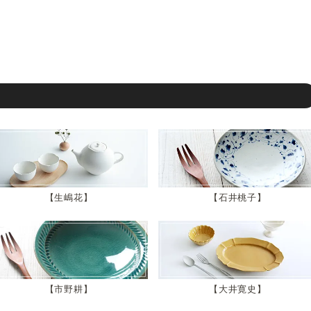
生嶋花
石井桃子
市野耕
大井寛史