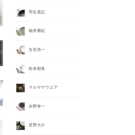
羽生直記
福井亜紀
古谷浩一
松本郁美
マルヤマウエア
水野幸一
見野大介