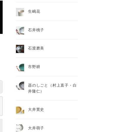
生嶋花
石井桃子
石渡磨美
市野耕
器のしごと（村上直子・白
井隆仁）
大井寛史
大井萌子