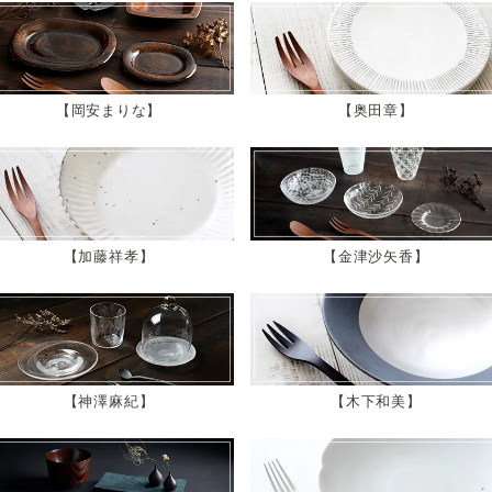
岡安まりな
奥田章
加藤祥孝
金津沙矢香
神澤麻紀
木下和美