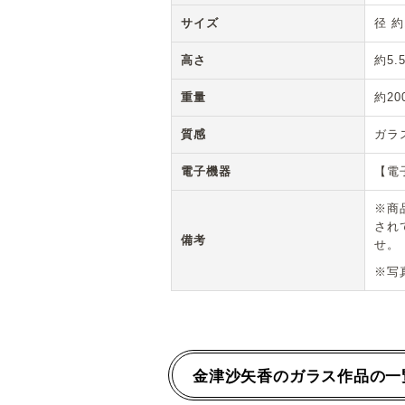
サイズ
径 約
高さ
約5.
重量
約20
質感
ガラ
電子機器
【電
※商
され
備考
せ。
※写
金津沙矢香のガラス作品の一