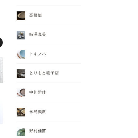
高橋燎
時澤真美
トキノハ
とりもと硝子店
中川雅佳
永島義教
野村佳苗