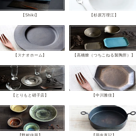
Shiki
杉原万理江
スナオホーム
高橋燎（つちこねる製陶所）
とりもと硝子店
中川雅佳
野村佳苗
羽生直記