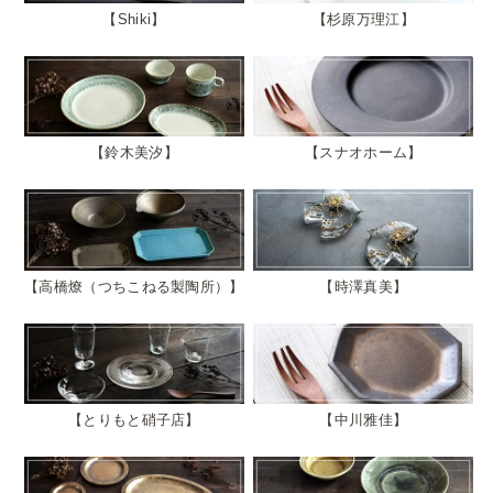
Shiki
杉原万理江
鈴木美汐
スナオホーム
高橋燎（つちこねる製陶所）
時澤真美
とりもと硝子店
中川雅佳