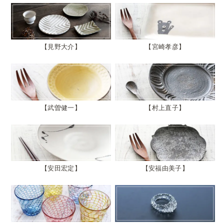
見野大介
宮崎孝彦
武曽健一
村上直子
安田宏定
安福由美子