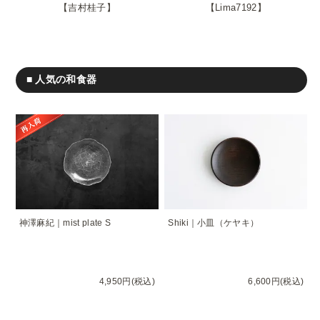
吉村桂子
Lima7192
■ 人気の和食器
神澤麻紀｜mist plate S
Shiki｜小皿（ケヤキ）
4,950円(税込)
6,600円(税込)