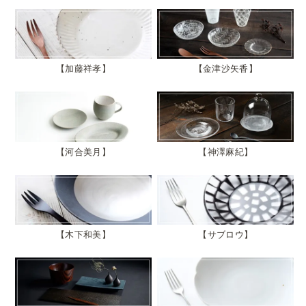
加藤祥孝
金津沙矢香
河合美月
神澤麻紀
木下和美
サブロウ