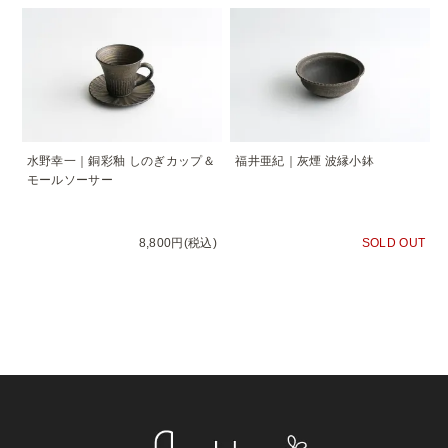
水野幸一｜銅彩釉 しのぎカップ＆
福井亜紀｜灰煙 波縁小鉢
モールソーサー
8,800円(税込)
SOLD OUT