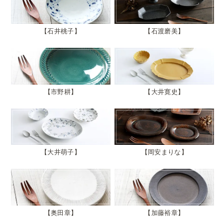
石井桃子
石渡磨美
市野耕
大井寛史
大井萌子
岡安まりな
奥田章
加藤裕章