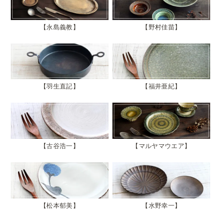
永島義教
野村佳苗
羽生直記
福井亜紀
古谷浩一
マルヤマウエア
松本郁美
水野幸一