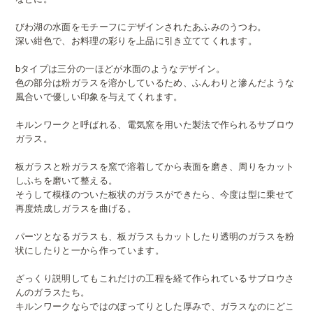
びわ湖の水面をモチーフにデザインされたあふみのうつわ。
深い紺色で、お料理の彩りを上品に引き立ててくれます。
bタイプは三分の一ほどが水面のようなデザイン。
色の部分は粉ガラスを溶かしているため、ふんわりと滲んだような
風合いで優しい印象を与えてくれます。
キルンワークと呼ばれる、電気窯を用いた製法で作られるサブロウ
ガラス。
板ガラスと粉ガラスを窯で溶着してから表面を磨き、周りをカット
しふちを磨いて整える。
そうして模様のついた板状のガラスができたら、今度は型に乗せて
再度焼成しガラスを曲げる。
パーツとなるガラスも、板ガラスもカットしたり透明のガラスを粉
状にしたりと一から作っています。
ざっくり説明してもこれだけの工程を経て作られているサブロウさ
んのガラスたち。
キルンワークならではのぽってりとした厚みで、ガラスなのにどこ